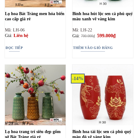
Lọ hoa Bát Tràng men hỏa biến
Bình hoa hút lộc sen cá phú quý
cao cấp giá rẻ
màu xanh vẽ vàng kim
Mã: LH-06
Mã: LH-22
Giá
599.000
₫
Giá
Liên hệ
Giá:
Giá:
700.000
₫
gốc
hiện
là:
tại
700.000₫.
là:
ĐỌC TIẾP
THÊM VÀO GIỎ HÀNG
599.000₫.
-14%
Lọ hoa trang trí siêu đẹp gốm
Bình hoa tài lộc sen cá phú quý
sứ Bát Tràng giá rẻ
màu đỏ vẽ vàng kim