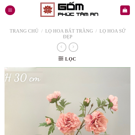
Skip
to
content
TRANG CHỦ
/
LỌ HOA BÁT TRÀNG
/
LỌ HOA SỨ
ĐẸP
LỌC