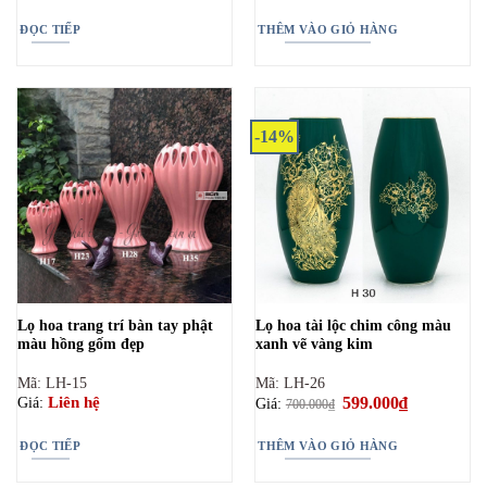
là:
tại
700.000₫.
là:
ĐỌC TIẾP
THÊM VÀO GIỎ HÀNG
599.000₫.
-14%
Lọ hoa trang trí bàn tay phật
Lọ hoa tài lộc chim công màu
màu hồng gốm đẹp
xanh vẽ vàng kim
Mã: LH-15
Mã: LH-26
Giá
599.000
₫
Giá
Liên hệ
Giá:
Giá:
700.000
₫
gốc
hiện
là:
tại
700.000₫.
là:
ĐỌC TIẾP
THÊM VÀO GIỎ HÀNG
599.000₫.