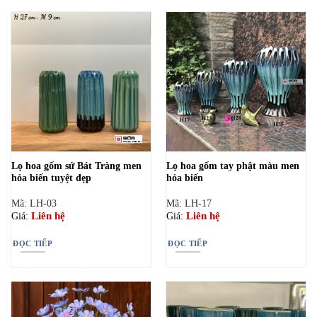
Lọ hoa gốm sứ Bát Tràng men
Lọ hoa gốm tay phật màu men
hỏa biến tuyệt đẹp
hỏa biến
Mã: LH-03
Mã: LH-17
Liên hệ
Liên hệ
Giá:
Giá:
ĐỌC TIẾP
ĐỌC TIẾP