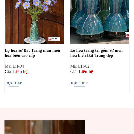
Lọ hoa sứ Bát Tràng màu men
Lọ hoa trang trí gốm sứ men
hỏa biến cao cấp
hỏa biến Bát Tràng đẹp
Mã: LH-04
Mã: LH-02
Liên hệ
Liên hệ
Giá:
Giá:
ĐỌC TIẾP
ĐỌC TIẾP