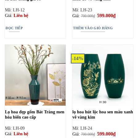
Mã: LH-12
Mã: LH-23
Giá
599.000
₫
Giá
Liên hệ
Giá:
Giá:
700.000
₫
gốc
hiện
là:
tại
700.000₫.
là:
ĐỌC TIẾP
THÊM VÀO GIỎ HÀNG
599.000₫.
-14%
Lọ hoa đẹp gốm Bát Tràng men
lọ hoa hút lộc hoa sen màu xanh
hỏa biến cao cấp
vẽ vàng kim
Mã: LH-09
Mã: LH-24
Giá
599.000
₫
Giá
Liên hệ
Giá:
Giá:
700.000
₫
gốc
hiện