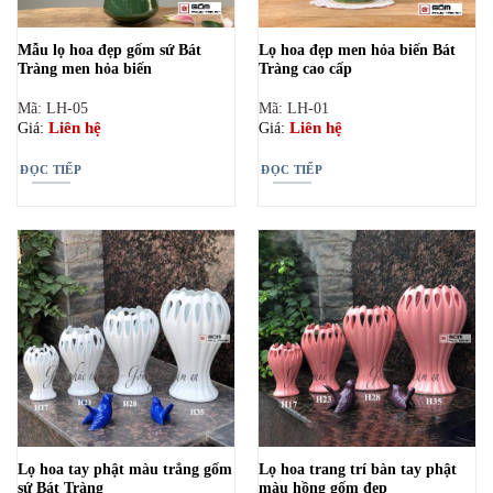
Mẫu lọ hoa đẹp gốm sứ Bát
Lọ hoa đẹp men hỏa biến Bát
Tràng men hỏa biến
Tràng cao cấp
Mã: LH-05
Mã: LH-01
Liên hệ
Liên hệ
Giá:
Giá:
ĐỌC TIẾP
ĐỌC TIẾP
Lọ hoa tay phật màu trắng gốm
Lọ hoa trang trí bàn tay phật
sứ Bát Tràng
màu hồng gốm đẹp