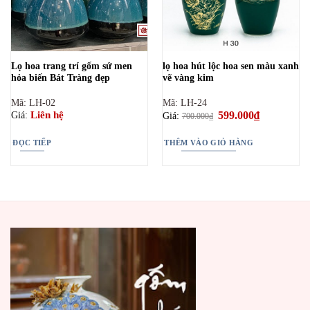
Lọ hoa trang trí gốm sứ men
lọ hoa hút lộc hoa sen màu xanh
hỏa biến Bát Tràng đẹp
vẽ vàng kim
Mã: LH-02
Mã: LH-24
Giá
599.000
₫
Giá
Liên hệ
Giá:
Giá:
700.000
₫
gốc
hiện
là:
tại
700.000₫.
là:
ĐỌC TIẾP
THÊM VÀO GIỎ HÀNG
599.000₫.