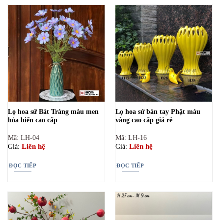
Lọ hoa sứ Bát Tràng màu men
Lọ hoa sứ bàn tay Phật màu
hỏa biến cao cấp
vàng cao cấp giá rẻ
Mã: LH-04
Mã: LH-16
Liên hệ
Liên hệ
Giá:
Giá:
ĐỌC TIẾP
ĐỌC TIẾP