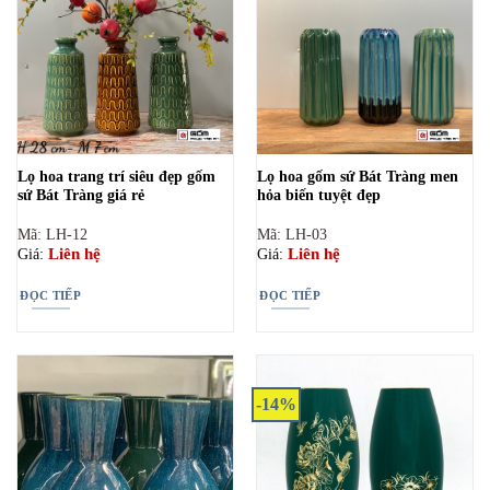
Lọ hoa trang trí siêu đẹp gốm
Lọ hoa gốm sứ Bát Tràng men
sứ Bát Tràng giá rẻ
hỏa biến tuyệt đẹp
Mã: LH-12
Mã: LH-03
Liên hệ
Liên hệ
Giá:
Giá:
ĐỌC TIẾP
ĐỌC TIẾP
-14%