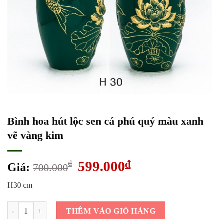
Bình hoa hút lộc sen cá phú quý màu xanh
vẽ vàng kim
Giá
599.000
₫
Giá
₫
Giá:
700.000
gốc
hiện
H30 cm
là:
tại
700.000₫.
là:
Bình hoa hút lộc sen cá phú quý màu xanh vẽ vàng kim số lượng
599.000₫.
THÊM VÀO GIỎ HÀNG