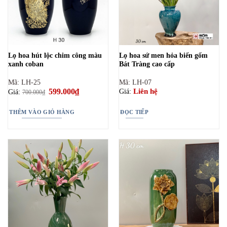
Lọ hoa hút lộc chim công màu
Lọ hoa sứ men hỏa biến gốm
xanh coban
Bát Tràng cao cấp
Mã: LH-25
Mã: LH-07
Giá
599.000
₫
Giá
Liên hệ
Giá:
Giá:
700.000
₫
gốc
hiện
là:
tại
700.000₫.
là:
THÊM VÀO GIỎ HÀNG
ĐỌC TIẾP
599.000₫.