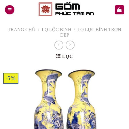
Skip
to
content
TRANG CHỦ
/
LỌ LỘC BÌNH
/
LỌ LỤC BÌNH TRƠN
ĐẸP
LỌC
-5%