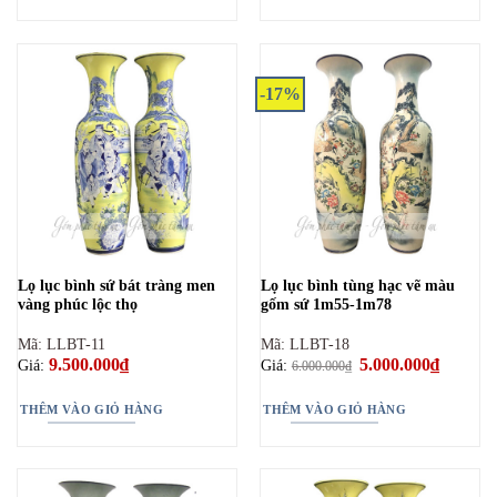
-17%
Lọ lục bình sứ bát tràng men
Lọ lục bình tùng hạc vẽ màu
vàng phúc lộc thọ
gốm sứ 1m55-1m78
Mã: LLBT-11
Mã: LLBT-18
9.500.000
₫
Giá
5.000.000
₫
Giá
Giá:
Giá:
6.000.000
₫
gốc
hiện
là:
tại
6.000.000₫.
là:
THÊM VÀO GIỎ HÀNG
THÊM VÀO GIỎ HÀNG
5.000.00