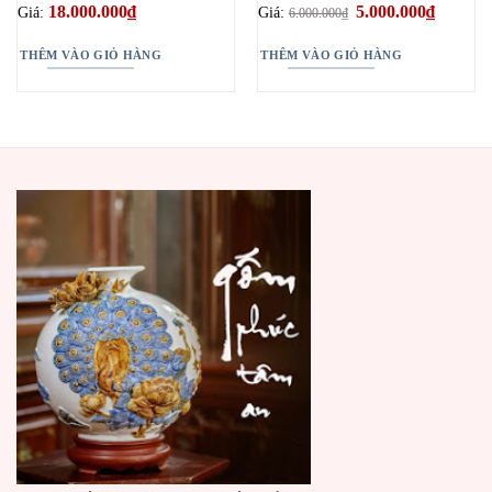
18.000.000
₫
Giá
5.000.000
₫
Giá
Giá:
Giá:
6.000.000
₫
gốc
hiện
là:
tại
6.000.000₫.
là:
THÊM VÀO GIỎ HÀNG
THÊM VÀO GIỎ HÀNG
5.000.00