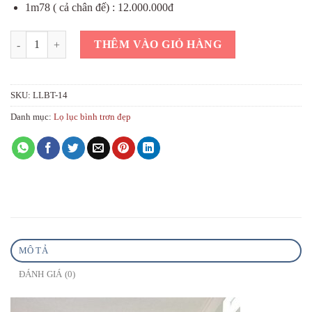
1m78 ( cả chân đế) : 12.000.000đ
Lọ lục bình trơn men vàng lý ngư hạc hoa đào số lượng
THÊM VÀO GIỎ HÀNG
SKU:
LLBT-14
Danh mục:
Lọ lục bình trơn đẹp
MÔ TẢ
ĐÁNH GIÁ (0)