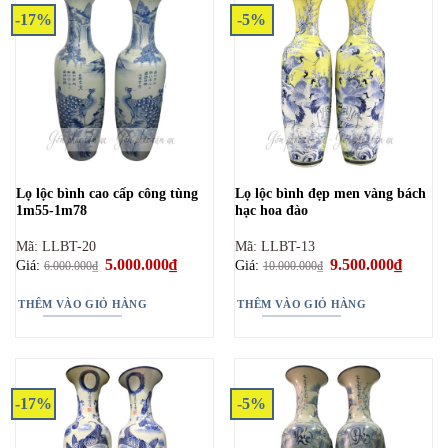
-17%
-5%
Lọ lộc bình cao cấp công tùng
Lọ lộc bình đẹp men vàng bách
1m55-1m78
hạc hoa đào
Mã: LLBT-20
Mã: LLBT-13
Giá
5.000.000
₫
Giá
Giá
9.500.000
₫
Giá
Giá:
Giá:
6.000.000
₫
10.000.000
₫
gốc
hiện
gốc
hiện
là:
tại
là:
tại
6.000.000₫.
là:
10.000.000₫.
là:
THÊM VÀO GIỎ HÀNG
THÊM VÀO GIỎ HÀNG
5.000.000₫.
9.500.0
-17%
-5%