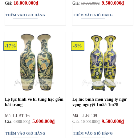
18.000.000
₫
Giá
9.500.000
₫
Giá
Giá:
Giá:
10.000.000
₫
gốc
hiện
là:
tại
10.000.000₫.
là:
THÊM VÀO GIỎ HÀNG
THÊM VÀO GIỎ HÀNG
9.500.0
-17%
-5%
Lọ lục bình vẽ kĩ tùng hạc gốm
Lọ lục bình men vàng lý ngư
bát tràng
vọng nguyệt 1m55-1m78
Mã: LLBT-16
Mã: LLBT-09
Giá
5.000.000
₫
Giá
Giá
9.500.000
₫
Giá
Giá:
Giá:
6.000.000
₫
10.000.000
₫
gốc
hiện
gốc
hiện
là:
tại
là:
tại
6.000.000₫.
là:
10.000.000₫.
là:
THÊM VÀO GIỎ HÀNG
THÊM VÀO GIỎ HÀNG
5.000.000₫.
9.500.0