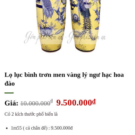
Lọ lục bình trơn men vàng lý ngư hạc hoa
đào
Giá
9.500.000
₫
Giá
₫
Giá:
10.000.000
gốc
hiện
Có 2 kích thước phổ biến là
là:
tại
10.000.000₫.
là:
1m55 ( cả chân đế) : 9.500.000đ
9.500.000₫.