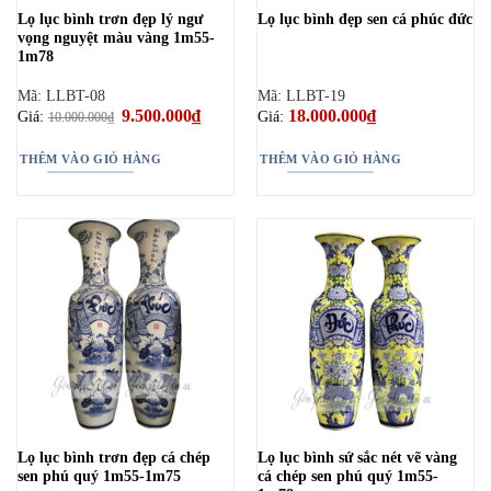
Lọ lục bình trơn đẹp lý ngư
Lọ lục bình đẹp sen cá phúc đức
vọng nguyệt màu vàng 1m55-
1m78
Mã: LLBT-08
Mã: LLBT-19
Giá
9.500.000
₫
Giá
18.000.000
₫
Giá:
Giá:
10.000.000
₫
gốc
hiện
là:
tại
10.000.000₫.
là:
THÊM VÀO GIỎ HÀNG
THÊM VÀO GIỎ HÀNG
9.500.000₫.
Lọ lục bình trơn đẹp cá chép
Lọ lục bình sứ sắc nét vẽ vàng
sen phú quý 1m55-1m75
cá chép sen phú quý 1m55-