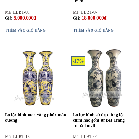
1m78
Mã: LLBT-01
Mã: LLBT-07
5.000.000
₫
18.000.000
₫
Giá:
Giá:
THÊM VÀO GIỎ HÀNG
THÊM VÀO GIỎ HÀNG
-17%
Lọ lộc bình men vàng phúc mãn
Lọ lục bình sứ đẹp tùng lộc
đường
chim hạc gốm sứ Bát Tràng
1m55-1m78
Mã: LLBT-15
Mã: LLBT-04