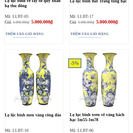
Lọ lục bình vẽ tay tứ quý xuân
Lọ lục bình Bát Tràng tùng hạc
hạ thu đông
Mã: LLBT-05
Mã: LLBT-17
Giá
5.000.000
₫
Giá
Giá
5.000.000
₫
Giá
Giá:
Giá:
6.000.000
₫
6.000.000
₫
gốc
hiện
gốc
hiện
là:
tại
là:
tại
6.000.000₫.
là:
6.000.000₫.
là:
THÊM VÀO GIỎ HÀNG
THÊM VÀO GIỎ HÀNG
5.000.000₫.
5.000.00
-5%
Lọ lục bình trơn vẽ vàng bách
Lọ lộc bình men vàng công đào
hạc 1m55-1m78
Mã: LLBT-10
Mã: LLBT-06