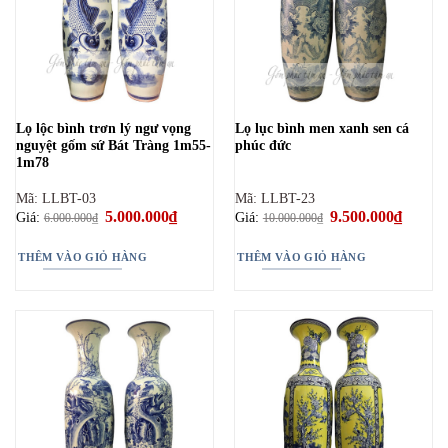
Lọ lộc bình trơn lý ngư vọng
Lọ lục bình men xanh sen cá
nguyệt gốm sứ Bát Tràng 1m55-
phúc đức
1m78
Mã: LLBT-03
Mã: LLBT-23
Giá
5.000.000
₫
Giá
Giá
9.500.000
₫
Giá
Giá:
Giá:
6.000.000
₫
10.000.000
₫
gốc
hiện
gốc
hiện
là:
tại
là:
tại
6.000.000₫.
là:
10.000.000₫.
là:
THÊM VÀO GIỎ HÀNG
THÊM VÀO GIỎ HÀNG
5.000.000₫.
9.500.0