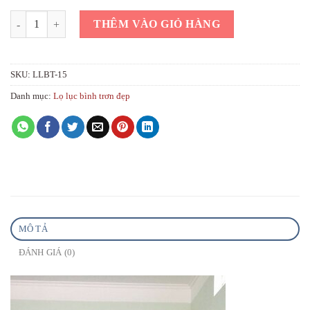
Lọ lộc bình men vàng phúc mãn đường số lượng
THÊM VÀO GIỎ HÀNG
SKU:
LLBT-15
Danh mục:
Lọ lục bình trơn đẹp
MÔ TẢ
ĐÁNH GIÁ (0)