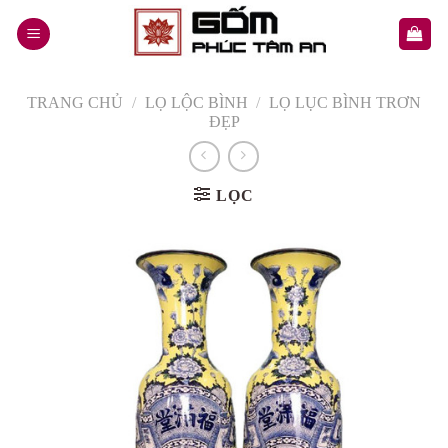
Skip
to
content
TRANG CHỦ
/
LỌ LỘC BÌNH
/
LỌ LỤC BÌNH TRƠN
ĐẸP
LỌC