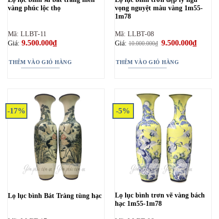
vàng phúc lộc thọ
vọng nguyệt màu vàng 1m55-
1m78
Mã: LLBT-11
Mã: LLBT-08
9.500.000
₫
Giá
9.500.000
₫
Giá
Giá:
Giá:
10.000.000
₫
gốc
hiện
là:
tại
10.000.000₫.
là:
THÊM VÀO GIỎ HÀNG
THÊM VÀO GIỎ HÀNG
9.500.0
-17%
-5%
Lọ lục bình trơn vẽ vàng bách
Lọ lục bình Bát Tràng tùng hạc
hạc 1m55-1m78