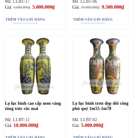
Mã: LLBT-17
Mã: LLBT-06
Giá
5.000.000
₫
Giá
Giá
9.500.000
₫
Giá
Giá:
Giá:
6.000.000
₫
10.000.000
₫
gốc
hiện
gốc
hiện
là:
tại
là:
tại
6.000.000₫.
là:
10.000.000₫.
là:
THÊM VÀO GIỎ HÀNG
THÊM VÀO GIỎ HÀNG
5.000.000₫.
9.500.0
Lọ lục bình cao cấp men vàng
Lọ lục bình trơn đẹp đôi công
tùng trúc cúc mai
phú quý 1m55-1m78
Mã: LLBT-12
Mã: LLBT-02
18.000.000
₫
5.000.000
₫
Giá:
Giá:
THÊM VÀO GIỎ HÀNG
THÊM VÀO GIỎ HÀNG