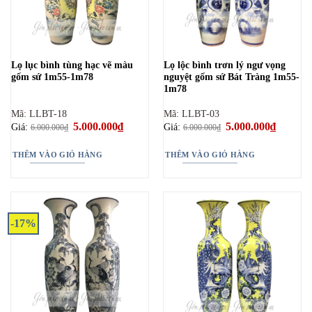
Lọ lục bình tùng hạc vẽ màu
Lọ lộc bình trơn lý ngư vọng
gốm sứ 1m55-1m78
nguyệt gốm sứ Bát Tràng 1m55-
1m78
Mã: LLBT-18
Mã: LLBT-03
Giá
5.000.000
₫
Giá
Giá
5.000.000
₫
Giá
Giá:
Giá:
6.000.000
₫
6.000.000
₫
gốc
hiện
gốc
hiện
là:
tại
là:
tại
6.000.000₫.
là:
6.000.000₫.
là:
THÊM VÀO GIỎ HÀNG
THÊM VÀO GIỎ HÀNG
5.000.000₫.
5.000.00
-17%