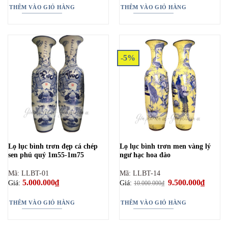
6.000.000₫.
là:
6.000.000₫.
là:
THÊM VÀO GIỎ HÀNG
THÊM VÀO GIỎ HÀNG
5.000.000₫.
5.000.00
-5%
Lọ lục bình trơn đẹp cá chép
Lọ lục bình trơn men vàng lý
sen phú quý 1m55-1m75
ngư hạc hoa đào
Mã: LLBT-01
Mã: LLBT-14
5.000.000
₫
Giá
9.500.000
₫
Giá
Giá:
Giá:
10.000.000
₫
gốc
hiện
là:
tại
10.000.000₫.
là:
THÊM VÀO GIỎ HÀNG
THÊM VÀO GIỎ HÀNG
9.500.0