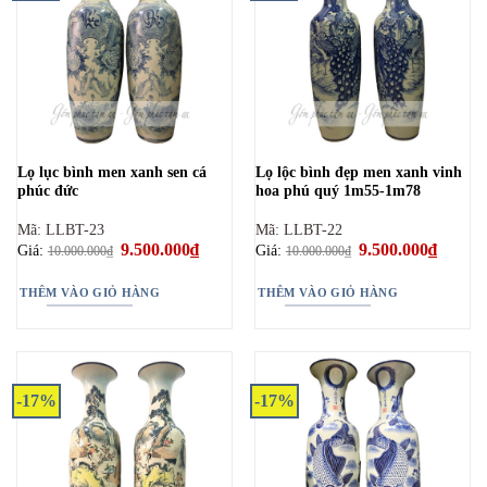
Lọ lục bình men xanh sen cá
Lọ lộc bình đẹp men xanh vinh
phúc đức
hoa phú quý 1m55-1m78
Mã: LLBT-23
Mã: LLBT-22
Giá
9.500.000
₫
Giá
Giá
9.500.000
₫
Giá
Giá:
Giá:
10.000.000
₫
10.000.000
₫
gốc
hiện
gốc
hiện
là:
tại
là:
tại
10.000.000₫.
là:
10.000.000₫.
là:
THÊM VÀO GIỎ HÀNG
THÊM VÀO GIỎ HÀNG
9.500.000₫.
9.500.0
-17%
-17%