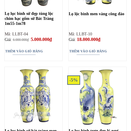
Lọ lục bình sứ đẹp tùng lộc
Lọ lộc bình men vàng công đào
chim hạc gốm sứ Bát Tràng
1m55-1m78
Mã: LLBT-04
Mã: LLBT-10
Giá
5.000.000
₫
Giá
18.000.000
₫
Giá:
Giá:
6.000.000
₫
gốc
hiện
là:
tại
6.000.000₫.
là:
THÊM VÀO GIỎ HÀNG
THÊM VÀO GIỎ HÀNG
5.000.000₫.
-5%
Lọ lục bình sứ bát tràng men
Lọ lục bình trơn đẹp lý ngư