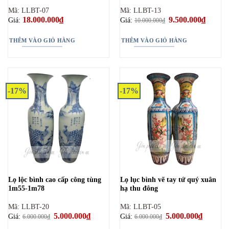
Mã: LLBT-07
Mã: LLBT-13
18.000.000
₫
Giá
9.500.000
₫
Giá
Giá:
Giá:
10.000.000
₫
gốc
hiện
là:
tại
10.000.000₫.
là:
THÊM VÀO GIỎ HÀNG
THÊM VÀO GIỎ HÀNG
9.500.0
-17%
-17%
Lọ lộc bình cao cấp công tùng
Lọ lục bình vẽ tay tứ quý xuân
1m55-1m78
hạ thu đông
Mã: LLBT-20
Mã: LLBT-05
Giá
5.000.000
₫
Giá
Giá
5.000.000
₫
Giá
Giá:
Giá:
6.000.000
₫
6.000.000
₫
gốc
hiện
gốc
hiện
là:
tại
là:
tại