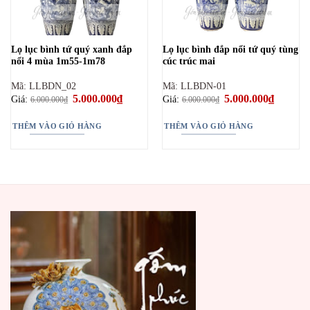
Lọ lục bình tứ quý xanh đắp
Lọ lục bình đắp nổi tứ quý tùng
nổi 4 mùa 1m55-1m78
cúc trúc mai
Mã: LLBDN_02
Mã: LLBDN-01
Giá
5.000.000
₫
Giá
Giá
5.000.000
₫
Giá
Giá:
Giá:
6.000.000
₫
6.000.000
₫
gốc
hiện
gốc
hiện
là:
tại
là:
tại
6.000.000₫.
là:
6.000.000₫.
là:
THÊM VÀO GIỎ HÀNG
THÊM VÀO GIỎ HÀNG
5.000.000₫.
5.000.00