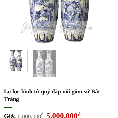
Lọ lục bình tứ quý đắp nổi gốm sứ Bát
Tràng
Giá
5.000.000
₫
Giá
₫
Giá:
6.000.000