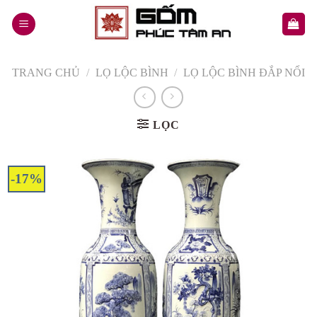
Skip
to
content
TRANG CHỦ
/
LỌ LỘC BÌNH
/
LỌ LỘC BÌNH ĐẮP NỔI
LỌC
-17%