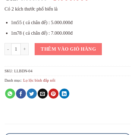
gốc
hiện
Có 2 kích thước phổ biến là
là:
tại
6.000.000₫.
là:
1m55 ( cả chân đế) : 5.000.000đ
5.000.000₫.
1m78 ( cả chân đế) : 7.000.000đ
Lọ lục bình tứ quý đắp nổi gốm sứ Bát Tràng số lượng
THÊM VÀO GIỎ HÀNG
SKU:
LLBDN-04
Danh mục:
Lọ lộc bình đắp nổi