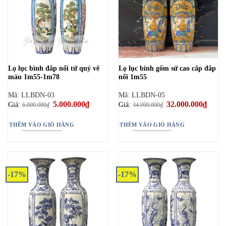
Lọ lục bình đắp nổi tứ quý vẽ
Lọ lục bình gốm sứ cao cấp đắp
màu 1m55-1m78
nổi 1m55
Mã: LLBDN-03
Mã: LLBDN-05
Giá
5.000.000
₫
Giá
Giá
32.000.000
₫
Giá
Giá:
Giá:
6.000.000
₫
34.000.000
₫
gốc
hiện
gốc
hiện
là:
tại
là:
tại
6.000.000₫.
là:
34.000.000₫.
là:
THÊM VÀO GIỎ HÀNG
THÊM VÀO GIỎ HÀNG
5.000.000₫.
32.000
-17%
-17%