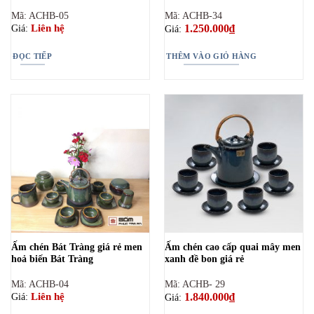
Mã: ACHB-05
Mã: ACHB-34
1.250.000
₫
Liên hệ
Giá:
Giá:
ĐỌC TIẾP
THÊM VÀO GIỎ HÀNG
Ấm chén Bát Tràng giá rẻ men
Ấm chén cao cấp quai mây men
hoả biến Bát Tràng
xanh đề bon giá rẻ
Mã: ACHB-04
Mã: ACHB- 29
1.840.000
₫
Liên hệ
Giá:
Giá: