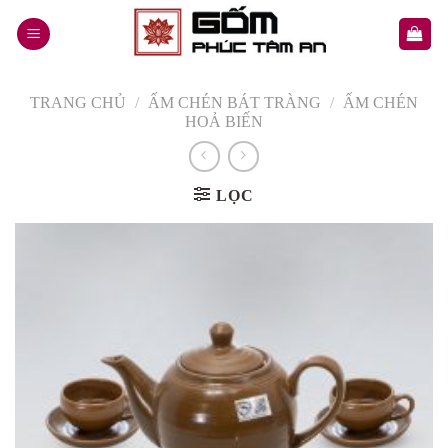
Skip
to
content
TRANG CHỦ
/
ẤM CHÉN BÁT TRÀNG
/
ẤM CHÉN
HOẢ BIẾN
LỌC