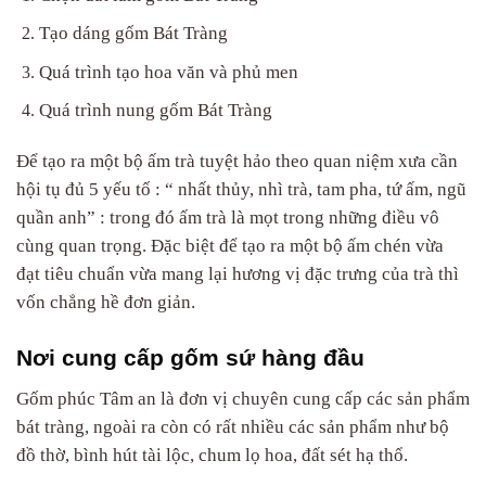
Tạo dáng gốm Bát Tràng
Quá trình tạo hoa văn và phủ men
Quá trình nung gốm Bát Tràng
Để tạo ra một bộ ấm trà tuyệt hảo theo quan niệm xưa cần
hội tụ đủ 5 yếu tố : “ nhất thủy, nhì trà, tam pha, tứ ấm, ngũ
quần anh” : trong đó ấm trà là mọt trong những điều vô
cùng quan trọng. Đặc biệt để tạo ra một bộ ấm chén vừa
đạt tiêu chuẩn vừa mang lại hương vị đặc trưng của trà thì
vốn chẳng hề đơn giản.
Nơi cung cấp gốm sứ hàng đầu
Gốm phúc Tâm an là đơn vị chuyên cung cấp các sản phẩm
bát tràng, ngoài ra còn có rất nhiều các sản phẩm như bộ
đồ thờ, bình hút tài lộc, chum lọ hoa, đất sét hạ thổ.