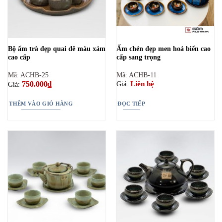
Bộ ấm trà đẹp quai dê màu xám
Ấm chén đẹp men hoả biến cao
cao cấp
cấp sang trọng
Mã: ACHB-25
Mã: ACHB-11
750.000
₫
Liên hệ
Giá:
Giá:
THÊM VÀO GIỎ HÀNG
ĐỌC TIẾP