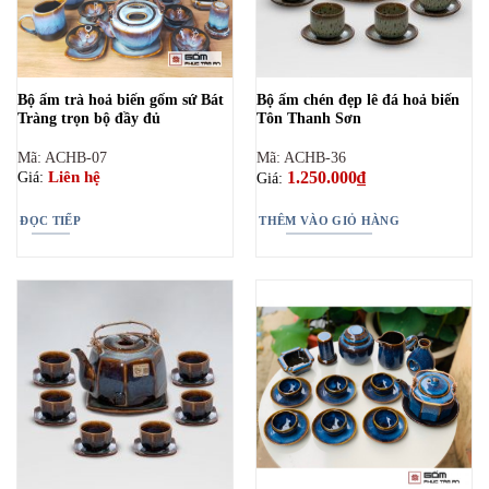
Bộ ấm trà hoả biến gốm sứ Bát
Bộ ấm chén đẹp lê đá hoả biến
Tràng trọn bộ đầy đủ
Tôn Thanh Sơn
Mã: ACHB-07
Mã: ACHB-36
1.250.000
₫
Liên hệ
Giá:
Giá:
ĐỌC TIẾP
THÊM VÀO GIỎ HÀNG