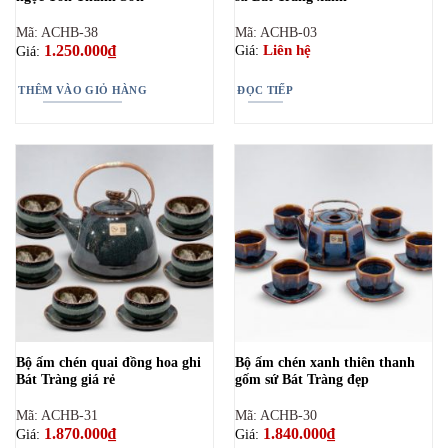
Mã: ACHB-38
Mã: ACHB-03
1.250.000
₫
Liên hệ
Giá:
Giá:
THÊM VÀO GIỎ HÀNG
ĐỌC TIẾP
Bộ ấm chén quai đồng hoa ghi
Bộ ấm chén xanh thiên thanh
Bát Tràng giá rẻ
gốm sứ Bát Tràng đẹp
Mã: ACHB-31
Mã: ACHB-30
1.870.000
₫
1.840.000
₫
Giá:
Giá: