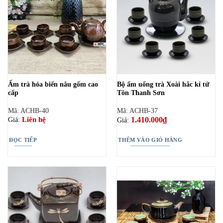
Ấm trà hỏa biến nâu gốm cao
Bộ ấm uống trà Xoài hắc kỉ tử
cấp
Tôn Thanh Sơn
Mã: ACHB-40
Mã: ACHB-37
1.410.000
₫
Liên hệ
Giá:
Giá:
ĐỌC TIẾP
THÊM VÀO GIỎ HÀNG