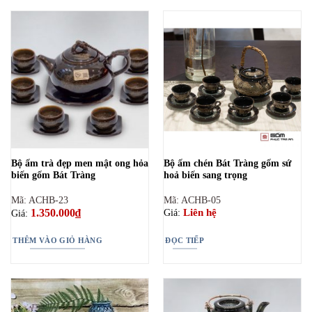
Bộ ấm trà đẹp men mật ong hỏa
Bộ ấm chén Bát Tràng gốm sứ
biến gốm Bát Tràng
hoả biến sang trọng
Mã: ACHB-23
Mã: ACHB-05
1.350.000
₫
Liên hệ
Giá:
Giá:
THÊM VÀO GIỎ HÀNG
ĐỌC TIẾP