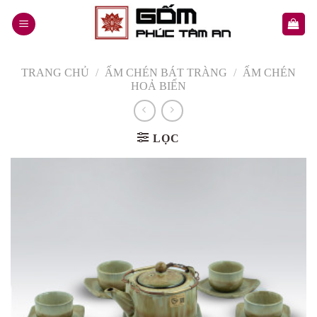
Skip
to
content
TRANG CHỦ
/
ẤM CHÉN BÁT TRÀNG
/
ẤM CHÉN
HOẢ BIẾN
LỌC