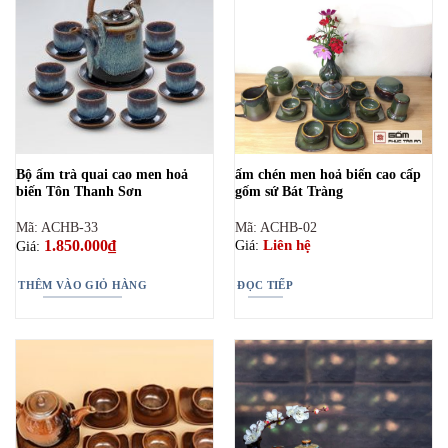
Bộ ấm trà quai cao men hoả
ấm chén men hoả biến cao cấp
biến Tôn Thanh Sơn
gốm sứ Bát Tràng
Mã: ACHB-33
Mã: ACHB-02
1.850.000
₫
Liên hệ
Giá:
Giá:
THÊM VÀO GIỎ HÀNG
ĐỌC TIẾP