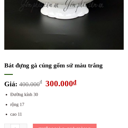
Bát đựng gà cúng gốm sứ màu trắng
Giá
300.000
₫
Giá
₫
Giá:
400.000
gốc
hiện
Đường kính 30
là:
tại
400.000₫.
là:
rộng 17
300.000₫.
cao 11
Bát đựng gà cúng gốm sứ màu trắng số lượng