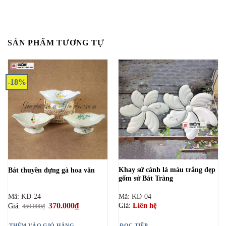
SẢN PHẨM TƯƠNG TỰ
-18%
Khay sứ cánh lá màu trắng đẹp
Bát thuyền đựng gà hoa văn
gốm sứ Bát Tràng
Mã: KD-24
Mã: KD-04
Giá
370.000
₫
Giá
Liên hệ
Giá:
Giá:
450.000
₫
gốc
hiện
là:
tại
450.000₫.
là:
THÊM VÀO GIỎ HÀNG
ĐỌC TIẾP