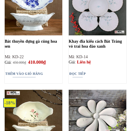
Bát thuyền đựng gà cúng hoa
Khay đĩa kiểu cách Bát Tràng
sen
vỏ trai hoa đào xanh
Mã: KD-22
Mã: KD-14
Giá
410.000
₫
Giá
Liên hệ
Giá:
Giá:
450.000
₫
gốc
hiện
là:
tại
450.000₫.
là:
THÊM VÀO GIỎ HÀNG
ĐỌC TIẾP
410.000₫.
-18%