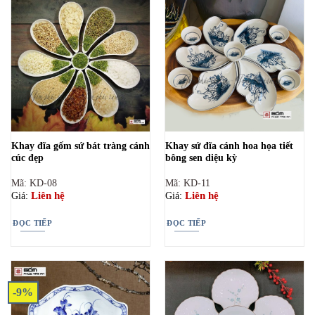
Khay đĩa gốm sứ bát tràng cánh
Khay sứ đĩa cánh hoa họa tiết
cúc đẹp
bông sen diệu kỳ
Mã: KD-08
Mã: KD-11
Liên hệ
Liên hệ
Giá:
Giá:
ĐỌC TIẾP
ĐỌC TIẾP
-9%