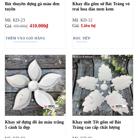
Bát thuyền đựng gà màu đen
Khay đĩa gốm sứ Bát Tràng vỏ
tuyền
trai hoa đào men kem
Mã: KD-23
Mã: KD-12
Giá
410.000
₫
Giá
Liên hệ
Giá:
Giá:
450.000
₫
gốc
hiện
là:
tại
450.000₫.
là:
THÊM VÀO GIỎ HÀNG
ĐỌC TIẾP
410.000₫.
Khay sứ đựng đồ ăn màu trắng
Khay mứt Tết gốm sứ Bát
5 cánh lá đẹp
Tràng cao cấp chất lượng