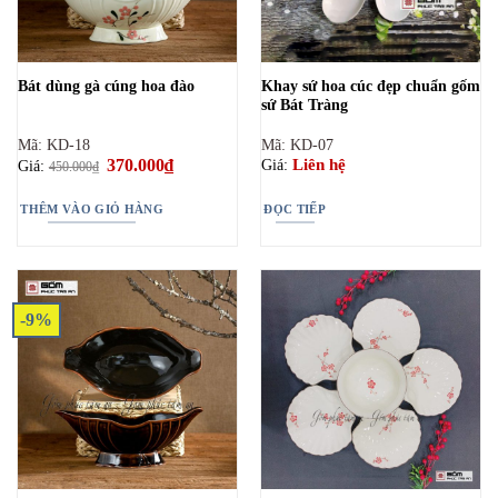
Khay sứ hoa cúc đẹp chuẩn gốm
Bát dùng gà cúng hoa đào
sứ Bát Tràng
Mã: KD-18
Mã: KD-07
Giá
370.000
₫
Giá
Liên hệ
Giá:
Giá:
450.000
₫
gốc
hiện
là:
tại
450.000₫.
là:
THÊM VÀO GIỎ HÀNG
ĐỌC TIẾP
370.000₫.
-9%