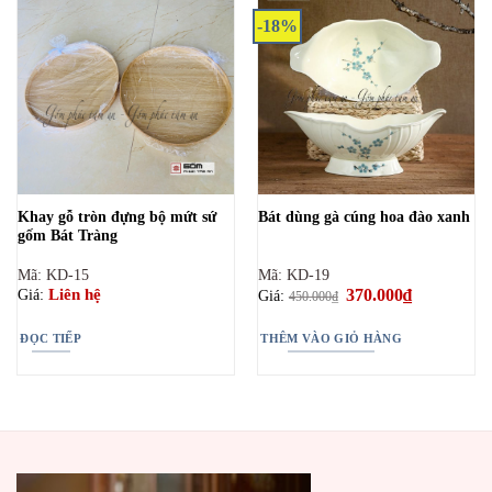
-18%
Khay gỗ tròn đựng bộ mứt sứ
Bát dùng gà cúng hoa đào xanh
gốm Bát Tràng
Mã: KD-15
Mã: KD-19
Giá
370.000
₫
Giá
Liên hệ
Giá:
Giá:
450.000
₫
gốc
hiện
là:
tại
450.000₫.
là:
ĐỌC TIẾP
THÊM VÀO GIỎ HÀNG
370.000₫.