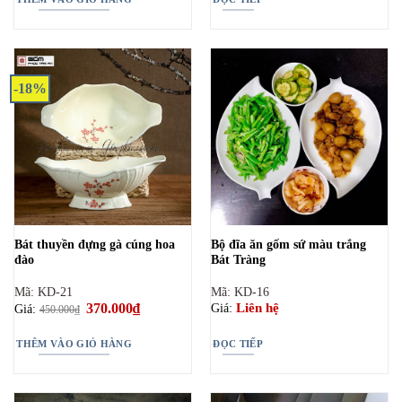
370.000₫.
-18%
Bát thuyền đựng gà cúng hoa
Bộ đĩa ăn gốm sứ màu trắng
đào
Bát Tràng
Mã: KD-21
Mã: KD-16
Giá
370.000
₫
Giá
Liên hệ
Giá:
Giá:
450.000
₫
gốc
hiện
là:
tại
450.000₫.
là:
THÊM VÀO GIỎ HÀNG
ĐỌC TIẾP
370.000₫.