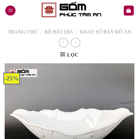
Skip
to
content
TRANG CHỦ
/
BỘ BÁT ĐĨA
/
KHAY SỨ BÀY ĐỒ ĂN
LỌC
-25%