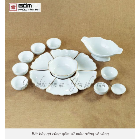
Bát bày gà cúng gốm sứ màu trắng vẽ vàng