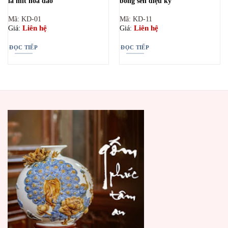
lá mít hoa đào
bông sen diệu kỳ
Mã: KD-01
Mã: KD-11
Liên hệ
Liên hệ
Giá:
Giá:
ĐỌC TIẾP
ĐỌC TIẾP