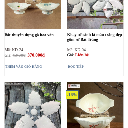
Khay sứ cánh lá màu trắng đẹp
Bát thuyền đựng gà hoa văn
gốm sứ Bát Tràng
Mã: KD-24
Mã: KD-04
Giá
370.000
₫
Giá
Liên hệ
Giá:
Giá:
450.000
₫
gốc
hiện
là:
tại
450.000₫.
là:
THÊM VÀO GIỎ HÀNG
ĐỌC TIẾP
370.000₫.
-18%