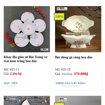
-18%
Khay đĩa gốm sứ Bát Tràng vỏ
Bát dùng gà cúng hoa đào
trai men trắng hoa đào
Mã: KD-13
Mã: KD-18
Giá
370.000
₫
Giá
Liên hệ
Giá:
Giá:
450.000
₫
gốc
hiện
là:
tại
450.000₫.
là:
ĐỌC TIẾP
THÊM VÀO GIỎ HÀNG
370.000₫.