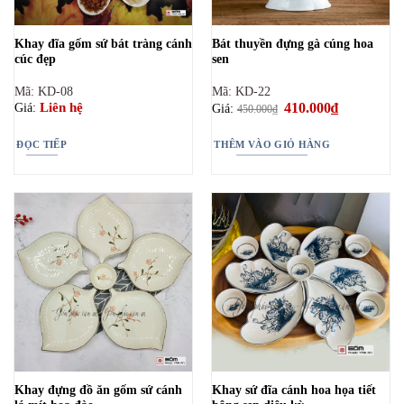
Khay đĩa gốm sứ bát tràng cánh
Bát thuyền đựng gà cúng hoa
cúc đẹp
sen
Mã: KD-08
Mã: KD-22
Giá
410.000
₫
Giá
Liên hệ
Giá:
Giá:
450.000
₫
gốc
hiện
là:
tại
450.000₫.
là:
ĐỌC TIẾP
THÊM VÀO GIỎ HÀNG
410.000₫.
Khay đựng đồ ăn gốm sứ cánh
Khay sứ đĩa cánh hoa họa tiết