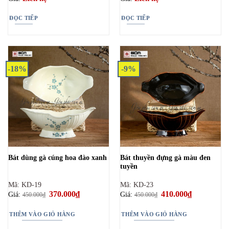
ĐỌC TIẾP
ĐỌC TIẾP
-18%
-9%
Bát thuyền đựng gà màu đen
Bát dùng gà cúng hoa đào xanh
tuyền
Mã: KD-19
Mã: KD-23
Giá
370.000
₫
Giá
Giá
410.000
₫
Giá
Giá:
Giá:
450.000
₫
450.000
₫
gốc
hiện
gốc
hiện
là:
tại
là:
tại
450.000₫.
là:
450.000₫.
là:
THÊM VÀO GIỎ HÀNG
THÊM VÀO GIỎ HÀNG
370.000₫.
410.000₫.