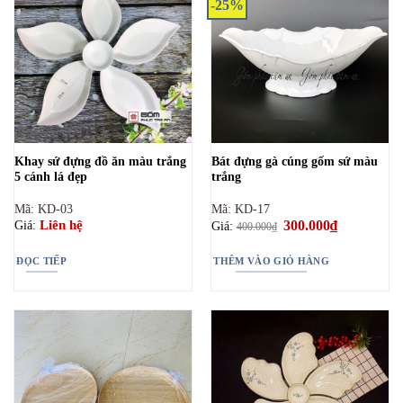
-25%
Khay sứ đựng đồ ăn màu trắng
Bát đựng gà cúng gốm sứ màu
5 cánh lá đẹp
trắng
Mã: KD-03
Mã: KD-17
Giá
300.000
₫
Giá
Liên hệ
Giá:
Giá:
400.000
₫
gốc
hiện
là:
tại
400.000₫.
là:
ĐỌC TIẾP
THÊM VÀO GIỎ HÀNG
300.000₫.