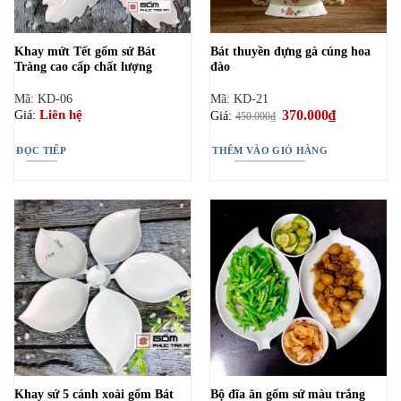
Khay mứt Tết gốm sứ Bát
Bát thuyền đựng gà cúng hoa
Tràng cao cấp chất lượng
đào
Mã: KD-06
Mã: KD-21
Giá
370.000
₫
Giá
Liên hệ
Giá:
Giá:
450.000
₫
gốc
hiện
là:
tại
450.000₫.
là:
ĐỌC TIẾP
THÊM VÀO GIỎ HÀNG
370.000₫.
Khay sứ 5 cánh xoài gốm Bát
Bộ đĩa ăn gốm sứ màu trắng