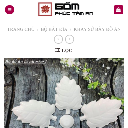
Skip
to
content
TRANG CHỦ
/
BỘ BÁT ĐĨA
/
KHAY SỨ BÀY ĐỒ ĂN
LỌC