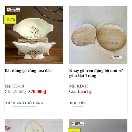
-18%
Khay gỗ tròn đựng bộ mứt sứ
Bát dùng gà cúng hoa đào
gốm Bát Tràng
Mã: KD-18
Mã: KD-15
Giá
370.000
₫
Giá
Liên hệ
Giá:
Giá:
450.000
₫
gốc
hiện
là:
tại
450.000₫.
là:
THÊM VÀO GIỎ HÀNG
ĐỌC TIẾP
370.000₫.