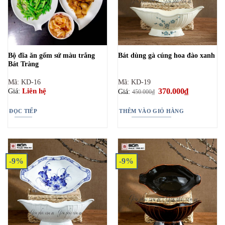
Bộ đĩa ăn gốm sứ màu trắng
Bát dùng gà cúng hoa đào xanh
Bát Tràng
Mã: KD-16
Mã: KD-19
Giá
370.000
₫
Giá
Liên hệ
Giá:
Giá:
450.000
₫
gốc
hiện
là:
tại
450.000₫.
là:
ĐỌC TIẾP
THÊM VÀO GIỎ HÀNG
370.000₫.
-9%
-9%