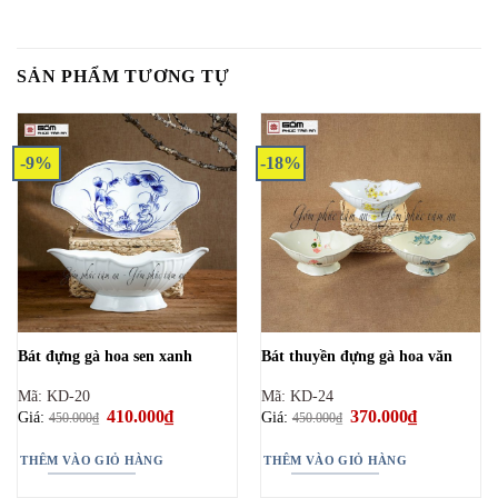
SẢN PHẨM TƯƠNG TỰ
-9%
-18%
Bát đựng gà hoa sen xanh
Bát thuyền đựng gà hoa văn
Mã: KD-20
Mã: KD-24
Giá
410.000
₫
Giá
Giá
370.000
₫
Giá
Giá:
Giá:
450.000
₫
450.000
₫
gốc
hiện
gốc
hiện
là:
tại
là:
tại
450.000₫.
là:
450.000₫.
là:
THÊM VÀO GIỎ HÀNG
THÊM VÀO GIỎ HÀNG
410.000₫.
370.000₫.