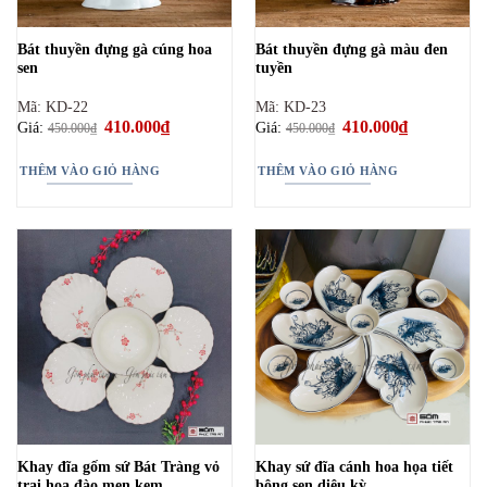
Bát thuyền đựng gà cúng hoa
Bát thuyền đựng gà màu đen
sen
tuyền
Mã: KD-22
Mã: KD-23
Giá
410.000
₫
Giá
Giá
410.000
₫
Giá
Giá:
Giá:
450.000
₫
450.000
₫
gốc
hiện
gốc
hiện
là:
tại
là:
tại
450.000₫.
là:
450.000₫.
là:
THÊM VÀO GIỎ HÀNG
THÊM VÀO GIỎ HÀNG
410.000₫.
410.000₫.
Khay đĩa gốm sứ Bát Tràng vỏ
Khay sứ đĩa cánh hoa họa tiết
trai hoa đào men kem
bông sen diệu kỳ