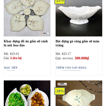
-25%
Khay đựng đồ ăn gốm sứ cánh
Bát đựng gà cúng gốm sứ màu
lá mít hoa đào
trắng
Mã: KD-01
Mã: KD-17
Giá
300.000
₫
Giá
Liên hệ
Giá:
Giá:
400.000
₫
gốc
hiện
là:
tại
400.000₫.
là:
ĐỌC TIẾP
THÊM VÀO GIỎ HÀNG
300.000₫.
-18%