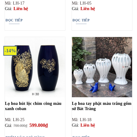
Mã: LH-17
Mã: LH-05
Liên hệ
Liên hệ
Giá:
Giá:
ĐỌC TIẾP
ĐỌC TIẾP
-14%
Lọ hoa hút lộc chim công màu
Lọ hoa tay phật màu trắng gốm
xanh coban
sứ Bát Tràng
Mã: LH-25
Mã: LH-18
Giá
599.000
₫
Giá
Liên hệ
Giá:
Giá:
700.000
₫
gốc
hiện
là:
tại
700.000₫.
là: