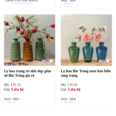
THÊM VÀO GIỎ HÀNG
ĐỌC TIẾP
599.000₫.
Lọ hoa trang trí siêu đẹp gốm
Lọ hoa Bát Tràng men hỏa biến
sứ Bát Tràng giá rẻ
sang trọng
Mã: LH-12
Mã: LH-10
Liên hệ
Liên hệ
Giá:
Giá:
ĐỌC TIẾP
ĐỌC TIẾP