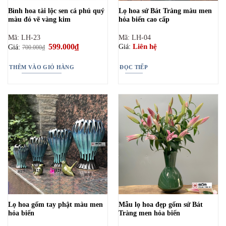
Bình hoa tài lộc sen cá phú quý
Lọ hoa sứ Bát Tràng màu men
màu đỏ vẽ vàng kim
hỏa biến cao cấp
Mã: LH-23
Mã: LH-04
Giá
599.000
₫
Giá
Liên hệ
Giá:
Giá:
700.000
₫
gốc
hiện
là:
tại
700.000₫.
là:
THÊM VÀO GIỎ HÀNG
ĐỌC TIẾP
599.000₫.
Lọ hoa gốm tay phật màu men
Mẫu lọ hoa đẹp gốm sứ Bát
hỏa biến
Tràng men hỏa biến