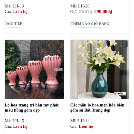
Mã: LH-13
Mã: LH-26
Giá
599.000
₫
Giá
Liên hệ
Giá:
Giá:
700.000
₫
gốc
hiện
là:
tại
700.000₫.
là:
ĐỌC TIẾP
THÊM VÀO GIỎ HÀNG
599.000₫.
Lọ hoa trang trí bàn tay phật
Các mẫu lọ hoa men hỏa biến
màu hồng gốm đẹp
gốm sứ Bát Tràng đẹp
Mã: LH-15
Mã: LH-11
Liên hệ
Liên hệ
Giá:
Giá: