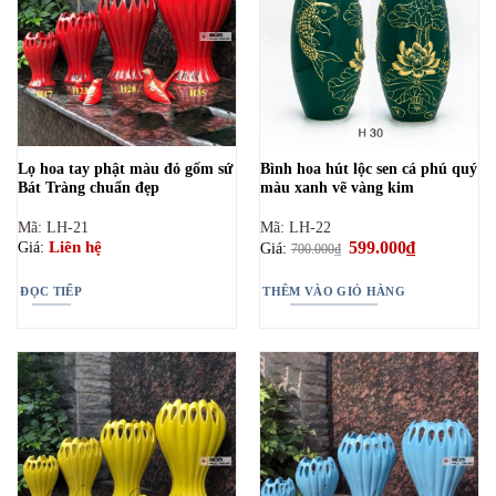
Lọ hoa tay phật màu đỏ gốm sứ
Bình hoa hút lộc sen cá phú quý
Bát Tràng chuẩn đẹp
màu xanh vẽ vàng kim
Mã: LH-21
Mã: LH-22
Giá
599.000
₫
Giá
Liên hệ
Giá:
Giá:
700.000
₫
gốc
hiện
là:
tại
700.000₫.
là:
ĐỌC TIẾP
THÊM VÀO GIỎ HÀNG
599.000₫.