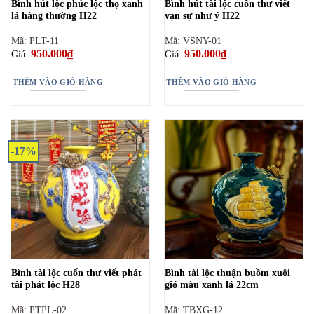
Bình hút lộc phúc lộc thọ xanh
Bình hút tài lộc cuốn thư viết
lá hàng thường H22
vạn sự như ý H22
Mã: PLT-11
Mã: VSNY-01
950.000
₫
950.000
₫
Giá:
Giá:
THÊM VÀO GIỎ HÀNG
THÊM VÀO GIỎ HÀNG
-17%
Bình tài lộc cuốn thư viết phát
Bình tài lộc thuận buồm xuôi
tài phát lộc H28
gió màu xanh lá 22cm
Mã: PTPL-02
Mã: TBXG-12