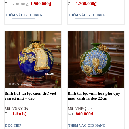
Giá
1.900.000
₫
Giá
1.200.000
₫
Giá:
Giá:
2.300.000
₫
gốc
hiện
là:
tại
2.300.000₫.
là:
THÊM VÀO GIỎ HÀNG
THÊM VÀO GIỎ HÀNG
1.900.000₫.
Bình hút tài lộc cuốn thư viết
Bình tài lộc vinh hoa phú quý
vạn sự như ý đẹp
màu xanh lá đẹp 22cm
Mã: VSNY-05
Mã: VHPQ-29
800.000
₫
Liên hệ
Giá:
Giá:
ĐỌC TIẾP
THÊM VÀO GIỎ HÀNG