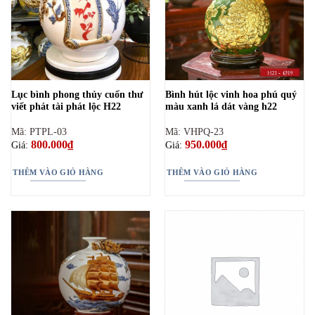
Lục bình phong thủy cuốn thư
Bình hút lộc vinh hoa phú quý
viết phát tài phát lộc H22
màu xanh lá dát vàng h22
Mã: PTPL-03
Mã: VHPQ-23
800.000
₫
950.000
₫
Giá:
Giá:
THÊM VÀO GIỎ HÀNG
THÊM VÀO GIỎ HÀNG