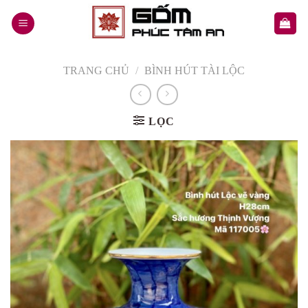
Skip
to
content
TRANG CHỦ
/
BÌNH HÚT TÀI LỘC
LỌC