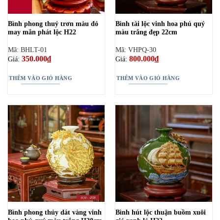
Bình phong thuỷ trơn màu đỏ
Bình tài lộc vinh hoa phú quý
may mắn phát lộc H22
màu trắng đẹp 22cm
Mã: BHLT-01
Mã: VHPQ-30
350.000
₫
800.000
₫
Giá:
Giá:
THÊM VÀO GIỎ HÀNG
THÊM VÀO GIỎ HÀNG
Bình phong thủy dát vàng vinh
Bình hút lộc thuận buồm xuôi