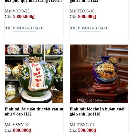
hoa phú quý màu trắng H30cm
gió xanh lá H22
Mã: VHPQ-25
Mã: TBXG-10
5.800.000
₫
800.000
₫
Giá:
Giá:
THÊM VÀO GIỎ HÀNG
THÊM VÀO GIỎ HÀNG
Bình tài lộc cuốn thư viết vạn sự
Bình hút lộc thuận buồm xuôi
như ý đẹp H22
gió xanh lục H18
Mã: VSNY-02
Mã: TBXG-07
800.000
₫
500.000
₫
Giá:
Giá: