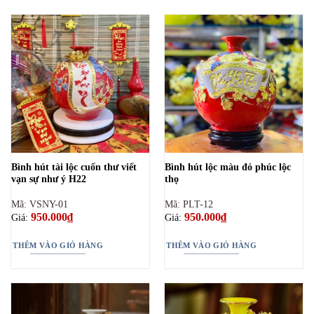
Bình hút tài lộc cuốn thư viết
Bình hút lộc màu đỏ phúc lộc
vạn sự như ý H22
thọ
Mã: VSNY-01
Mã: PLT-12
950.000
₫
950.000
₫
Giá:
Giá:
THÊM VÀO GIỎ HÀNG
THÊM VÀO GIỎ HÀNG