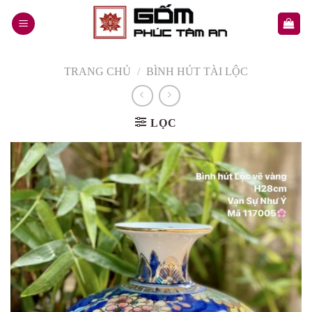
Skip
to
content
TRANG CHỦ
/
BÌNH HÚT TÀI LỘC
LỌC