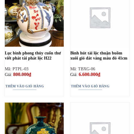
Lục bình phong thủy cuốn thư
Bình hút tài lộc thuận buồm
viết phát tài phát lộc H22
xuôi gió dát vàng màu đỏ 41cm
Mã: PTPL-03
Mã: TBXG-06
800.000
₫
6.600.000
₫
Giá:
Giá:
THÊM VÀO GIỎ HÀNG
THÊM VÀO GIỎ HÀNG