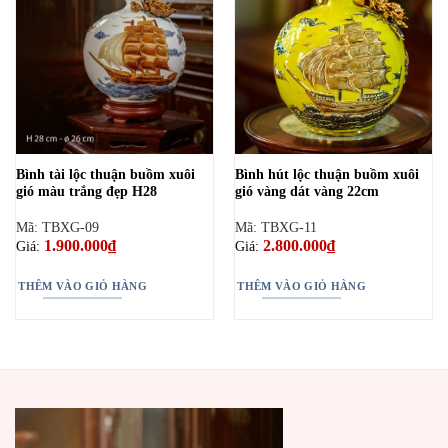
Bình tài lộc thuận buồm xuôi
Bình hút lộc thuận buồm xuôi
gió màu trắng đẹp H28
gió vàng dát vàng 22cm
Mã: TBXG-09
Mã: TBXG-11
1.900.000
₫
2.800.000
₫
Giá:
Giá:
THÊM VÀO GIỎ HÀNG
THÊM VÀO GIỎ HÀNG