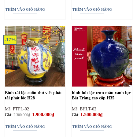
THÊM VÀO GIỎ HÀNG
THÊM VÀO GIỎ HÀNG
-17%
Bình tài lộc cuốn thư viết phát
bình hút lộc trơn màu xanh lục
tài phát lộc H28
Bát Tràng cao cấp H35
Mã: PTPL-02
Mã: BHLT-02
Giá
1.900.000
₫
Giá
1.500.000
₫
Giá:
Giá:
2.300.000
₫
gốc
hiện
là:
tại
2.300.000₫.
là:
THÊM VÀO GIỎ HÀNG
THÊM VÀO GIỎ HÀNG
1.900.000₫.