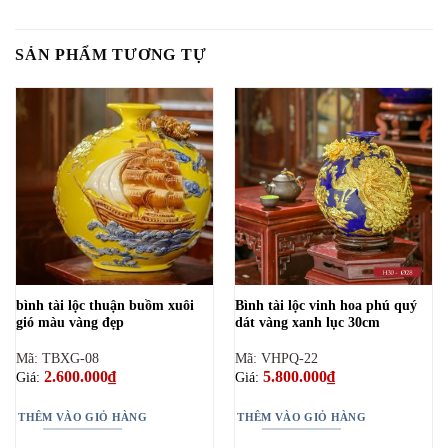
SẢN PHẨM TƯƠNG TỰ
bình tài lộc thuận buồm xuôi
Bình tài lộc vinh hoa phú quý
gió màu vàng đẹp
dát vàng xanh lục 30cm
Mã: TBXG-08
Mã: VHPQ-22
2.600.000
₫
5.800.000
₫
Giá:
Giá:
THÊM VÀO GIỎ HÀNG
THÊM VÀO GIỎ HÀNG