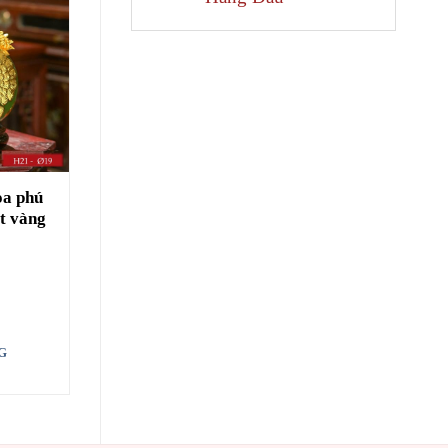
oa phú
t vàng
G