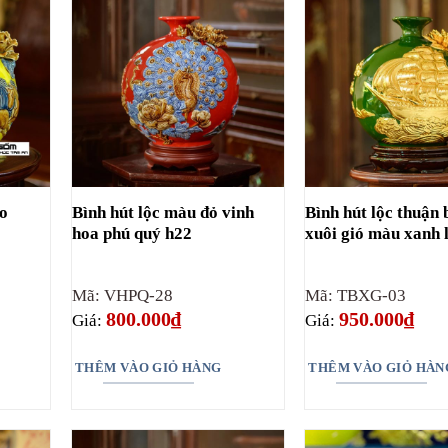
áo
Bình hút lộc màu đỏ vinh
Bình hút lộc thuận
hoa phú quý h22
xuôi gió màu xanh 
Mã: VHPQ-28
Mã: TBXG-03
800.000
₫
950.000
₫
Giá:
Giá:
THÊM VÀO GIỎ HÀNG
THÊM VÀO GIỎ HÀN