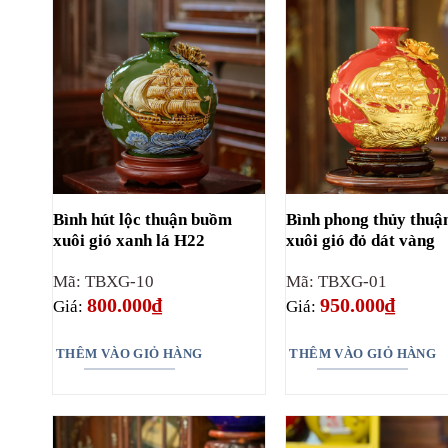
Bình hút lộc thuận buồm
Bình phong thủy thu
xuôi gió xanh lá H22
xuôi gió đỏ dát vàng
Mã: TBXG-10
Mã: TBXG-01
800.000
₫
950.000
₫
Giá:
Giá:
THÊM VÀO GIỎ HÀNG
THÊM VÀO GIỎ HÀNG