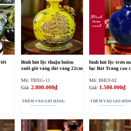
viết
Bình hút lộc thuận buồm
bình hút lộc trơn 
xuôi gió vàng dát vàng 22cm
lục Bát Tràng cao 
Mã: TBXG-11
Mã: BHLT-02
2.800.000
₫
1.500.000
₫
Giá:
Giá:
THÊM VÀO GIỎ HÀNG
THÊM VÀO GIỎ HÀN