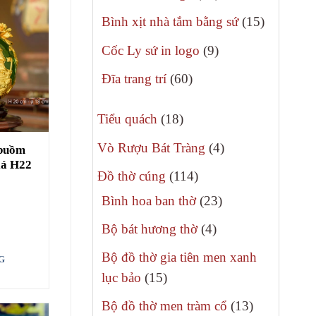
phẩm
sản
15
Bình xịt nhà tắm bằng sứ
15
phẩm
sản
9
Cốc Ly sứ in logo
9
phẩm
sản
60
Đĩa trang trí
60
phẩm
sản
18
phẩm
Tiểu quách
18
sản
4
Vò Rượu Bát Tràng
4
 buồm
phẩm
lá H22
sản
114
Đồ thờ cúng
114
phẩm
sản
23
Bình hoa ban thờ
23
phẩm
sản
4
Bộ bát hương thờ
4
phẩm
sản
Bộ đồ thờ gia tiên men xanh
G
phẩm
15
lục bảo
15
sản
13
Bộ đồ thờ men tràm cổ
13