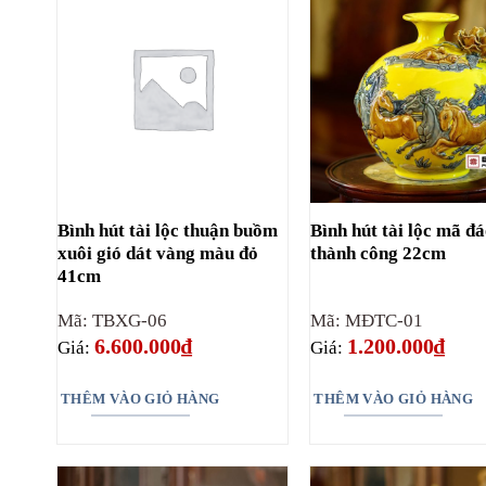
Bình hút tài lộc thuận buồm
Bình hút tài lộc mã đ
xuôi gió dát vàng màu đỏ
thành công 22cm
41cm
Mã: TBXG-06
Mã: MĐTC-01
6.600.000
₫
1.200.000
₫
Giá:
Giá:
THÊM VÀO GIỎ HÀNG
THÊM VÀO GIỎ HÀNG