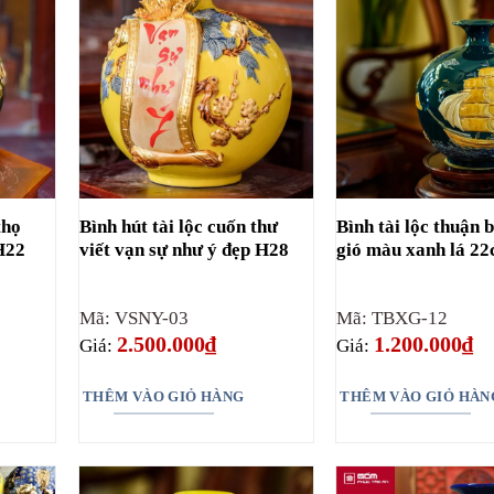
thọ
Bình hút tài lộc cuốn thư
Bình tài lộc thuận
H22
viết vạn sự như ý đẹp H28
gió màu xanh lá 2
Mã: VSNY-03
Mã: TBXG-12
2.500.000
₫
1.200.000
₫
Giá:
Giá:
THÊM VÀO GIỎ HÀNG
THÊM VÀO GIỎ HÀN