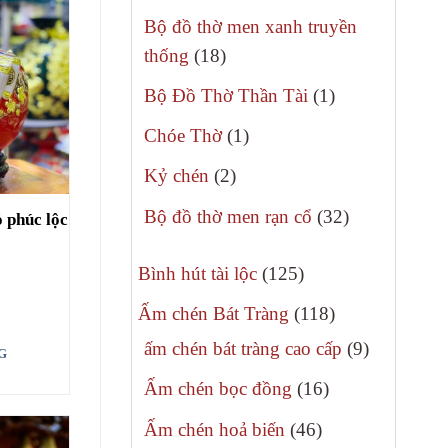
phẩm
sản
Bộ đồ thờ men xanh truyền
phẩm
18
thống
18
sản
1
Bộ Đồ Thờ Thần Tài
1
phẩm
sản
1
Chóe Thờ
1
phẩm
sản
2
Kỷ chén
2
phẩm
sản
32
Bộ đồ thờ men rạn cổ
32
ỏ phúc lộc
phẩm
sản
125
phẩm
Bình hút tài lộc
125
sản
118
Ấm chén Bát Tràng
118
phẩm
sản
9
ấm chén bát tràng cao cấp
9
G
phẩm
sản
16
Ấm chén bọc đồng
16
phẩm
sản
46
Ấm chén hoả biến
46
phẩm