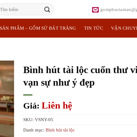
ìm
gomphuctaman@g
iếm:
SẢN PHẨM – GỐM SỨ BÁT TRÀNG
TIN TỨC
VẬN CHUY
Bình hút tài lộc cuốn thư v
vạn sự như ý đẹp
Liên hệ
Giá:
SKU:
VSNY-05
Danh mục:
Bình hút tài lộc