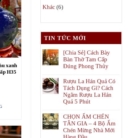
6
phẩm
Khác
6
sản
phẩm
TIN TỨC MỚI
[Chia Sẻ] Cách Bày
Bàn Thờ Tam Cấp
màu xanh
Đúng Phong Thủy
cấp H35
Rượu La Hán Quả Có
Tách Dụng Gì? Cách
Ngâm Rượu La Hán
Quả 5 Phút
G
CHỌN ẤM CHÉN
TÂN GIA – 4 Bộ Ấm
Chén Mừng Nhà Mới
Hàng Đầu