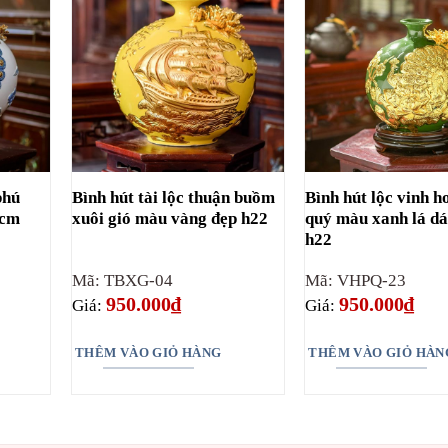
phú
Bình hút tài lộc thuận buồm
Bình hút lộc vinh h
2cm
xuôi gió màu vàng đẹp h22
quý màu xanh lá dá
h22
Mã: TBXG-04
Mã: VHPQ-23
950.000
₫
950.000
₫
Giá:
Giá:
THÊM VÀO GIỎ HÀNG
THÊM VÀO GIỎ HÀN