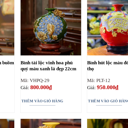
ận buồm
Bình tài lộc vinh hoa phú
Bình hút lộc màu đ
quý màu xanh lá đẹp 22cm
thọ
Mã: VHPQ-29
Mã: PLT-12
800.000
₫
950.000
₫
Giá:
Giá:
THÊM VÀO GIỎ HÀNG
THÊM VÀO GIỎ HÀN