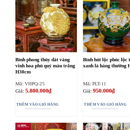
Bình phong thủy dát vàng
Bình hút lộc phúc lộc 
vinh hoa phú quý màu trắng
xanh lá hàng thường 
H30cm
Mã: VHPQ-25
Mã: PLT-11
5.800.000
₫
950.000
₫
Giá:
Giá:
THÊM VÀO GIỎ HÀNG
THÊM VÀO GIỎ HÀNG