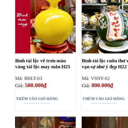
Bình tài lộc vẽ trơn màu
Bình tài lộc cuốn thư 
vàng tài lộc may mắn H25
vạn sự như ý đẹp H22
Mã: BHLT-03
Mã: VSNY-02
500.000
₫
800.000
₫
Giá:
Giá:
THÊM VÀO GIỎ HÀNG
THÊM VÀO GIỎ HÀNG