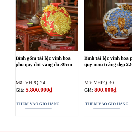
Bình gốm tài lộc vinh hoa
Bình tài lộc vinh hoa 
phú quý dát vàng đỏ 30cm
quý màu trắng đẹp 2
Mã: VHPQ-24
Mã: VHPQ-30
5.800.000
₫
800.000
₫
Giá:
Giá:
THÊM VÀO GIỎ HÀNG
THÊM VÀO GIỎ HÀNG