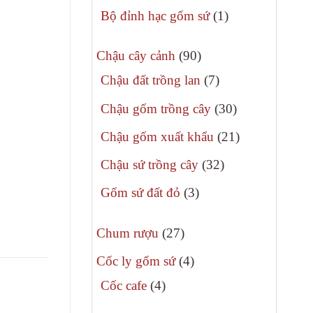
phẩm
sản
1
Bộ đỉnh hạc gốm sứ
1
phẩm
sản
90
phẩm
Chậu cây cảnh
90
sản
7
Chậu đất trồng lan
7
phẩm
sản
30
Chậu gốm trồng cây
30
phẩm
sản
21
Chậu gốm xuất khẩu
21
phẩm
sản
32
Chậu sứ trồng cây
32
phẩm
sản
3
Gốm sứ đất đỏ
3
phẩm
sản
27
phẩm
Chum rượu
27
sản
4
Cốc ly gốm sứ
4
phẩm
sản
4
Cốc cafe
4
phẩm
sản