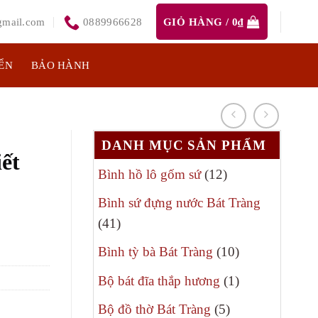
mail.com
0889966628
GIỎ HÀNG /
0
₫
ỂN
BẢO HÀNH
DANH MỤC SẢN PHẨM
iết
12
Bình hồ lô gốm sứ
12
sản
Bình sứ đựng nước Bát Tràng
phẩm
41
41
sản
10
Bình tỳ bà Bát Tràng
10
phẩm
sản
1
Bộ bát đĩa thắp hương
1
phẩm
sản
5
Bộ đồ thờ Bát Tràng
5