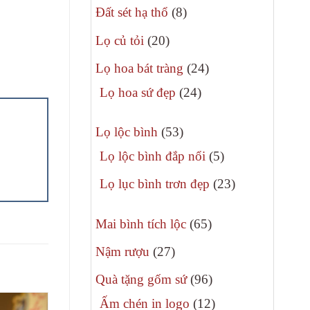
8
phẩm
Đất sét hạ thổ
8
sản
20
Lọ củ tỏi
20
phẩm
sản
24
Lọ hoa bát tràng
24
phẩm
sản
24
Lọ hoa sứ đẹp
24
phẩm
sản
”
53
phẩm
Lọ lộc bình
53
sản
5
Lọ lộc bình đắp nổi
5
phẩm
sản
23
Lọ lục bình trơn đẹp
23
phẩm
sản
65
phẩm
Mai bình tích lộc
65
sản
27
Nậm rượu
27
phẩm
sản
96
Quà tặng gốm sứ
96
phẩm
sản
12
Ấm chén in logo
12