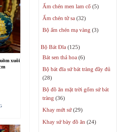
sản
5
Ấm chén men lam cổ
5
phẩm
sản
32
Ấm chén tử sa
32
phẩm
sản
3
Bộ ấm chén mạ vàng
3
phẩm
sản
125
phẩm
Bộ Bát Đĩa
125
sản
6
Bát sen thả hoa
6
 buồm xuôi
phẩm
sản
2cm
Bộ bát đĩa sứ bát tràng đầy đủ
phẩm
28
28
sản
Bộ đồ ăn mặt trời gốm sứ bát
phẩm
36
tràng
36
sản
G
29
Khay mứt sứ
29
phẩm
sản
24
Khay sứ bày đồ ăn
24
phẩm
sản