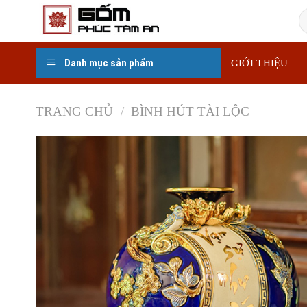
Skip
T
to
k
content
Danh mục sản phẩm
GIỚI THIỆU
TRANG CHỦ
/
BÌNH HÚT TÀI LỘC