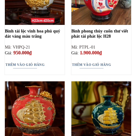
Bình tài lộc vinh hoa phú quý
Bình phong thủy cuốn thư viết
dát vàng màu trắng
phát tài phát lộc H28
Mã: VHPQ-21
Mã: PTPL-01
950.000
₫
1.900.000
₫
Giá:
Giá:
THÊM VÀO GIỎ HÀNG
THÊM VÀO GIỎ HÀNG