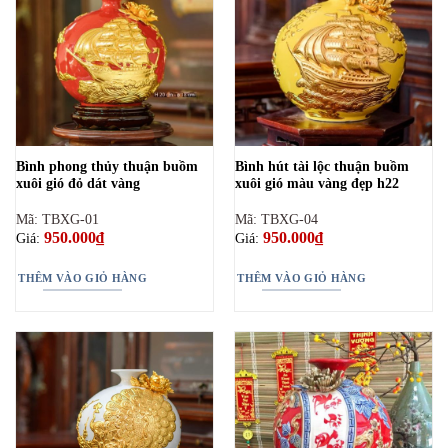
Bình phong thủy thuận buồm
Bình hút tài lộc thuận buồm
xuôi gió đỏ dát vàng
xuôi gió màu vàng đẹp h22
Mã: TBXG-01
Mã: TBXG-04
950.000
₫
950.000
₫
Giá:
Giá:
THÊM VÀO GIỎ HÀNG
THÊM VÀO GIỎ HÀNG