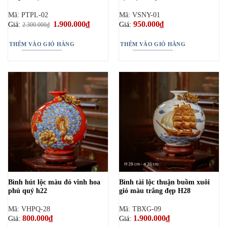
Mã: PTPL-02
Mã: VSNY-01
Giá
1.900.000
₫
Giá
950.000
₫
Giá:
Giá:
2.300.000
₫
gốc
hiện
là:
tại
2.300.000₫.
là:
THÊM VÀO GIỎ HÀNG
THÊM VÀO GIỎ HÀNG
1.900.000₫.
Bình hút lộc màu đỏ vinh hoa
Bình tài lộc thuận buồm xuôi
phú quý h22
gió màu trắng đẹp H28
Mã: VHPQ-28
Mã: TBXG-09
800.000
₫
1.900.000
₫
Giá:
Giá: