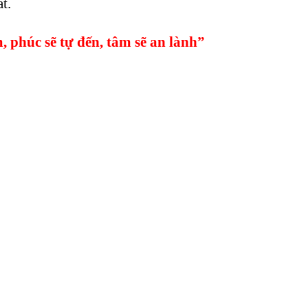
t.
, phúc sẽ tự đến, tâm sẽ an lành”