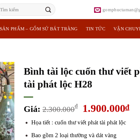
ìm
gomphuctaman@g
iếm:
SẢN PHẨM – GỐM SỨ BÁT TRÀNG
TIN TỨC
VẬN CHUY
Bình tài lộc cuốn thư viết 
tài phát lộc H28
Giá
Gi
₫
1.900.000
₫
Giá:
2.300.000
gốc
hi
Họa tiết : cuốn thư viết phát tài phát lộc
là:
tại
2.300.000₫.
là:
Bao gồm 2 loại thường và dát vàng