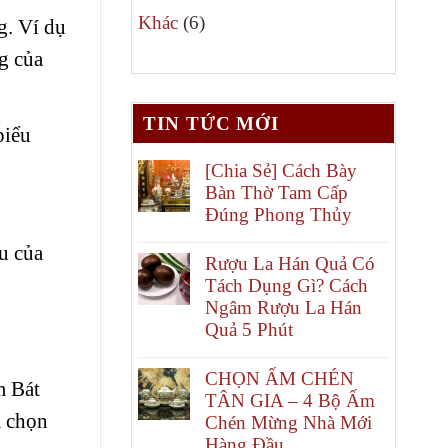
6
phẩm
Khác
6
g. Ví dụ
sản
g của
phẩm
TIN TỨC MỚI
biểu
[Chia Sẻ] Cách Bày
Bàn Thờ Tam Cấp
Đúng Phong Thủy
u của
Rượu La Hán Quả Có
Tách Dụng Gì? Cách
Ngâm Rượu La Hán
Quả 5 Phút
CHỌN ẤM CHÉN
m Bát
TÂN GIA – 4 Bộ Ấm
a chọn
Chén Mừng Nhà Mới
Hàng Đầu