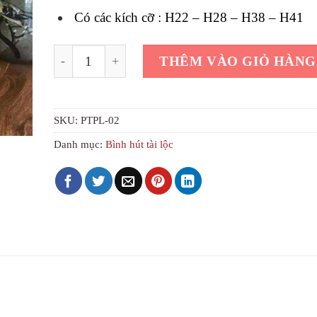
1.
Có các kích cỡ : H22
– H28 – H38 – H41
Bình tài lộc cuốn thư viết phát tài phát lộc H28 số
THÊM VÀO GIỎ HÀNG
SKU:
PTPL-02
Danh mục:
Bình hút tài lộc