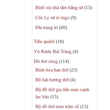
phẩm
sản
15
Bình xịt nhà tắm bằng sứ
15
phẩm
sản
9
Cốc Ly sứ in logo
9
phẩm
sản
60
Đĩa trang trí
60
phẩm
sản
18
phẩm
Tiểu quách
18
sản
4
Vò Rượu Bát Tràng
4
phẩm
sản
114
Đồ thờ cúng
114
phẩm
sản
23
Bình hoa ban thờ
23
phẩm
sản
4
Bộ bát hương thờ
4
phẩm
sản
Bộ đồ thờ gia tiên men xanh
phẩm
15
lục bảo
15
sản
13
Bộ đồ thờ men tràm cổ
13