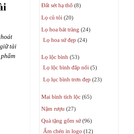
ài
8
phẩm
Đất sét hạ thổ
8
sản
20
Lọ củ tỏi
20
phẩm
sản
24
Lọ hoa bát tràng
24
phẩm
thoát
sản
24
Lọ hoa sứ đẹp
24
giữ tài
phẩm
sản
n phẩm
53
phẩm
Lọ lộc bình
53
sản
5
Lọ lộc bình đắp nổi
5
phẩm
sản
23
Lọ lục bình trơn đẹp
23
phẩm
sản
65
phẩm
Mai bình tích lộc
65
sản
27
Nậm rượu
27
phẩm
sản
96
Quà tặng gốm sứ
96
phẩm
sản
12
Ấm chén in logo
12