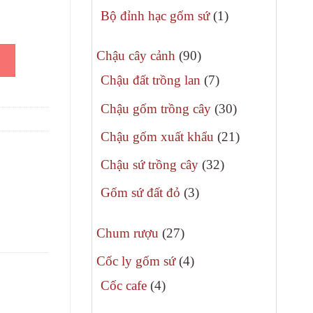
900.000₫.
phẩm
sản
1
Bộ đỉnh hạc gốm sứ
1
phẩm
sản
 lượng
90
phẩm
Chậu cây cảnh
90
sản
7
Chậu đất trồng lan
7
phẩm
sản
30
Chậu gốm trồng cây
30
phẩm
sản
21
Chậu gốm xuất khẩu
21
phẩm
sản
32
Chậu sứ trồng cây
32
phẩm
sản
3
Gốm sứ đất đỏ
3
phẩm
sản
27
phẩm
Chum rượu
27
sản
4
Cốc ly gốm sứ
4
phẩm
sản
4
Cốc cafe
4
phẩm
sản