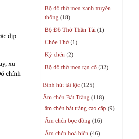
phẩm
sản
Bộ đồ thờ men xanh truyền
phẩm
18
thống
18
sản
1
Bộ Đồ Thờ Thần Tài
1
phẩm
các dịp
sản
1
Chóe Thờ
1
phẩm
sản
2
Kỷ chén
2
phẩm
sản
ay, xu
32
Bộ đồ thờ men rạn cổ
32
phẩm
Đó chính
sản
125
phẩm
Bình hút tài lộc
125
sản
118
Ấm chén Bát Tràng
118
phẩm
sản
9
ấm chén bát tràng cao cấp
9
phẩm
sản
16
Ấm chén bọc đồng
16
phẩm
sản
46
Ấm chén hoả biến
46
phẩm