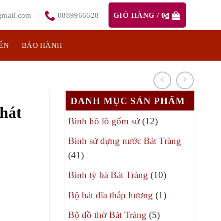
mail.com
0889966628
GIỎ HÀNG /
0
₫
ỂN
BẢO HÀNH
DANH MỤC SẢN PHẨM
phát
12
Bình hồ lô gốm sứ
12
sản
Bình sứ đựng nước Bát Tràng
phẩm
41
41
á
sản
10
Bình tỳ bà Bát Tràng
10
ện
phẩm
sản
1
Bộ bát đĩa thắp hương
1
phẩm
sản
5
Bộ đồ thờ Bát Tràng
5