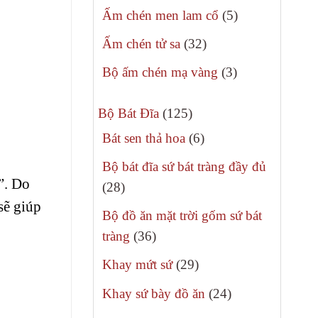
sản
5
Ấm chén men lam cổ
5
phẩm
sản
32
Ấm chén tử sa
32
phẩm
sản
3
Bộ ấm chén mạ vàng
3
phẩm
sản
125
phẩm
Bộ Bát Đĩa
125
sản
6
Bát sen thả hoa
6
phẩm
sản
Bộ bát đĩa sứ bát tràng đầy đủ
phẩm
”. Do
28
28
sẽ giúp
sản
Bộ đồ ăn mặt trời gốm sứ bát
phẩm
36
tràng
36
sản
29
Khay mứt sứ
29
phẩm
sản
24
Khay sứ bày đồ ăn
24
phẩm
sản