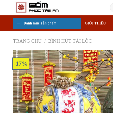
Skip
T
to
k
content
Danh mục sản phẩm
GIỚI THIỆU
TRANG CHỦ
/
BÌNH HÚT TÀI LỘC
-17%