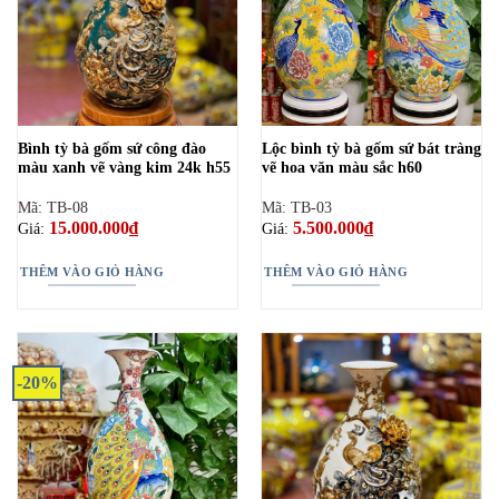
Bình tỳ bà gốm sứ công đào
Lộc bình tỳ bà gốm sứ bát tràng
màu xanh vẽ vàng kim 24k h55
vẽ hoa văn màu sắc h60
Mã: TB-08
Mã: TB-03
15.000.000
₫
5.500.000
₫
Giá:
Giá:
THÊM VÀO GIỎ HÀNG
THÊM VÀO GIỎ HÀNG
-20%