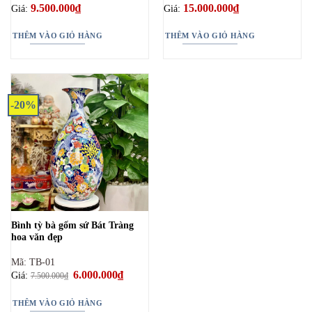
9.500.000
₫
15.000.000
₫
Giá:
Giá:
THÊM VÀO GIỎ HÀNG
THÊM VÀO GIỎ HÀNG
-20%
Bình tỳ bà gốm sứ Bát Tràng
hoa văn đẹp
Mã: TB-01
Giá
6.000.000
₫
Giá
Giá:
7.500.000
₫
gốc
hiện
là:
tại
7.500.000₫.
là:
THÊM VÀO GIỎ HÀNG
6.000.000₫.