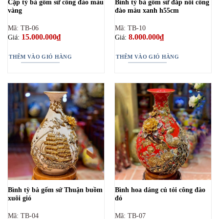
Cặp tỳ bà gốm sứ công đào màu
Bình tỳ bà gốm sứ đắp nổi công
vàng
đào màu xanh h55cm
Mã: TB-06
Mã: TB-10
15.000.000
₫
8.000.000
₫
Giá:
Giá:
THÊM VÀO GIỎ HÀNG
THÊM VÀO GIỎ HÀNG
Bình tỳ bà gốm sứ Thuận buồm
Bình hoa dáng củ tỏi công đào
xuôi gió
đỏ
Mã: TB-04
Mã: TB-07