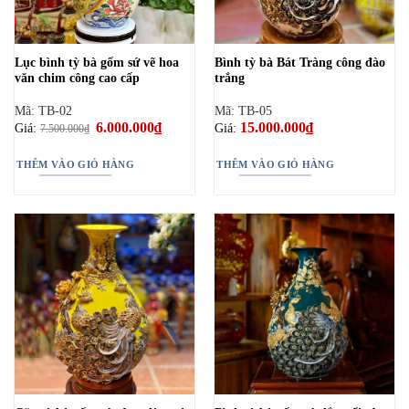
Lục bình tỳ bà gốm sứ vẽ hoa
Bình tỳ bà Bát Tràng công đào
văn chim công cao cấp
trắng
Mã: TB-02
Mã: TB-05
Giá
6.000.000
₫
Giá
15.000.000
₫
Giá:
Giá:
7.500.000
₫
gốc
hiện
là:
tại
7.500.000₫.
là:
THÊM VÀO GIỎ HÀNG
THÊM VÀO GIỎ HÀNG
6.000.000₫.