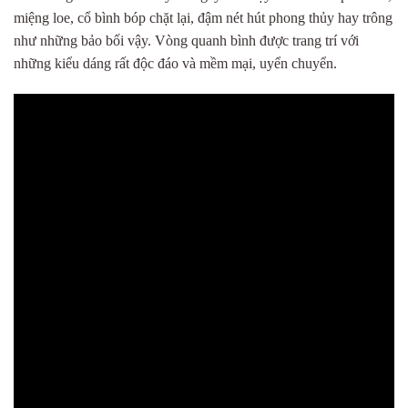
miệng loe, cổ bình bóp chặt lại, đậm nét hút phong thủy hay trông
như những bảo bối vậy. Vòng quanh bình được trang trí với
những kiểu dáng rất độc đáo và mềm mại, uyển chuyển.