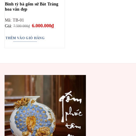
Bình tỳ bà gốm sứ Bát Tràng
hoa văn đẹp
Mã: TB-01
Giá
6.000.000
₫
Giá
Giá:
7.500.000
₫
gốc
hiện
là:
tại
7.500.000₫.
là:
THÊM VÀO GIỎ HÀNG
6.000.000₫.