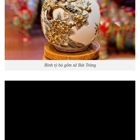
Bình tỳ bà gốm sứ Bát Tràng