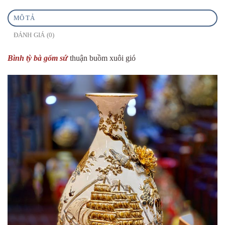
MÔ TẢ
ĐÁNH GIÁ (0)
Bình tỳ bà gốm sứ
thuận buồm xuôi gió