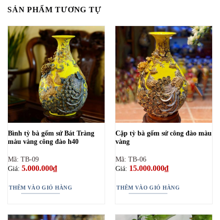
SẢN PHẨM TƯƠNG TỰ
Bình tỳ bà gốm sứ Bát Tràng
Cặp tỳ bà gốm sứ công đào màu
màu vàng công đào h40
vàng
Mã: TB-09
Mã: TB-06
5.000.000
₫
15.000.000
₫
Giá:
Giá:
THÊM VÀO GIỎ HÀNG
THÊM VÀO GIỎ HÀNG