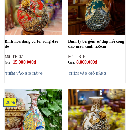
Bình hoa dáng củ tỏi công đào
Bình tỳ bà gốm sứ đắp nổi công
đỏ
đào màu xanh h55cm
Mã: TB-07
Mã: TB-10
15.000.000
₫
8.000.000
₫
Giá:
Giá:
THÊM VÀO GIỎ HÀNG
THÊM VÀO GIỎ HÀNG
-20%