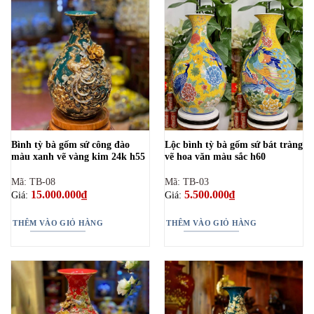
Bình tỳ bà gốm sứ công đào
Lộc bình tỳ bà gốm sứ bát tràng
màu xanh vẽ vàng kim 24k h55
vẽ hoa văn màu sắc h60
Mã: TB-08
Mã: TB-03
15.000.000
₫
5.500.000
₫
Giá:
Giá:
THÊM VÀO GIỎ HÀNG
THÊM VÀO GIỎ HÀNG