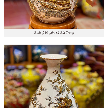
Bình tỳ bà gốm sứ Bát Tràng