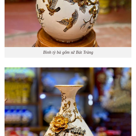
Bình tỳ bà gốm sứ Bát Tràng