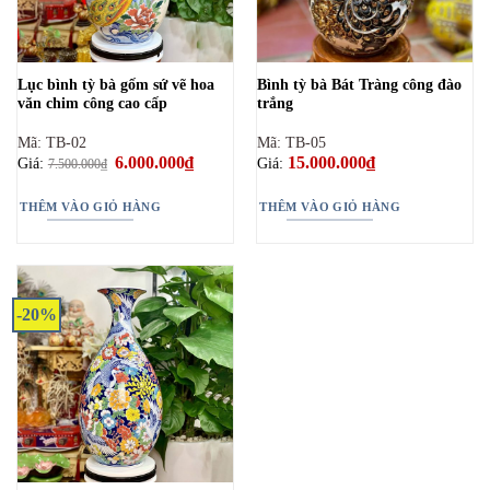
Lục bình tỳ bà gốm sứ vẽ hoa
Bình tỳ bà Bát Tràng công đào
văn chim công cao cấp
trắng
Mã: TB-02
Mã: TB-05
Giá
6.000.000
₫
Giá
15.000.000
₫
Giá:
Giá:
7.500.000
₫
gốc
hiện
là:
tại
7.500.000₫.
là:
THÊM VÀO GIỎ HÀNG
THÊM VÀO GIỎ HÀNG
6.000.000₫.
-20%