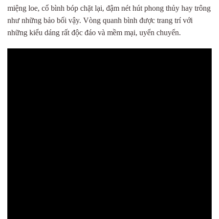
miệng loe, cổ bình bóp chặt lại, đậm nét hút phong thủy hay trông
như những bảo bối vậy. Vòng quanh bình được trang trí với
những kiểu dáng rất độc đáo và mềm mại, uyển chuyển.