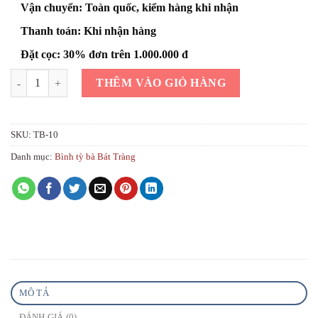
Vận chuyển: Toàn quốc, kiểm hàng khi nhận
Thanh toán: Khi nhận hàng
Đặt cọc: 30% đơn trên 1.000.000 đ
Bình tỳ bà gốm sứ đắp nổi công đào màu xanh h55cm số lượng
THÊM VÀO GIỎ HÀNG
SKU:
TB-10
Danh mục:
Bình tỳ bà Bát Tràng
MÔ TẢ
ĐÁNH GIÁ (0)