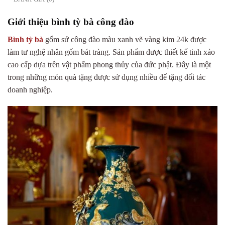
Giới thiệu bình tỳ bà công đào
Bình tỳ bà
gốm sứ công đào màu xanh vẽ vàng kim 24k được
làm tư nghệ nhân gốm bát tràng. Sản phẩm được thiết kế tinh xảo
cao cấp dựa trên vật phẩm phong thủy của đức phật. Đây là một
trong những món quà tặng được sử dụng nhiều để tặng đối tác
doanh nghiệp.