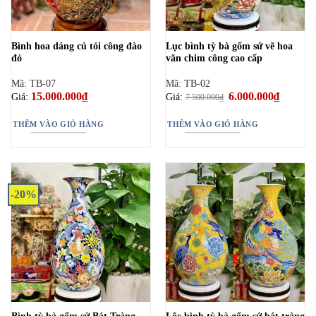
Bình hoa dáng củ tỏi công đào
Lục bình tỳ bà gốm sứ vẽ hoa
đỏ
văn chim công cao cấp
Mã: TB-07
Mã: TB-02
15.000.000
₫
Giá
6.000.000
₫
Giá
Giá:
Giá:
7.500.000
₫
gốc
hiện
là:
tại
7.500.000₫.
là:
THÊM VÀO GIỎ HÀNG
THÊM VÀO GIỎ HÀNG
6.000.00
-20%