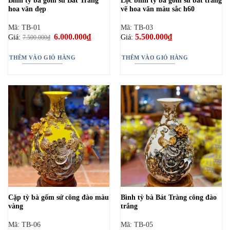
Bình tỳ bà gốm sứ Bát Tràng
Lộc bình tỳ bà gốm sứ bát tràng
hoa văn đẹp
vẽ hoa văn màu sắc h60
Mã: TB-01
Mã: TB-03
Giá
6.000.000
₫
Giá
5.500.000
₫
Giá:
Giá:
7.500.000
₫
gốc
hiện
là:
tại
7.500.000₫.
là:
THÊM VÀO GIỎ HÀNG
THÊM VÀO GIỎ HÀNG
6.000.000₫.
Cặp tỳ bà gốm sứ công đào màu
Bình tỳ bà Bát Tràng công đào
vàng
trắng
Mã: TB-06
Mã: TB-05