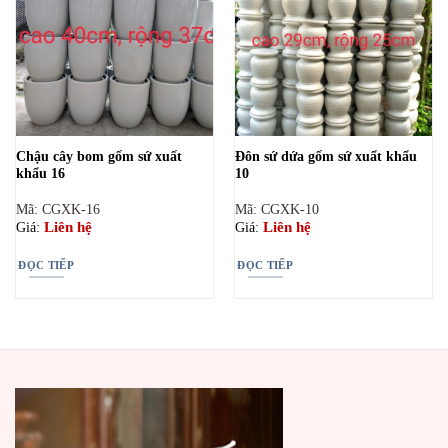
Chậu cây bom gốm sứ xuất
Đôn sứ dứa gốm sứ xuẩt khẩu
khẩu 16
10
Mã: CGXK-16
Mã: CGXK-10
Liên hệ
Liên hệ
Giá:
Giá:
ĐỌC TIẾP
ĐỌC TIẾP