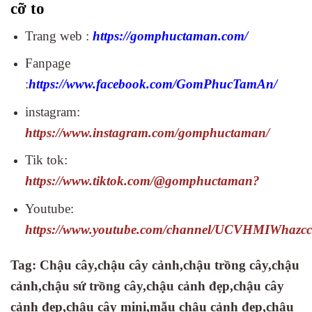
cỡ to
Trang web :
https://gomphuctaman.com/
Fanpage
:
https://www.facebook.com/GomPhucTamAn/
instagram:
https://www.instagram.com/gomphuctaman/
Tik tok:
https://www.tiktok.com/@gomphuctaman?
Youtube:
https://www.youtube.com/channel/UCVHMIWhaz
Tag:
Chậu cây,
chậu cây cảnh
,chậu trồng cây
,chậu
cảnh
,chậu sứ trồng cây
,chậu cảnh đẹp
,chậu cây
cảnh đẹp
,chậu cây mini
,mẫu chậu cảnh đẹp
,chậu