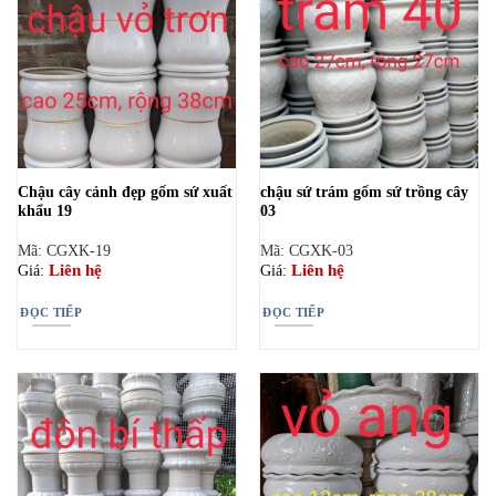
Chậu cây cảnh đẹp gốm sứ xuất
chậu sứ trám gốm sứ trồng cây
khẩu 19
03
Mã: CGXK-19
Mã: CGXK-03
Liên hệ
Liên hệ
Giá:
Giá:
ĐỌC TIẾP
ĐỌC TIẾP