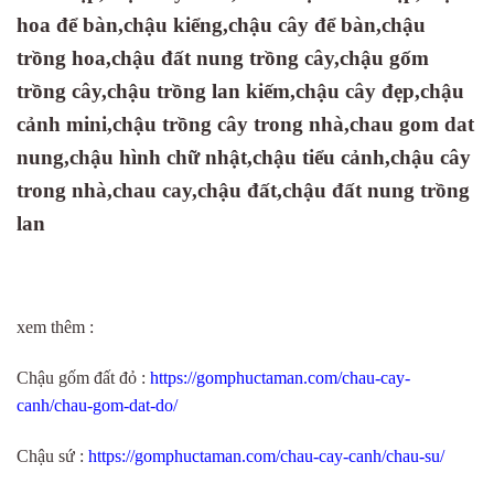
hoa để bàn
,chậu kiểng
,chậu cây để bàn
,chậu
trồng hoa
,chậu đất nung trồng cây
,chậu gốm
trồng cây
,chậu trồng lan kiếm
,chậu cây đẹp
,chậu
cảnh mini
,chậu trồng cây trong nhà
,chau gom dat
nung
,chậu hình chữ nhật
,chậu tiểu cảnh
,chậu cây
trong nhà
,chau cay
,chậu đất
,chậu đất nung trồng
lan
xem thêm :
Chậu gốm đất đỏ :
https://gomphuctaman.com/chau-cay-
canh/chau-gom-dat-do/
Chậu sứ :
https://gomphuctaman.com/chau-cay-canh/chau-su/