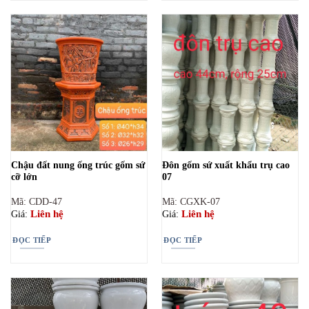
Chậu đất nung ống trúc gốm sứ
Đôn gốm sứ xuất khẩu trụ cao
cỡ lớn
07
Mã: CDD-47
Mã: CGXK-07
Liên hệ
Liên hệ
Giá:
Giá:
ĐỌC TIẾP
ĐỌC TIẾP