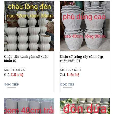
Chậu tiểu cảnh gốm sứ xuất
Chậu sứ trồng cây cảnh đẹp
khẩu 02
xuất khẩu 01
Mã: CGXK-02
Mã: CGXK-01
Liên hệ
Liên hệ
Giá:
Giá:
ĐỌC TIẾP
ĐỌC TIẾP