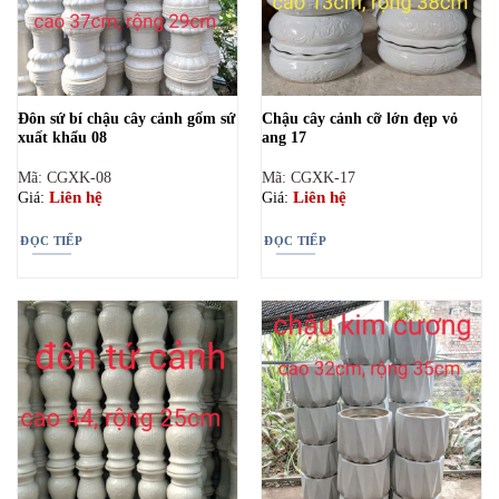
Đôn sứ bí chậu cây cảnh gốm sứ
Chậu cây cảnh cỡ lớn đẹp vỏ
xuất khẩu 08
ang 17
Mã: CGXK-08
Mã: CGXK-17
Liên hệ
Liên hệ
Giá:
Giá:
ĐỌC TIẾP
ĐỌC TIẾP