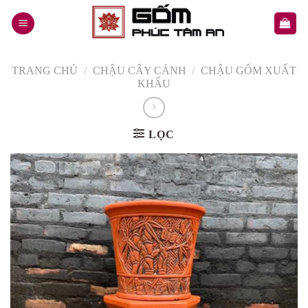
Skip
to
content
TRANG CHỦ
/
CHẬU CÂY CẢNH
/
CHẬU GỐM XUẤT
KHẨU
LỌC