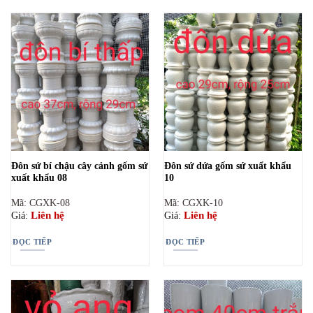
Đôn sứ bí chậu cây cảnh gốm sứ
Đôn sứ dứa gốm sứ xuẩt khẩu
xuất khẩu 08
10
Mã: CGXK-08
Mã: CGXK-10
Liên hệ
Liên hệ
Giá:
Giá:
ĐỌC TIẾP
ĐỌC TIẾP