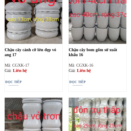
Chậu cây cảnh cỡ lớn đẹp vỏ
Chậu cây bom gốm sứ xuất
ang 17
khẩu 16
Mã: CGXK-17
Mã: CGXK-16
Liên hệ
Liên hệ
Giá:
Giá:
ĐỌC TIẾP
ĐỌC TIẾP