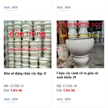
ĐỌC TIẾP
ĐỌC TIẾP
Chậu cây cảnh cỡ to gốm sứ
Đôn sứ đựng chậu cây đẹp 11
xuẩt khẩu 18
Mã: CGXK-11
Mã: CGXK-18
Liên hệ
Liên hệ
Giá:
Giá:
ĐỌC TIẾP
ĐỌC TIẾP