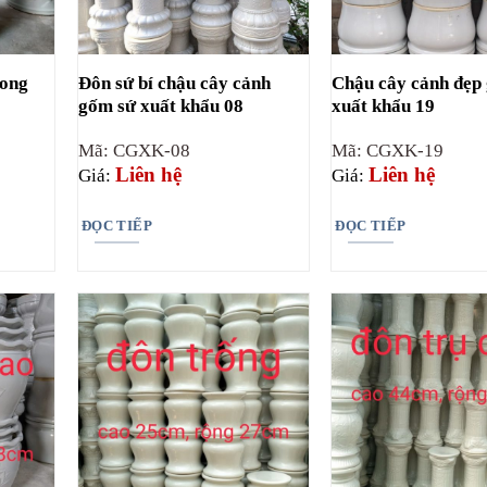
 ong
Đôn sứ bí chậu cây cảnh
Chậu cây cảnh đẹp
gốm sứ xuất khẩu 08
xuất khẩu 19
Mã: CGXK-08
Mã: CGXK-19
Liên hệ
Liên hệ
Giá:
Giá:
ĐỌC TIẾP
ĐỌC TIẾP