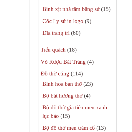
phẩm
sản
15
Bình xịt nhà tắm bằng sứ
15
phẩm
sản
9
Cốc Ly sứ in logo
9
phẩm
sản
60
Đĩa trang trí
60
phẩm
sản
18
phẩm
Tiểu quách
18
sản
4
Vò Rượu Bát Tràng
4
phẩm
sản
114
Đồ thờ cúng
114
phẩm
sản
23
Bình hoa ban thờ
23
phẩm
sản
4
Bộ bát hương thờ
4
phẩm
sản
Bộ đồ thờ gia tiên men xanh
phẩm
15
lục bảo
15
sản
13
Bộ đồ thờ men tràm cổ
13