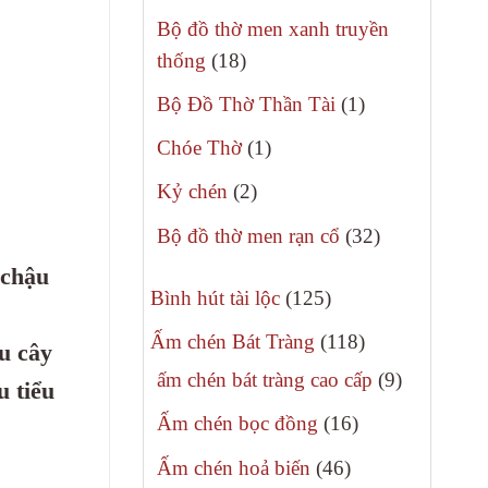
phẩm
sản
Bộ đồ thờ men xanh truyền
phẩm
18
thống
18
sản
1
Bộ Đồ Thờ Thần Tài
1
phẩm
sản
1
Chóe Thờ
1
phẩm
sản
2
Kỷ chén
2
phẩm
sản
32
Bộ đồ thờ men rạn cổ
32
phẩm
sản
,chậu
125
phẩm
Bình hút tài lộc
125
sản
118
Ấm chén Bát Tràng
118
u cây
phẩm
sản
9
ấm chén bát tràng cao cấp
9
u tiểu
phẩm
sản
16
Ấm chén bọc đồng
16
phẩm
sản
46
Ấm chén hoả biến
46
phẩm