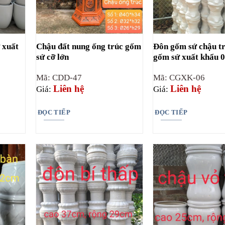
 xuất
Chậu đất nung ống trúc gốm
Đôn gốm sứ chậu t
sứ cỡ lớn
gốm sứ xuất khẩu 
Mã: CDD-47
Mã: CGXK-06
Liên hệ
Liên hệ
Giá:
Giá:
ĐỌC TIẾP
ĐỌC TIẾP