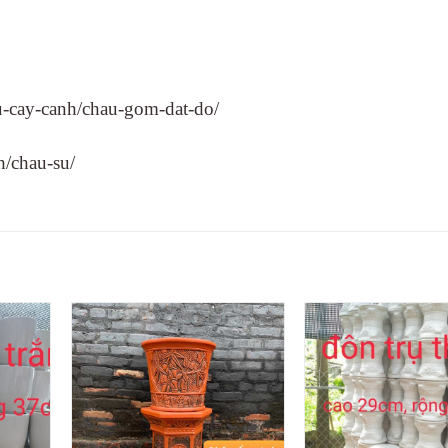
-cay-canh/chau-gom-dat-do/
h/chau-su/