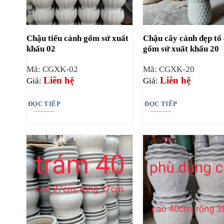
Chậu tiểu cảnh gốm sứ xuất
Chậu cây cảnh đẹp tổ
khẩu 02
gốm sứ xuẩt khẩu 20
Mã: CGXK-02
Mã: CGXK-20
Liên hệ
Liên hệ
Giá:
Giá:
ĐỌC TIẾP
ĐỌC TIẾP