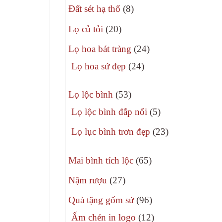
8
phẩm
Đất sét hạ thổ
8
sản
20
Lọ củ tỏi
20
phẩm
sản
24
Lọ hoa bát tràng
24
phẩm
sản
24
Lọ hoa sứ đẹp
24
phẩm
sản
53
phẩm
Lọ lộc bình
53
sản
5
Lọ lộc bình đắp nổi
5
phẩm
sản
23
Lọ lục bình trơn đẹp
23
phẩm
sản
65
phẩm
Mai bình tích lộc
65
sản
27
Nậm rượu
27
phẩm
sản
96
Quà tặng gốm sứ
96
phẩm
sản
12
Ấm chén in logo
12