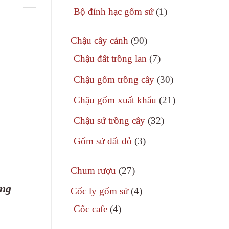
phẩm
sản
1
Bộ đỉnh hạc gốm sứ
1
phẩm
sản
90
phẩm
Chậu cây cảnh
90
sản
7
Chậu đất trồng lan
7
phẩm
sản
30
Chậu gốm trồng cây
30
phẩm
sản
21
Chậu gốm xuất khẩu
21
phẩm
sản
32
Chậu sứ trồng cây
32
phẩm
sản
3
Gốm sứ đất đỏ
3
phẩm
sản
27
phẩm
Chum rượu
27
sản
ong
4
Cốc ly gốm sứ
4
phẩm
sản
4
Cốc cafe
4
phẩm
sản