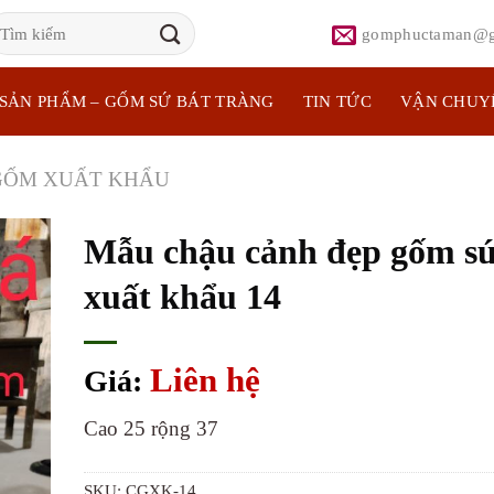
ìm
gomphuctaman@g
iếm:
SẢN PHẨM – GỐM SỨ BÁT TRÀNG
TIN TỨC
VẬN CHUY
GỐM XUẤT KHẨU
Mẫu chậu cảnh đẹp gốm s
xuất khẩu 14
Liên hệ
Giá:
Cao 25 rộng 37
SKU:
CGXK-14