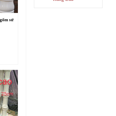
 gốm sứ