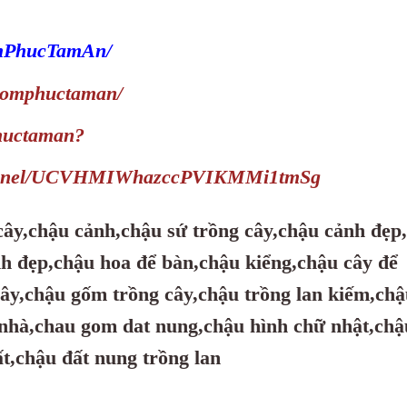
omPhucTamAn/
/gomphuctaman/
huctaman?
channel/UCVHMIWhazccPVIKMMi1tmSg
cây
,chậu cảnh
,chậu sứ trồng cây
,chậu cảnh đẹp
nh đẹp
,chậu hoa để bàn
,chậu kiểng
,chậu cây để
cây
,chậu gốm trồng cây
,chậu trồng lan kiếm
,chậ
 nhà
,chau gom dat nung
,chậu hình chữ nhật
,chậ
ất
,chậu đất nung trồng lan