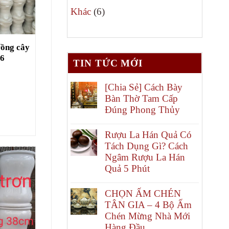
6
phẩm
Khác
6
sản
phẩm
rồng cây
06
TIN TỨC MỚI
[Chia Sẻ] Cách Bày
Bàn Thờ Tam Cấp
Đúng Phong Thủy
Rượu La Hán Quả Có
Tách Dụng Gì? Cách
Ngâm Rượu La Hán
Quả 5 Phút
CHỌN ẤM CHÉN
TÂN GIA – 4 Bộ Ấm
Chén Mừng Nhà Mới
Hàng Đầu