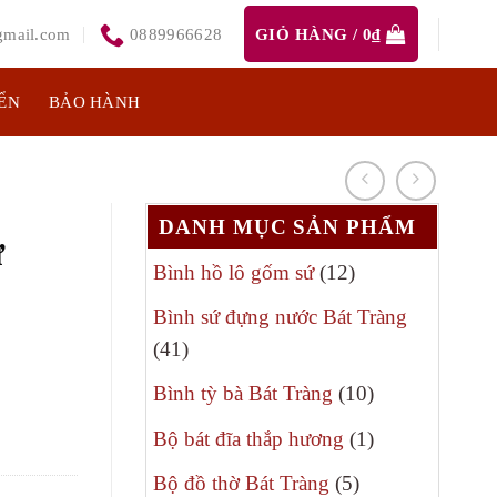
mail.com
0889966628
GIỎ HÀNG /
0
₫
ỂN
BẢO HÀNH
DANH MỤC SẢN PHẨM
ứ
12
Bình hồ lô gốm sứ
12
sản
Bình sứ đựng nước Bát Tràng
phẩm
41
41
sản
10
Bình tỳ bà Bát Tràng
10
phẩm
sản
1
Bộ bát đĩa thắp hương
1
phẩm
sản
5
Bộ đồ thờ Bát Tràng
5