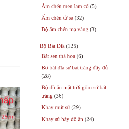
sản
5
Ấm chén men lam cổ
5
phẩm
sản
32
Ấm chén tử sa
32
phẩm
sản
3
Bộ ấm chén mạ vàng
3
phẩm
sản
125
phẩm
Bộ Bát Đĩa
125
sản
6
Bát sen thả hoa
6
phẩm
sản
Bộ bát đĩa sứ bát tràng đầy đủ
phẩm
28
28
sản
Bộ đồ ăn mặt trời gốm sứ bát
phẩm
36
tràng
36
sản
29
Khay mứt sứ
29
phẩm
sản
24
Khay sứ bày đồ ăn
24
phẩm
sản