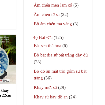
sản
5
Ấm chén men lam cổ
5
phẩm
sản
32
Ấm chén tử sa
32
phẩm
sản
3
Bộ ấm chén mạ vàng
3
phẩm
sản
125
phẩm
Bộ Bát Đĩa
125
sản
6
Bát sen thả hoa
6
phẩm
sản
Bộ bát đĩa sứ bát tràng đầy đủ
phẩm
28
28
sản
Bộ đồ ăn mặt trời gốm sứ bát
phẩm
36
tràng
36
sản
29
Khay mứt sứ
29
n thủy
phẩm
sản
nh 22cm
24
Khay sứ bày đồ ăn
24
phẩm
sản