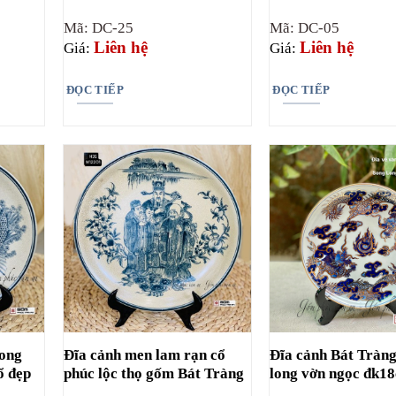
Mã: DC-25
Mã: DC-05
Liên hệ
Liên hệ
Giá:
Giá:
ĐỌC TIẾP
ĐỌC TIẾP
song
Đĩa cảnh men lam rạn cổ
Đĩa cảnh Bát Tràng
ổ đẹp
phúc lộc thọ gốm Bát Tràng
long vờn ngọc đk1