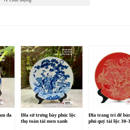
tam đa
Đĩa sứ trưng bày phúc lộc
Đĩa trang trí để bà
g
thọ toàn tài men xanh
phú quý tài lộc 30