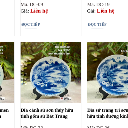
Mã: DC-09
Mã: DC-19
Liên hệ
Liên hệ
Giá:
Giá:
ĐỌC TIẾP
ĐỌC TIẾP
c men
Đĩa cảnh sứ sơn thủy hữu
Đĩa sứ trang trí sơ
m
tình gốm sứ Bát Tràng
hữu tình đường kí
Mã: DC-33
Mã: DC-36