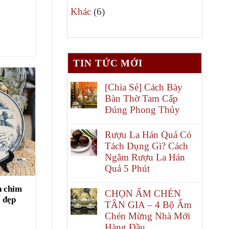
6
phẩm
Khác
6
sản
phẩm
TIN TỨC MỚI
[Chia Sẻ] Cách Bày
Bàn Thờ Tam Cấp
Đúng Phong Thủy
Rượu La Hán Quả Có
Tách Dụng Gì? Cách
Ngâm Rượu La Hán
Quả 5 Phút
n chim
CHỌN ẤM CHÉN
 đẹp
TÂN GIA – 4 Bộ Ấm
Chén Mừng Nhà Mới
Hàng Đầu