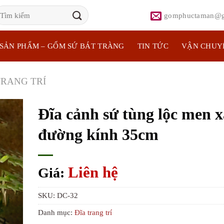
ìm
gomphuctaman@g
iếm:
SẢN PHẨM – GỐM SỨ BÁT TRÀNG
TIN TỨC
VẬN CHUY
TRANG TRÍ
Đĩa cảnh sứ tùng lộc men 
đường kính 35cm
Liên hệ
Giá:
SKU:
DC-32
Danh mục:
Đĩa trang trí