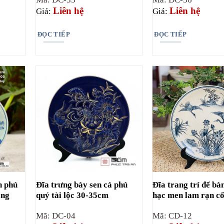
Liên hệ
Liên hệ
Giá:
Giá:
ĐỌC TIẾP
ĐỌC TIẾP
n phú
Đĩa trưng bày sen cá phú
Đĩa trang trí để bà
àng
quý tài lộc 30-35cm
hạc men lam rạn cổ
Mã: DC-04
Mã: CD-12