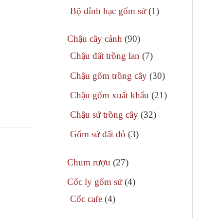
phẩm
sản
1
Bộ đỉnh hạc gốm sứ
1
phẩm
sản
90
phẩm
Chậu cây cảnh
90
sản
7
Chậu đất trồng lan
7
phẩm
sản
30
Chậu gốm trồng cây
30
phẩm
sản
21
Chậu gốm xuất khẩu
21
phẩm
sản
32
Chậu sứ trồng cây
32
phẩm
sản
3
Gốm sứ đất đỏ
3
phẩm
sản
27
phẩm
Chum rượu
27
sản
4
Cốc ly gốm sứ
4
phẩm
sản
4
Cốc cafe
4
phẩm
sản