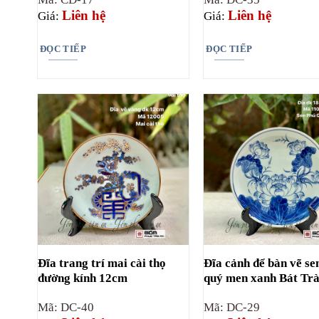
Liên hệ
Liên hệ
Giá:
Giá:
ĐỌC TIẾP
ĐỌC TIẾP
Đĩa trang trí mai cài thọ
Đĩa cảnh để bàn vẽ se
đường kính 12cm
quý men xanh Bát Tr
Mã: DC-40
Mã: DC-29