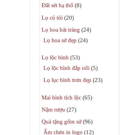
8
phẩm
Đất sét hạ thổ
8
sản
20
Lọ củ tỏi
20
phẩm
sản
24
Lọ hoa bát tràng
24
phẩm
sản
24
Lọ hoa sứ đẹp
24
phẩm
sản
53
phẩm
Lọ lộc bình
53
sản
5
Lọ lộc bình đắp nổi
5
phẩm
sản
23
Lọ lục bình trơn đẹp
23
phẩm
sản
65
phẩm
Mai bình tích lộc
65
sản
27
Nậm rượu
27
phẩm
sản
96
Quà tặng gốm sứ
96
phẩm
sản
12
Ấm chén in logo
12