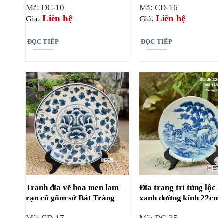
Mã: DC-10
Mã: CD-16
Liên hệ
Liên hệ
Giá:
Giá:
ĐỌC TIẾP
ĐỌC TIẾP
Tranh đĩa vẽ hoa men lam
Đĩa trang trí tùng lộ
rạn cổ gốm sứ Bát Tràng
xanh đường kính 22c
Mã: CD-17
Mã: DC-35