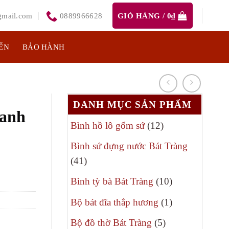
mail.com
0889966628
GIỎ HÀNG /
0
₫
ỂN
BẢO HÀNH
DANH MỤC SẢN PHẨM
xanh
12
Bình hồ lô gốm sứ
12
sản
Bình sứ đựng nước Bát Tràng
phẩm
41
41
sản
10
Bình tỳ bà Bát Tràng
10
phẩm
sản
1
Bộ bát đĩa thắp hương
1
phẩm
sản
5
Bộ đồ thờ Bát Tràng
5