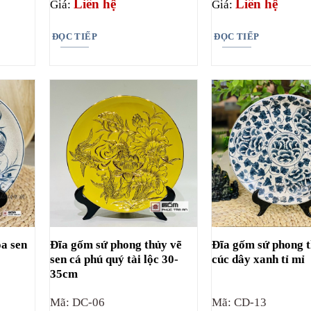
Liên hệ
Liên hệ
Giá:
Giá:
ĐỌC TIẾP
ĐỌC TIẾP
oa sen
Đĩa gốm sứ phong thủy vẽ
Đĩa gốm sứ phong 
sen cá phú quý tài lộc 30-
cúc dây xanh tỉ mỉ
35cm
Mã: DC-06
Mã: CD-13