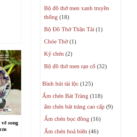
phẩm
sản
Bộ đồ thờ men xanh truyền
phẩm
18
thống
18
sản
1
Bộ Đồ Thờ Thần Tài
1
phẩm
sản
1
Chóe Thờ
1
phẩm
sản
2
Kỷ chén
2
phẩm
sản
32
Bộ đồ thờ men rạn cổ
32
phẩm
sản
125
phẩm
Bình hút tài lộc
125
sản
118
Ấm chén Bát Tràng
118
phẩm
sản
9
ấm chén bát tràng cao cấp
9
phẩm
sản
16
Ấm chén bọc đồng
16
 vẽ song
phẩm
sản
8cm
46
Ấm chén hoả biến
46
phẩm