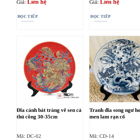
Liên hệ
Liên hệ
Giá:
Giá:
ĐỌC TIẾP
ĐỌC TIẾP
Đĩa cảnh bát tràng vẽ sen cá
Tranh đĩa song ngư h
thủ công 30-35cm
men lam rạn cổ
Mã: DC-02
Mã: CD-14