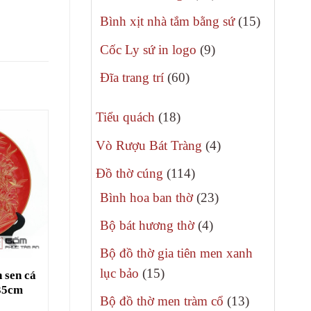
phẩm
sản
15
Bình xịt nhà tắm bằng sứ
15
phẩm
sản
9
Cốc Ly sứ in logo
9
phẩm
sản
60
Đĩa trang trí
60
phẩm
sản
18
phẩm
Tiểu quách
18
sản
4
Vò Rượu Bát Tràng
4
phẩm
sản
114
Đồ thờ cúng
114
phẩm
sản
23
Bình hoa ban thờ
23
phẩm
sản
4
Bộ bát hương thờ
4
phẩm
sản
Bộ đồ thờ gia tiên men xanh
phẩm
15
lục bảo
15
n sen cá
-35cm
sản
13
Bộ đồ thờ men tràm cổ
13