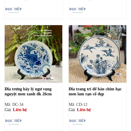
ĐỌC TIẾP
ĐỌC TIẾP
Đĩa trưng bày lý ngư vọng
Đĩa trang trí để bàn chim hạc
nguyệt men xanh đk 26cm
men lam rạn cổ đẹp
Mã: DC-34
Mã: CD-12
Liên hệ
Liên hệ
Giá:
Giá:
ĐỌC TIẾP
ĐỌC TIẾP