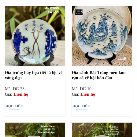
Đĩa trưng bày họa tiết lá lộc vẽ
Đĩa cảnh Bát Tràng men lam
vàng đẹp
rạn cổ vẽ hội bàn đào
Mã: DC-23
Mã: DC-10
Liên hệ
Liên hệ
Giá:
Giá:
ĐỌC TIẾP
ĐỌC TIẾP