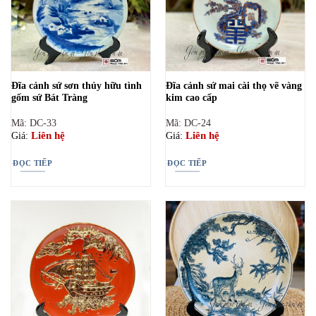
Đĩa cảnh sứ sơn thủy hữu tình
Đĩa cảnh sứ mai cài thọ vẽ vàng
gốm sứ Bát Tràng
kim cao cấp
Mã: DC-33
Mã: DC-24
Liên hệ
Liên hệ
Giá:
Giá:
ĐỌC TIẾP
ĐỌC TIẾP