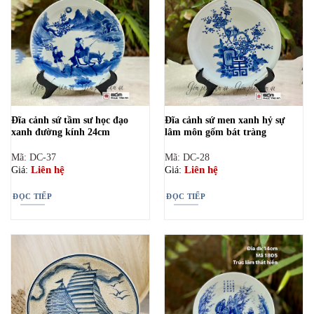
Đĩa cảnh sứ tầm sư học đạo
Đĩa cảnh sứ men xanh hỷ sự
xanh đường kính 24cm
lâm môn gốm bát tràng
Mã: DC-37
Mã: DC-28
Liên hệ
Liên hệ
Giá:
Giá:
ĐỌC TIẾP
ĐỌC TIẾP