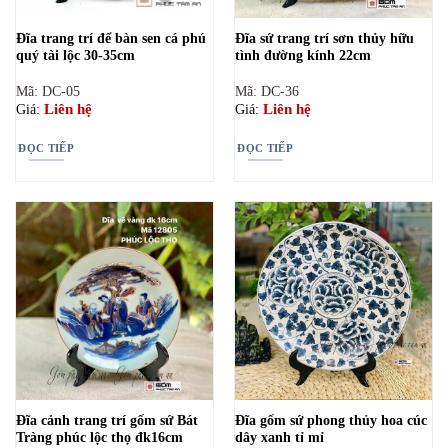
Đĩa trang trí để bàn sen cá phú
Đĩa sứ trang trí sơn thủy hữu
quý tài lộc 30-35cm
tình đường kính 22cm
Mã: DC-05
Mã: DC-36
Liên hệ
Liên hệ
Giá:
Giá:
ĐỌC TIẾP
ĐỌC TIẾP
Đĩa cảnh trang trí gốm sứ Bát
Đĩa gốm sứ phong thủy hoa cúc
Tràng phúc lộc thọ đk16cm
dây xanh tỉ mỉ