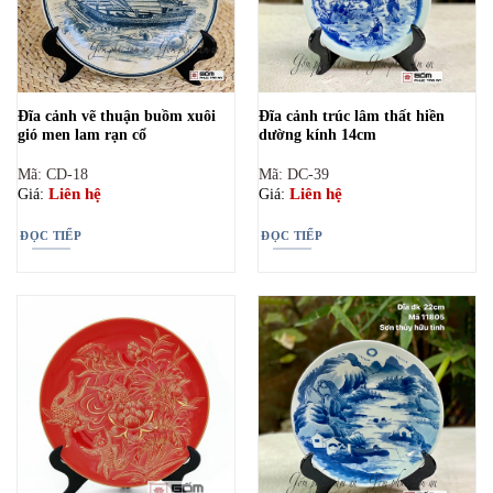
Đĩa cảnh vẽ thuận buồm xuôi
Đĩa cảnh trúc lâm thất hiền
gió men lam rạn cổ
dường kính 14cm
Mã: CD-18
Mã: DC-39
Liên hệ
Liên hệ
Giá:
Giá:
ĐỌC TIẾP
ĐỌC TIẾP