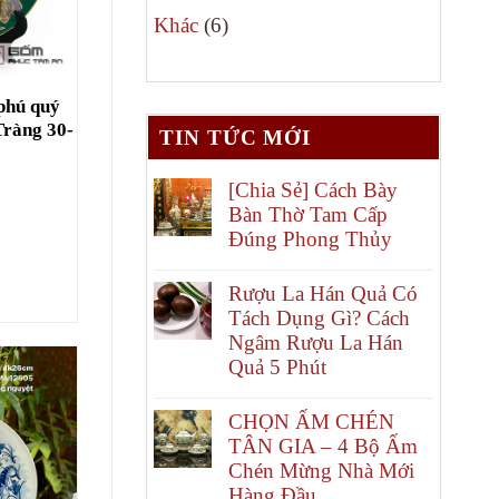
6
phẩm
Khác
6
sản
phẩm
 phú quý
Tràng 30-
TIN TỨC MỚI
[Chia Sẻ] Cách Bày
Bàn Thờ Tam Cấp
Đúng Phong Thủy
Rượu La Hán Quả Có
Tách Dụng Gì? Cách
Ngâm Rượu La Hán
Quả 5 Phút
CHỌN ẤM CHÉN
TÂN GIA – 4 Bộ Ấm
Chén Mừng Nhà Mới
Hàng Đầu