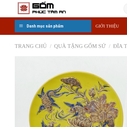
Skip
T
to
k
content
Danh mục sản phẩm
GIỚI THIỆU
TRANG CHỦ
/
QUÀ TẶNG GỐM SỨ
/
ĐĨA 