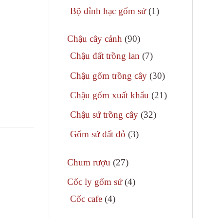
phẩm
sản
1
Bộ đỉnh hạc gốm sứ
1
phẩm
sản
90
phẩm
Chậu cây cảnh
90
sản
7
Chậu đất trồng lan
7
phẩm
sản
30
Chậu gốm trồng cây
30
phẩm
sản
21
Chậu gốm xuất khẩu
21
phẩm
sản
32
Chậu sứ trồng cây
32
phẩm
sản
3
Gốm sứ đất đỏ
3
phẩm
sản
27
phẩm
Chum rượu
27
sản
4
Cốc ly gốm sứ
4
phẩm
sản
4
Cốc cafe
4
phẩm
sản