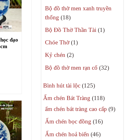
phẩm
sản
Bộ đồ thờ men xanh truyền
phẩm
18
thống
18
sản
1
Bộ Đồ Thờ Thần Tài
1
phẩm
sản
 học đạo
1
Chóe Thờ
1
4cm
phẩm
sản
2
Kỷ chén
2
phẩm
sản
32
Bộ đồ thờ men rạn cổ
32
phẩm
sản
125
phẩm
Bình hút tài lộc
125
sản
118
Ấm chén Bát Tràng
118
phẩm
sản
9
ấm chén bát tràng cao cấp
9
phẩm
sản
16
Ấm chén bọc đồng
16
phẩm
sản
46
Ấm chén hoả biến
46
phẩm