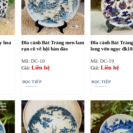
y hoa
Đĩa cảnh Bát Tràng men lam
Đĩa cảnh Bát Tràng
rạn cổ vẽ hội bàn đào
long vờn ngọc đk1
Mã: DC-10
Mã: DC-19
Liên hệ
Liên hệ
Giá:
Giá:
ĐỌC TIẾP
ĐỌC TIẾP