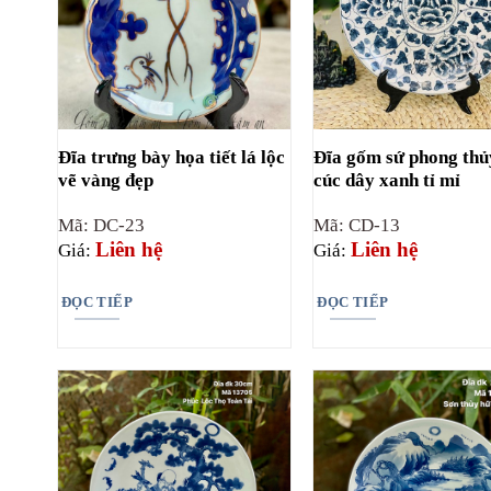
Đĩa trưng bày họa tiết lá lộc
Đĩa gốm sứ phong thủ
vẽ vàng đẹp
cúc dây xanh tỉ mỉ
Mã: DC-23
Mã: CD-13
Liên hệ
Liên hệ
Giá:
Giá:
ĐỌC TIẾP
ĐỌC TIẾP