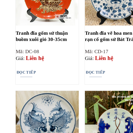
Tranh đĩa gốm sứ thuận
Tranh đĩa vẽ hoa men
buồm xuôi gió 30-35cm
rạn cổ gốm sứ Bát Tr
Mã: DC-08
Mã: CD-17
Liên hệ
Liên hệ
Giá:
Giá:
ĐỌC TIẾP
ĐỌC TIẾP