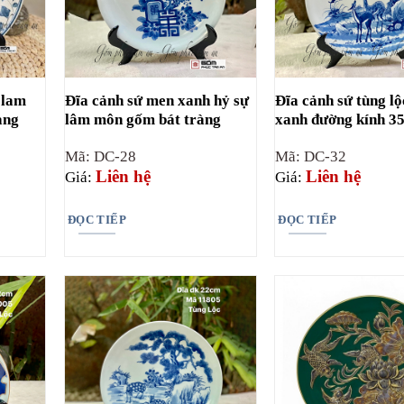
 lam
Đĩa cảnh sứ men xanh hỷ sự
Đĩa cảnh sứ tùng l
àng
lâm môn gốm bát tràng
xanh đường kính 3
Mã: DC-28
Mã: DC-32
Liên hệ
Liên hệ
Giá:
Giá:
ĐỌC TIẾP
ĐỌC TIẾP