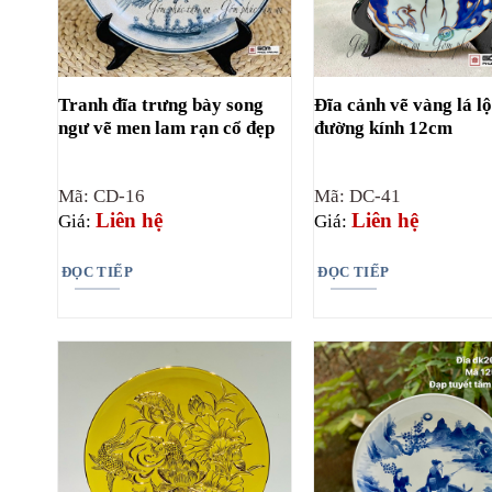
Tranh đĩa trưng bày song
Đĩa cảnh vẽ vàng lá l
ngư vẽ men lam rạn cổ đẹp
đường kính 12cm
Mã: CD-16
Mã: DC-41
Liên hệ
Liên hệ
Giá:
Giá:
ĐỌC TIẾP
ĐỌC TIẾP