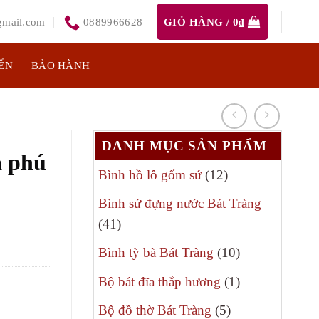
mail.com
0889966628
GIỎ HÀNG /
0
₫
ỂN
BẢO HÀNH
DANH MỤC SẢN PHẨM
á phú
12
Bình hồ lô gốm sứ
12
sản
Bình sứ đựng nước Bát Tràng
phẩm
41
41
sản
10
Bình tỳ bà Bát Tràng
10
phẩm
sản
1
Bộ bát đĩa thắp hương
1
phẩm
sản
5
Bộ đồ thờ Bát Tràng
5