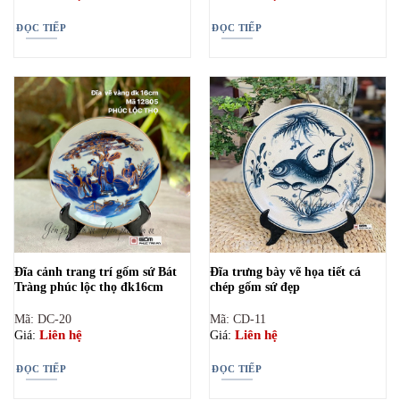
ĐỌC TIẾP
ĐỌC TIẾP
Đĩa cảnh trang trí gốm sứ Bát
Đĩa trưng bày vẽ họa tiết cá
Tràng phúc lộc thọ đk16cm
chép gốm sứ đẹp
Mã: DC-20
Mã: CD-11
Liên hệ
Liên hệ
Giá:
Giá:
ĐỌC TIẾP
ĐỌC TIẾP