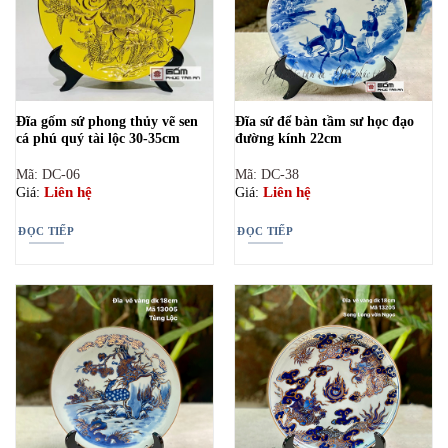
Đĩa gốm sứ phong thủy vẽ sen
Đĩa sứ để bàn tầm sư học đạo
cá phú quý tài lộc 30-35cm
đường kính 22cm
Mã: DC-06
Mã: DC-38
Liên hệ
Liên hệ
Giá:
Giá:
ĐỌC TIẾP
ĐỌC TIẾP