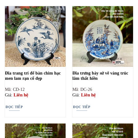
Đĩa trang trí để bàn chim hạc
Đĩa trưng bày sứ vẽ vàng trúc
men lam rạn cổ đẹp
lâm thất hiền
Mã: CD-12
Mã: DC-26
Liên hệ
Liên hệ
Giá:
Giá:
ĐỌC TIẾP
ĐỌC TIẾP