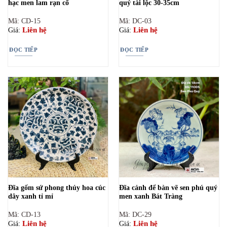
hạc men lam rạn cổ
quý tài lộc 30-35cm
Mã: CD-15
Mã: DC-03
Liên hệ
Liên hệ
Giá:
Giá:
ĐỌC TIẾP
ĐỌC TIẾP
Đĩa gốm sứ phong thủy hoa cúc
Đĩa cảnh để bàn vẽ sen phú quý
dây xanh tỉ mỉ
men xanh Bát Tràng
Mã: CD-13
Mã: DC-29
Liên hệ
Liên hệ
Giá:
Giá: