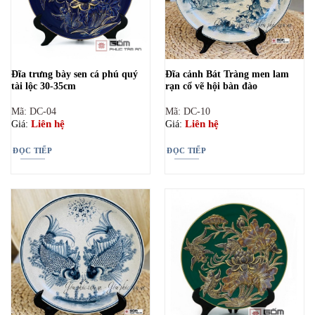
Đĩa trưng bày sen cá phú quý
Đĩa cảnh Bát Tràng men lam
tài lộc 30-35cm
rạn cổ vẽ hội bàn đào
Mã: DC-04
Mã: DC-10
Liên hệ
Liên hệ
Giá:
Giá:
ĐỌC TIẾP
ĐỌC TIẾP