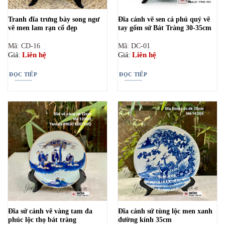
Tranh đĩa trưng bày song ngư
Đĩa cảnh vẽ sen cá phú quý vẽ
vẽ men lam rạn cổ đẹp
tay gốm sứ Bát Tràng 30-35cm
Mã: CD-16
Mã: DC-01
Liên hệ
Liên hệ
Giá:
Giá:
ĐỌC TIẾP
ĐỌC TIẾP
Đĩa sứ cảnh vẽ vàng tam đa
Đĩa cảnh sứ tùng lộc men xanh
phúc lộc thọ bát tràng
đường kính 35cm