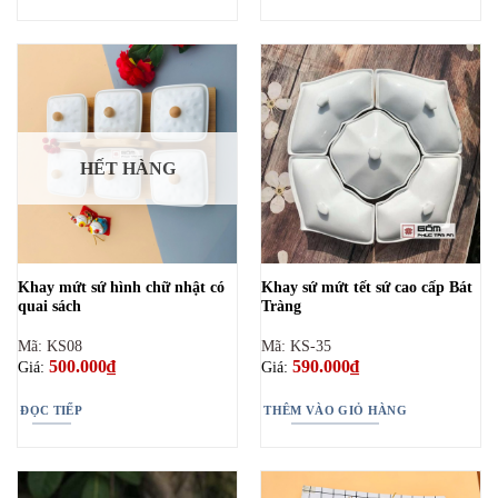
HẾT HÀNG
Khay mứt sứ hình chữ nhật có
Khay sứ mứt tết sứ cao cấp Bát
quai sách
Tràng
Mã: KS08
Mã: KS-35
500.000
₫
590.000
₫
Giá:
Giá:
ĐỌC TIẾP
THÊM VÀO GIỎ HÀNG