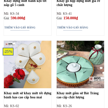
Khay đựng mứt bánh kẹo tết
Khay gỗ hộp đựng mứt giá rẻ
nắp gỗ 5 cánh
chất lượng
Mã: KS-34
Mã: KS-41
590.000
₫
150.000
₫
Giá:
Giá:
THÊM VÀO GIỎ HÀNG
THÊM VÀO GIỎ HÀNG
-25%
Khay mứt sứ khay mứt tết đựng
Khay mứt gốm sứ Bát Tràng
bánh kẹo cao cấp hoa mai
cao cấp chất lượng
Mã: KS-02
Mã: KS-26