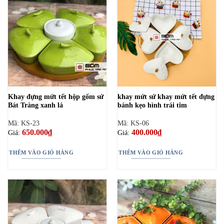
Khay đựng mứt tết hộp gốm sứ
khay mứt sứ khay mứt tết đựng
Bát Tràng xanh lá
bánh kẹo hình trái tim
Mã: KS-23
Mã: KS-06
650.000
₫
400.000
₫
Giá:
Giá:
THÊM VÀO GIỎ HÀNG
THÊM VÀO GIỎ HÀNG