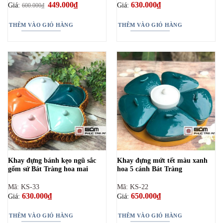
Giá
449.000
₫
Giá
630.000
₫
Giá:
Giá:
600.000
₫
gốc
hiện
là:
tại
600.000₫.
là:
THÊM VÀO GIỎ HÀNG
THÊM VÀO GIỎ HÀNG
449.000₫.
Khay đựng bánh kẹo ngũ sắc
Khay đựng mứt tết màu xanh
gốm sứ Bát Tràng hoa mai
hoa 5 cánh Bát Tràng
Mã: KS-33
Mã: KS-22
630.000
₫
650.000
₫
Giá:
Giá:
THÊM VÀO GIỎ HÀNG
THÊM VÀO GIỎ HÀNG