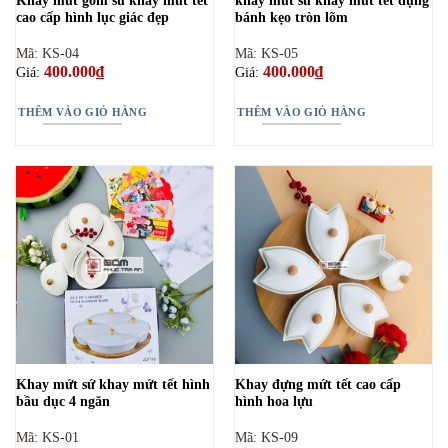
Khay mứt gốm sứ khay mứt tết
khay mứt sứ khay mứt tết đựng
cao cấp hình lục giác đẹp
bánh kẹo tròn lõm
Mã: KS-04
Mã: KS-05
400.000
₫
400.000
₫
Giá:
Giá:
THÊM VÀO GIỎ HÀNG
THÊM VÀO GIỎ HÀNG
Khay mứt sứ khay mứt tết hình
Khay đựng mứt tết cao cấp
bầu dục 4 ngăn
hình hoa lựu
Mã: KS-01
Mã: KS-09