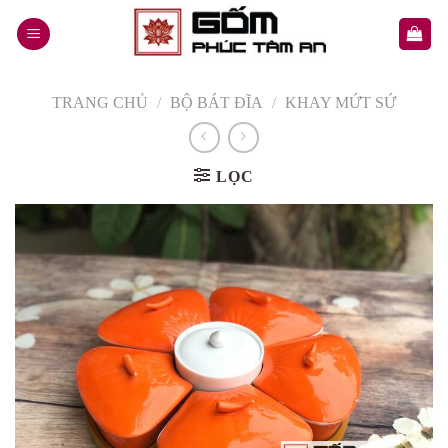
Skip
to
content
TRANG CHỦ
/
BỘ BÁT ĐĨA
/
KHAY MỨT SỨ
LỌC