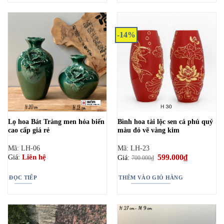
-14%
Lọ hoa Bát Tràng men hỏa biến
Bình hoa tài lộc sen cá phú quý
cao cấp giá rẻ
màu đỏ vẽ vàng kim
Mã: LH-06
Mã: LH-23
Giá
599.000
₫
Giá
Liên hệ
Giá:
Giá:
700.000
₫
gốc
hiện
là:
tại
700.000₫.
là:
ĐỌC TIẾP
THÊM VÀO GIỎ HÀNG
599.000₫.