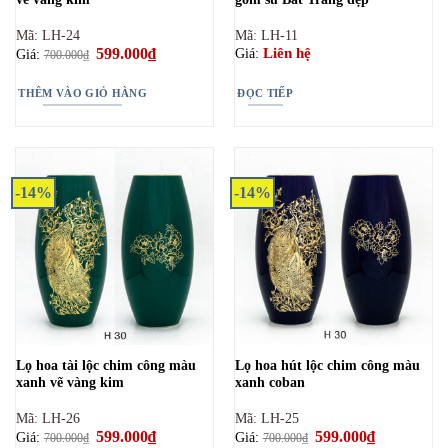
Mã: LH-24
Mã: LH-11
Giá
599.000
₫
Giá
Liên hệ
Giá:
Giá:
700.000
₫
gốc
hiện
là:
tại
700.000₫.
là:
THÊM VÀO GIỎ HÀNG
ĐỌC TIẾP
599.000₫.
-14%
-14%
Lọ hoa tài lộc chim công màu
Lọ hoa hút lộc chim công màu
xanh vẽ vàng kim
xanh coban
Mã: LH-26
Mã: LH-25
Giá
599.000
₫
Giá
Giá
599.000
₫
Giá
Giá:
Giá:
700.000
₫
700.000
₫
gốc
hiện
gốc
hiện