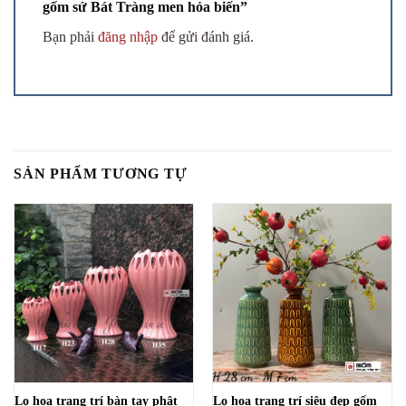
gốm sứ Bát Tràng men hỏa biến”
Bạn phải
đăng nhập
để gửi đánh giá.
SẢN PHẨM TƯƠNG TỰ
Lọ hoa trang trí bàn tay phật
Lọ hoa trang trí siêu đẹp gốm