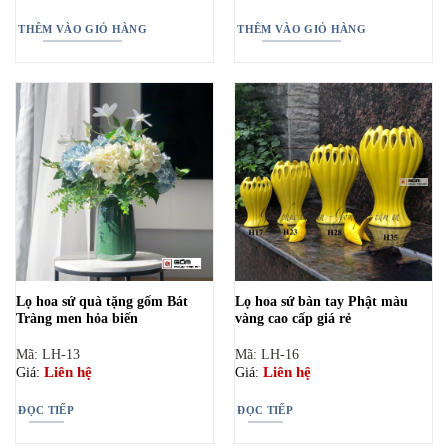
là:
tại
là:
tại
700.000₫.
là:
700.000₫.
là:
THÊM VÀO GIỎ HÀNG
THÊM VÀO GIỎ HÀNG
599.000₫.
599.000₫.
Lọ hoa sứ quà tặng gốm Bát
Lọ hoa sứ bàn tay Phật màu
Tràng men hỏa biến
vàng cao cấp giá rẻ
Mã: LH-13
Mã: LH-16
Liên hệ
Liên hệ
Giá:
Giá:
ĐỌC TIẾP
ĐỌC TIẾP