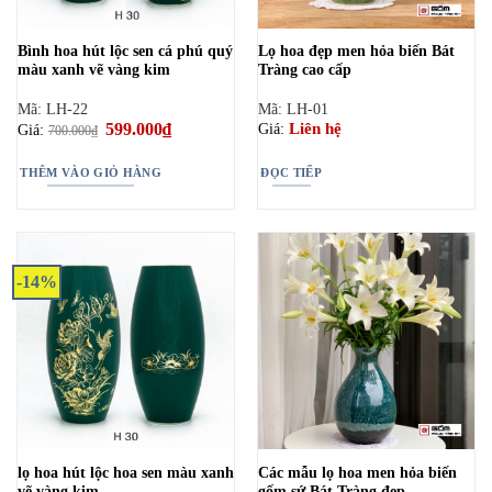
Bình hoa hút lộc sen cá phú quý
Lọ hoa đẹp men hỏa biến Bát
màu xanh vẽ vàng kim
Tràng cao cấp
Mã: LH-22
Mã: LH-01
Giá
599.000
₫
Giá
Liên hệ
Giá:
Giá:
700.000
₫
gốc
hiện
là:
tại
700.000₫.
là:
THÊM VÀO GIỎ HÀNG
ĐỌC TIẾP
599.000₫.
-14%
lọ hoa hút lộc hoa sen màu xanh
Các mẫu lọ hoa men hỏa biến
vẽ vàng kim
gốm sứ Bát Tràng đẹp