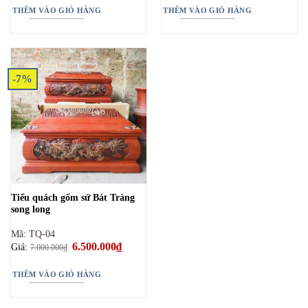
7.000.000₫.
là:
THÊM VÀO GIỎ HÀNG
THÊM VÀO GIỎ HÀNG
6.500.000₫.
-7%
Tiểu quách gốm sứ Bát Tràng
song long
Mã: TQ-04
Giá
6.500.000
₫
Giá
Giá:
7.000.000
₫
gốc
hiện
là:
tại
7.000.000₫.
là:
THÊM VÀO GIỎ HÀNG
6.500.000₫.