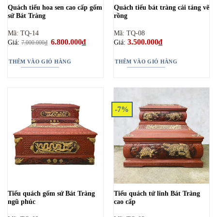
Quách tiểu hoa sen cao cấp gốm
Quách tiểu bát tràng cải táng vẽ
sứ Bát Tràng
rồng
Mã: TQ-14
Mã: TQ-08
Giá
6.800.000
₫
Giá
3.500.000
₫
Giá:
Giá:
7.000.000
₫
gốc
hiện
là:
tại
7.000.000₫.
là:
THÊM VÀO GIỎ HÀNG
THÊM VÀO GIỎ HÀNG
6.800.000₫.
-7%
Tiểu quách gốm sứ Bát Tràng
Tiểu quách tứ linh Bát Tràng
ngũ phúc
cao cấp