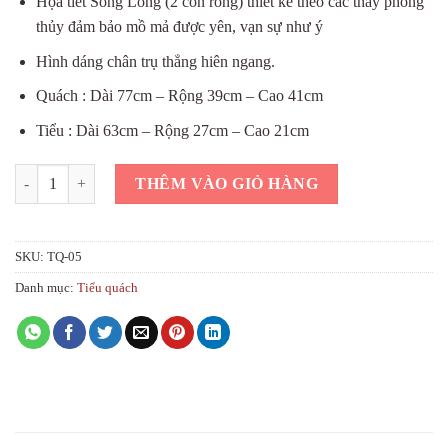
Họa tiết Song Long (2 con rồng) thiết kế theo các thầy phong
thủy đảm bảo mồ mả được yên, vạn sự như ý
Hình dáng chân trụ thẳng hiên ngang.
Quách : Dài 77cm – Rộng 39cm – Cao 41cm
Tiểu : Dài 63cm – Rộng 27cm – Cao 21cm
Quách tiểu tứ trụ gốm sứ Bát Tràng số lượng
THÊM VÀO GIỎ HÀNG
SKU:
TQ-05
Danh mục:
Tiểu quách