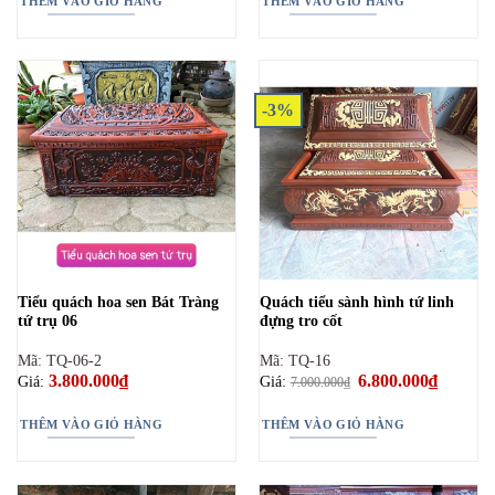
THÊM VÀO GIỎ HÀNG
THÊM VÀO GIỎ HÀNG
-3%
Tiểu quách hoa sen Bát Tràng
Quách tiểu sành hình tứ linh
tứ trụ 06
đựng tro cốt
Mã: TQ-06-2
Mã: TQ-16
3.800.000
₫
Giá
6.800.000
₫
Giá
Giá:
Giá:
7.000.000
₫
gốc
hiện
là:
tại
7.000.000₫.
là:
THÊM VÀO GIỎ HÀNG
THÊM VÀO GIỎ HÀNG
6.800.00