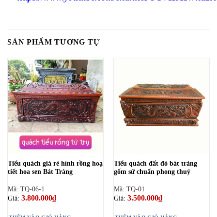
SẢN PHẨM TƯƠNG TỰ
Tiểu quách giá rẻ hình rồng hoạ
Tiểu quách đất đỏ bát tràng
tiết hoa sen Bát Tràng
gốm sứ chuẩn phong thuỷ
Mã: TQ-06-1
Mã: TQ-01
3.800.000
₫
3.500.000
₫
Giá:
Giá: