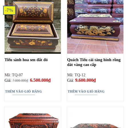
-7%
Quách Tiểu cái táng hình rồng
Tiểu sành hoa sen đất đỏ
dát vàng cao cấp
Mã: TQ-07
Mã: TQ-12
Giá
6.500.000
₫
Giá
9.600.000
₫
Giá:
Giá:
7.000.000
₫
gốc
hiện
là:
tại
7.000.000₫.
là:
THÊM VÀO GIỎ HÀNG
THÊM VÀO GIỎ HÀNG
6.500.000₫.