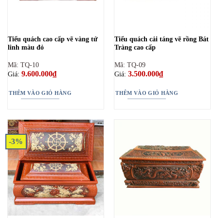
Tiểu quách cao cấp vẽ vàng tứ
Tiểu quách cải táng vẽ rồng Bát
linh màu đỏ
Tràng cao cấp
Mã: TQ-10
Mã: TQ-09
9.600.000
₫
3.500.000
₫
Giá:
Giá:
THÊM VÀO GIỎ HÀNG
THÊM VÀO GIỎ HÀNG
-3%