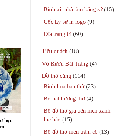
phẩm
sản
15
Bình xịt nhà tắm bằng sứ
15
phẩm
sản
9
Cốc Ly sứ in logo
9
phẩm
sản
60
Đĩa trang trí
60
phẩm
sản
18
phẩm
Tiểu quách
18
sản
4
Vò Rượu Bát Tràng
4
phẩm
sản
114
Đồ thờ cúng
114
phẩm
sản
23
Bình hoa ban thờ
23
phẩm
sản
4
Bộ bát hương thờ
4
phẩm
sản
Bộ đồ thờ gia tiên men xanh
phẩm
15
lục bảo
15
sư học
cm
sản
13
Bộ đồ thờ men tràm cổ
13