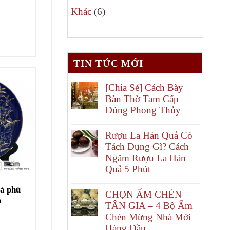
6
phẩm
Khác
6
sản
phẩm
TIN TỨC MỚI
[Chia Sẻ] Cách Bày
Bàn Thờ Tam Cấp
Đúng Phong Thủy
Rượu La Hán Quả Có
Tách Dụng Gì? Cách
Ngâm Rượu La Hán
Quả 5 Phút
cá phú
CHỌN ẤM CHÉN
m
TÂN GIA – 4 Bộ Ấm
Chén Mừng Nhà Mới
Hàng Đầu