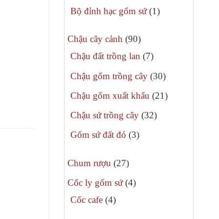
phẩm
sản
1
Bộ đỉnh hạc gốm sứ
1
phẩm
sản
90
phẩm
Chậu cây cảnh
90
sản
7
Chậu đất trồng lan
7
phẩm
sản
30
Chậu gốm trồng cây
30
phẩm
sản
21
Chậu gốm xuất khẩu
21
phẩm
sản
32
Chậu sứ trồng cây
32
phẩm
sản
3
Gốm sứ đất đỏ
3
phẩm
sản
27
phẩm
Chum rượu
27
sản
4
Cốc ly gốm sứ
4
phẩm
sản
4
Cốc cafe
4
phẩm
sản