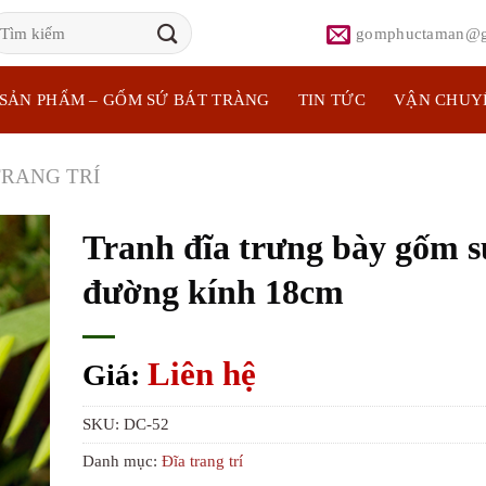
ìm
gomphuctaman@g
iếm:
SẢN PHẨM – GỐM SỨ BÁT TRÀNG
TIN TỨC
VẬN CHUY
TRANG TRÍ
Tranh đĩa trưng bày gốm s
đường kính 18cm
Liên hệ
Giá:
SKU:
DC-52
Danh mục:
Đĩa trang trí