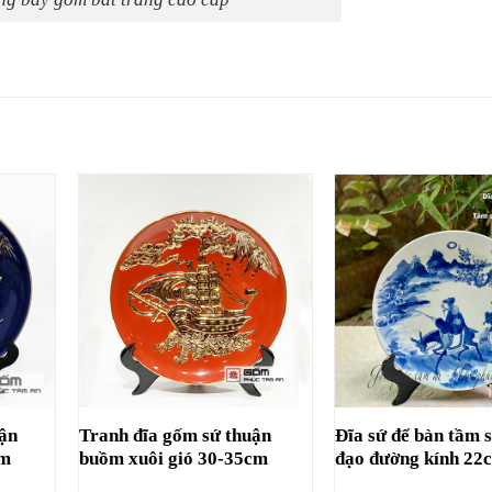
uận
Tranh đĩa gốm sứ thuận
Đĩa sứ để bàn tầm 
cm
buồm xuôi gió 30-35cm
đạo đường kính 22