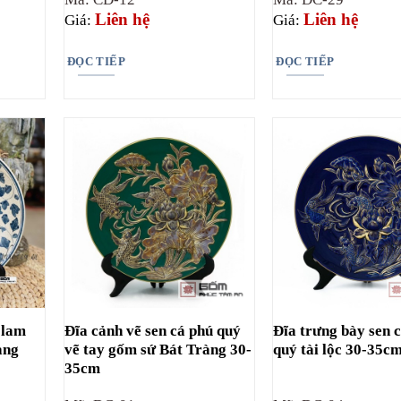
Liên hệ
Liên hệ
Giá:
Giá:
ĐỌC TIẾP
ĐỌC TIẾP
 lam
Đĩa cảnh vẽ sen cá phú quý
Đĩa trưng bày sen 
àng
vẽ tay gốm sứ Bát Tràng 30-
quý tài lộc 30-35c
35cm