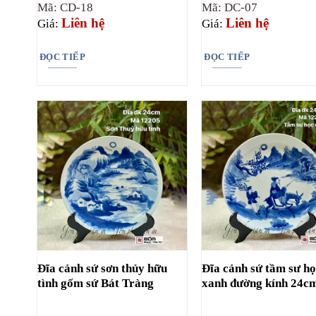
Mã: CD-18
Mã: DC-07
Liên hệ
Liên hệ
Giá:
Giá:
ĐỌC TIẾP
ĐỌC TIẾP
Đĩa cảnh sứ sơn thủy hữu
Đĩa cảnh sứ tầm sư h
tình gốm sứ Bát Tràng
xanh đường kính 24c