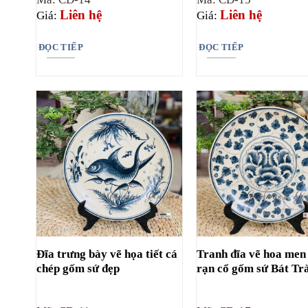
Liên hệ
Liên hệ
Giá:
Giá:
ĐỌC TIẾP
ĐỌC TIẾP
Đĩa trưng bày vẽ họa tiết cá
Tranh đĩa vẽ hoa men
chép gốm sứ đẹp
rạn cổ gốm sứ Bát Tr