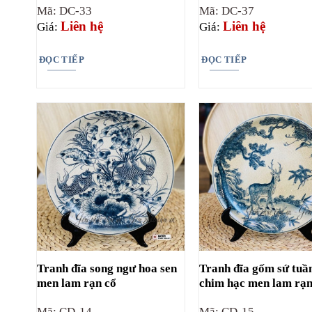
Mã: DC-33
Mã: DC-37
Liên hệ
Liên hệ
Giá:
Giá:
ĐỌC TIẾP
ĐỌC TIẾP
Tranh đĩa song ngư hoa sen
Tranh đĩa gốm sứ tuần
men lam rạn cổ
chim hạc men lam rạn
Mã: CD-14
Mã: CD-15