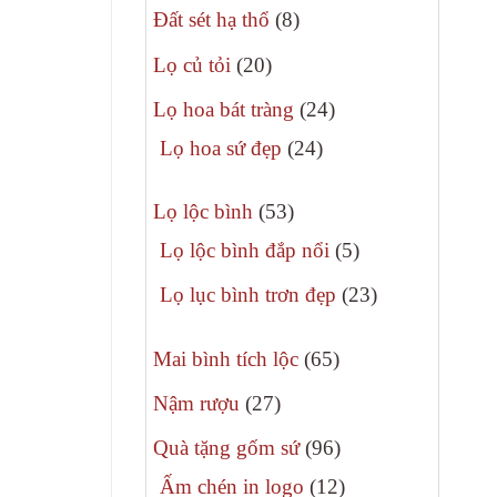
8
phẩm
Đất sét hạ thổ
8
sản
20
Lọ củ tỏi
20
phẩm
sản
24
Lọ hoa bát tràng
24
phẩm
sản
24
Lọ hoa sứ đẹp
24
phẩm
sản
53
phẩm
Lọ lộc bình
53
sản
5
Lọ lộc bình đắp nổi
5
phẩm
sản
23
Lọ lục bình trơn đẹp
23
phẩm
sản
65
phẩm
Mai bình tích lộc
65
sản
27
Nậm rượu
27
phẩm
sản
96
Quà tặng gốm sứ
96
phẩm
sản
12
Ấm chén in logo
12