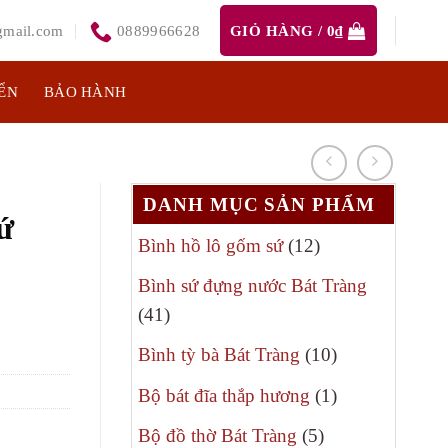
mail.com
0889966628
GIỎ HÀNG /
0
₫
ỂN
BẢO HÀNH
DANH MỤC SẢN PHẨM
ứ
12
Bình hồ lô gốm sứ
12
sản
Bình sứ đựng nước Bát Tràng
phẩm
41
41
sản
10
Bình tỳ bà Bát Tràng
10
phẩm
sản
1
Bộ bát đĩa thắp hương
1
phẩm
sản
5
Bộ đồ thờ Bát Tràng
5