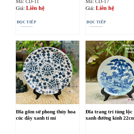
Mã: CD-11
Mã: CD-17
Liên hệ
Liên hệ
Giá:
Giá:
ĐỌC TIẾP
ĐỌC TIẾP
Đĩa gốm sứ phong thủy hoa
Đĩa trang trí tùng lộ
cúc dây xanh tỉ mỉ
xanh đường kính 22c