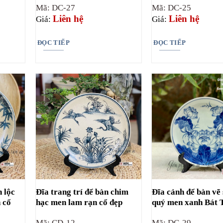
Mã: DC-27
Mã: DC-25
Liên hệ
Liên hệ
Giá:
Giá:
ĐỌC TIẾP
ĐỌC TIẾP
 lộc
Đĩa trang trí để bàn chim
Đĩa cảnh để bàn vẽ
 cổ
hạc men lam rạn cổ đẹp
quý men xanh Bát 
Mã: CD-12
Mã: DC-29