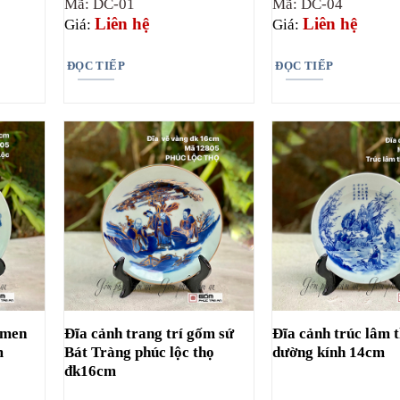
Mã: DC-01
Mã: DC-04
Liên hệ
Liên hệ
Giá:
Giá:
ĐỌC TIẾP
ĐỌC TIẾP
c men
Đĩa cảnh trang trí gốm sứ
Đĩa cảnh trúc lâm t
m
Bát Tràng phúc lộc thọ
dường kính 14cm
đk16cm