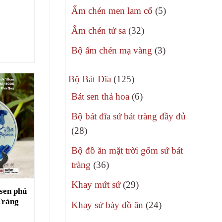
sản
5
Ấm chén men lam cổ
5
phẩm
sản
32
Ấm chén tử sa
32
phẩm
sản
3
Bộ ấm chén mạ vàng
3
phẩm
sản
125
phẩm
Bộ Bát Đĩa
125
sản
6
Bát sen thả hoa
6
phẩm
sản
Bộ bát đĩa sứ bát tràng đầy đủ
phẩm
28
28
sản
Bộ đồ ăn mặt trời gốm sứ bát
phẩm
36
tràng
36
sản
29
Khay mứt sứ
29
 sen phú
phẩm
sản
Tràng
24
Khay sứ bày đồ ăn
24
phẩm
sản