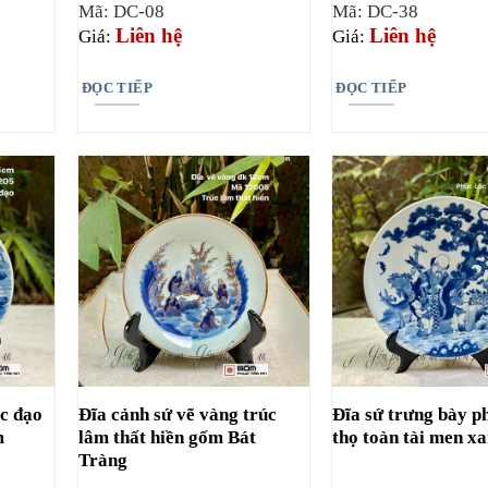
Mã: DC-08
Mã: DC-38
Liên hệ
Liên hệ
Giá:
Giá:
ĐỌC TIẾP
ĐỌC TIẾP
ọc đạo
Đĩa cảnh sứ vẽ vàng trúc
Đĩa sứ trưng bày p
m
lâm thất hiền gốm Bát
thọ toàn tài men x
Tràng