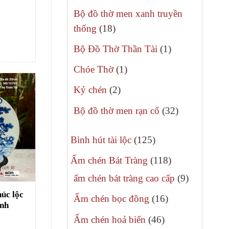
phẩm
sản
Bộ đồ thờ men xanh truyền
phẩm
18
thống
18
sản
1
Bộ Đồ Thờ Thần Tài
1
phẩm
sản
1
Chóe Thờ
1
phẩm
sản
2
Kỷ chén
2
phẩm
sản
32
Bộ đồ thờ men rạn cổ
32
phẩm
sản
125
phẩm
Bình hút tài lộc
125
sản
118
Ấm chén Bát Tràng
118
phẩm
sản
9
ấm chén bát tràng cao cấp
9
phẩm
sản
húc lộc
16
Ấm chén bọc đồng
16
anh
phẩm
sản
46
Ấm chén hoả biến
46
phẩm