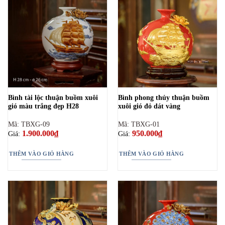
Bình tài lộc thuận buồm xuôi
Bình phong thủy thuận buồm
gió màu trắng đẹp H28
xuôi gió đỏ dát vàng
Mã: TBXG-09
Mã: TBXG-01
1.900.000
₫
950.000
₫
Giá:
Giá:
THÊM VÀO GIỎ HÀNG
THÊM VÀO GIỎ HÀNG