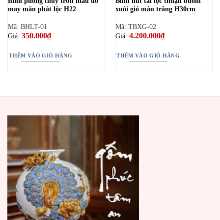
Bình phong thuỷ trơn màu đỏ
Bình hút tài lộc thuận buồm
may mắn phát lộc H22
xuôi gió màu trắng H30cm
Mã: BHLT-01
Mã: TBXG-02
350.000
₫
4.200.000
₫
Giá:
Giá:
THÊM VÀO GIỎ HÀNG
THÊM VÀO GIỎ HÀNG