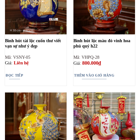
Bình hút tài lộc cuốn thư viết
Bình hút lộc màu đỏ vinh hoa
vạn sự như ý đẹp
phú quý h22
Mã: VSNY-05
Mã: VHPQ-28
800.000
₫
Liên hệ
Giá:
Giá:
ĐỌC TIẾP
THÊM VÀO GIỎ HÀNG