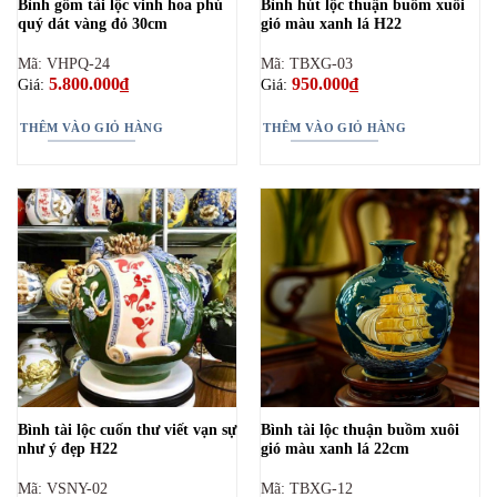
Bình gốm tài lộc vinh hoa phú
Bình hút lộc thuận buồm xuôi
quý dát vàng đỏ 30cm
gió màu xanh lá H22
Mã: VHPQ-24
Mã: TBXG-03
5.800.000
₫
950.000
₫
Giá:
Giá:
THÊM VÀO GIỎ HÀNG
THÊM VÀO GIỎ HÀNG
Bình tài lộc cuốn thư viết vạn sự
Bình tài lộc thuận buồm xuôi
như ý đẹp H22
gió màu xanh lá 22cm
Mã: VSNY-02
Mã: TBXG-12