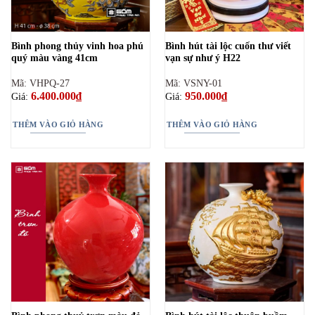
Bình phong thủy vinh hoa phú
Bình hút tài lộc cuốn thư viết
quý màu vàng 41cm
vạn sự như ý H22
Mã: VHPQ-27
Mã: VSNY-01
6.400.000
₫
950.000
₫
Giá:
Giá:
THÊM VÀO GIỎ HÀNG
THÊM VÀO GIỎ HÀNG