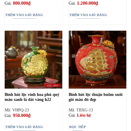
800.000
₫
1.200.000
₫
Giá:
Giá:
THÊM VÀO GIỎ HÀNG
THÊM VÀO GIỎ HÀNG
Bình hút lộc vinh hoa phú quý
Bình hút lộc thuận buồm xuôi
màu xanh lá dát vàng h22
gió màu đỏ đẹp
Mã: VHPQ-23
Mã: TBXG-13
950.000
₫
Liên hệ
Giá:
Giá:
THÊM VÀO GIỎ HÀNG
ĐỌC TIẾP