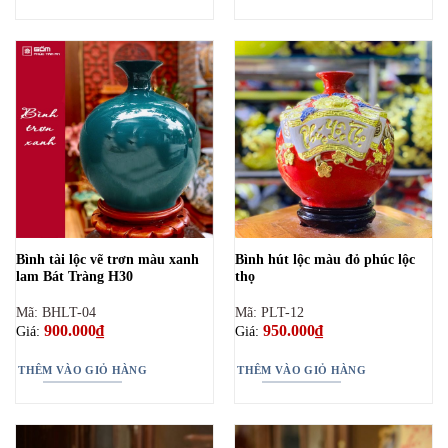
Bình tài lộc vẽ trơn màu xanh
Bình hút lộc màu đỏ phúc lộc
lam Bát Tràng H30
thọ
Mã: BHLT-04
Mã: PLT-12
900.000
₫
950.000
₫
Giá:
Giá:
THÊM VÀO GIỎ HÀNG
THÊM VÀO GIỎ HÀNG