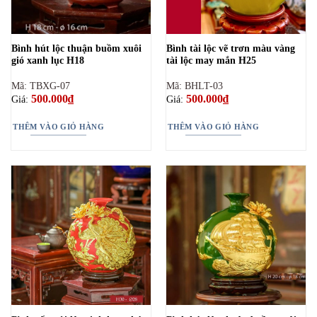
Bình hút lộc thuận buồm xuôi
Bình tài lộc vẽ trơn màu vàng
gió xanh lục H18
tài lộc may mắn H25
Mã: TBXG-07
Mã: BHLT-03
500.000
₫
500.000
₫
Giá:
Giá:
THÊM VÀO GIỎ HÀNG
THÊM VÀO GIỎ HÀNG