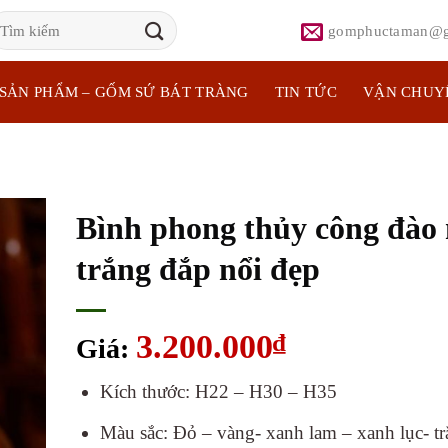
ìm
gomphuctaman@g
iếm:
SẢN PHẨM – GỐM SỨ BÁT TRÀNG
TIN TỨC
VẬN CHUY
Bình phong thủy công đào
trắng đắp nổi đẹp
3.200.000
₫
Giá:
Kích thước: H22 – H30 – H35
Màu sắc: Đỏ – vàng- xanh lam – xanh lục- t