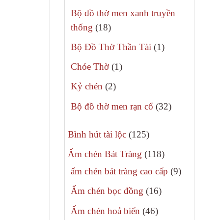
phẩm
sản
Bộ đồ thờ men xanh truyền
phẩm
18
thống
18
sản
1
Bộ Đồ Thờ Thần Tài
1
phẩm
sản
1
Chóe Thờ
1
phẩm
sản
2
Kỷ chén
2
phẩm
sản
32
Bộ đồ thờ men rạn cổ
32
phẩm
sản
125
phẩm
Bình hút tài lộc
125
sản
118
Ấm chén Bát Tràng
118
phẩm
sản
9
ấm chén bát tràng cao cấp
9
phẩm
sản
16
Ấm chén bọc đồng
16
phẩm
sản
46
Ấm chén hoả biến
46
phẩm