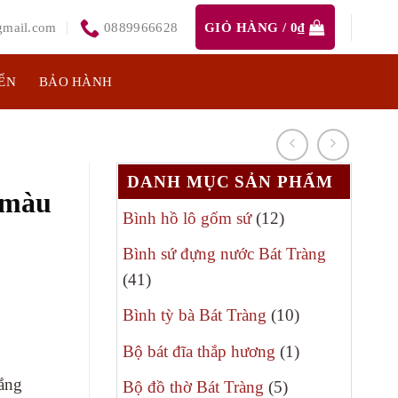
mail.com
0889966628
GIỎ HÀNG /
0
₫
ỂN
BẢO HÀNH
DANH MỤC SẢN PHẨM
 màu
12
Bình hồ lô gốm sứ
12
sản
Bình sứ đựng nước Bát Tràng
phẩm
41
41
sản
10
Bình tỳ bà Bát Tràng
10
phẩm
sản
1
Bộ bát đĩa thắp hương
1
phẩm
sản
rắng
5
Bộ đồ thờ Bát Tràng
5