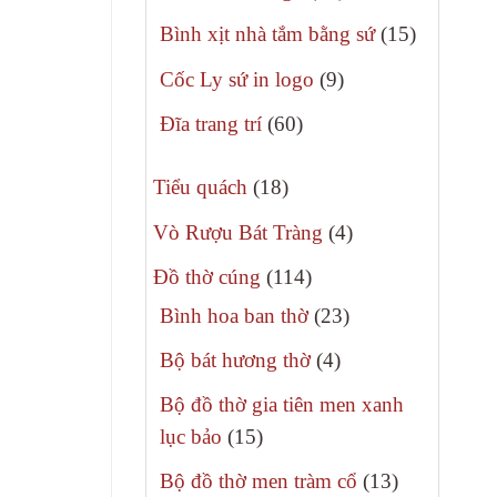
phẩm
sản
15
Bình xịt nhà tắm bằng sứ
15
phẩm
sản
9
Cốc Ly sứ in logo
9
phẩm
sản
60
Đĩa trang trí
60
phẩm
sản
18
phẩm
Tiểu quách
18
sản
4
Vò Rượu Bát Tràng
4
phẩm
sản
114
Đồ thờ cúng
114
phẩm
sản
23
Bình hoa ban thờ
23
phẩm
sản
4
Bộ bát hương thờ
4
phẩm
sản
Bộ đồ thờ gia tiên men xanh
phẩm
15
lục bảo
15
sản
13
Bộ đồ thờ men tràm cổ
13