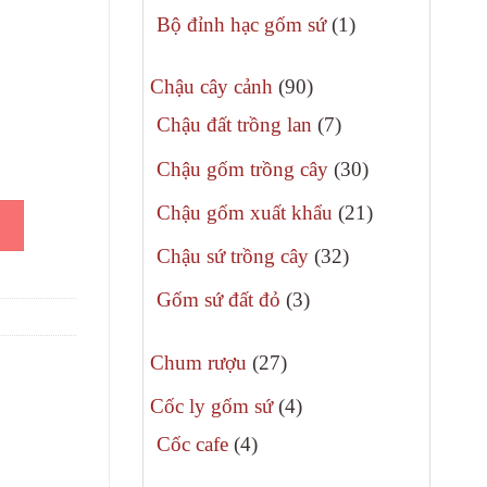
phẩm
sản
1
Bộ đỉnh hạc gốm sứ
1
phẩm
sản
90
phẩm
Chậu cây cảnh
90
sản
7
Chậu đất trồng lan
7
phẩm
sản
30
Chậu gốm trồng cây
30
phẩm
sản
21
Chậu gốm xuất khẩu
21
ố lượng
phẩm
sản
32
Chậu sứ trồng cây
32
phẩm
sản
3
Gốm sứ đất đỏ
3
phẩm
sản
27
phẩm
Chum rượu
27
sản
4
Cốc ly gốm sứ
4
phẩm
sản
4
Cốc cafe
4
phẩm
sản