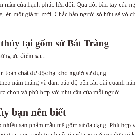
ên mãn của hạnh phúc lứa đôi. Qua đôi bàn tay của n
 lên một giá trị mới. Chắc hẳn người sở hữu sẽ vô c
 thủy tại gốm sứ Bát Tràng
hững ưu điểm sau:
n toàn chất dư độc hại cho người sử dụng
theo năm tháng và đảm bảo độ bền lâu dài quanh nă
lựa chọn và phù hợp với nhu cầu của mỗi người.
ủy bạn nên biết
ò nhiều sản phẩm mẫu mã gốm sứ đa dạng. Phù hợp 
 gian nên cạnh tranh về giá rất cao với các đơn vị k