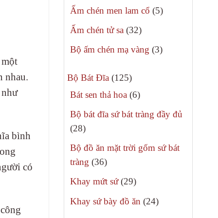
sản
5
Ấm chén men lam cổ
5
phẩm
sản
32
Ấm chén tử sa
32
phẩm
sản
3
Bộ ấm chén mạ vàng
3
phẩm
à một
sản
n nhau.
125
phẩm
Bộ Bát Đĩa
125
sản
t như
6
Bát sen thả hoa
6
phẩm
sản
Bộ bát đĩa sứ bát tràng đầy đủ
phẩm
28
28
hĩa bình
sản
Bộ đồ ăn mặt trời gốm sứ bát
rong
phẩm
36
tràng
36
người có
sản
29
Khay mứt sứ
29
phẩm
sản
24
Khay sứ bày đồ ăn
24
phẩm
 công
sản