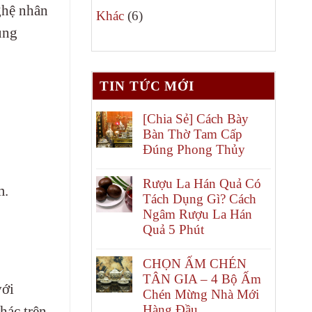
ghệ nhân
6
phẩm
Khác
6
ùng
sản
phẩm
TIN TỨC MỚI
[Chia Sẻ] Cách Bày
Bàn Thờ Tam Cấp
Đúng Phong Thủy
Rượu La Hán Quả Có
m.
Tách Dụng Gì? Cách
Ngâm Rượu La Hán
Quả 5 Phút
CHỌN ẤM CHÉN
TÂN GIA – 4 Bộ Ấm
với
Chén Mừng Nhà Mới
Hàng Đầu
hác trên