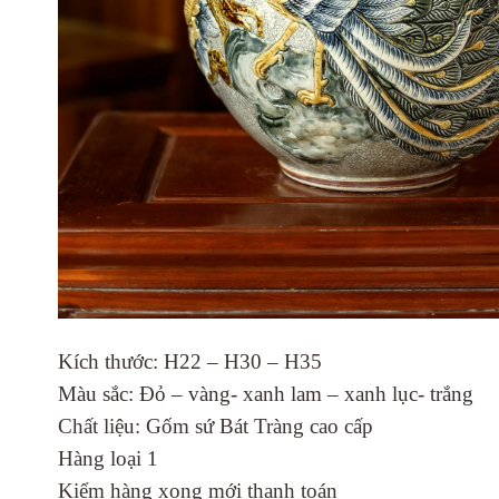
Kích thước: H22 – H30 – H35
Màu sắc: Đỏ – vàng- xanh lam – xanh lục- trắng
Chất liệu: Gốm sứ Bát Tràng cao cấp
Hàng loại 1
Kiểm hàng xong mới thanh toán