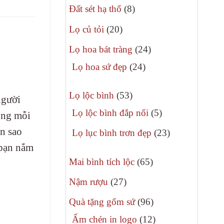
8
phẩm
Đất sét hạ thổ
8
sản
20
Lọ củ tỏi
20
phẩm
sản
24
Lọ hoa bát tràng
24
phẩm
sản
24
Lọ hoa sứ đẹp
24
phẩm
sản
53
phẩm
Lọ lộc bình
53
người
sản
5
Lọ lộc bình đắp nổi
5
ong mỗi
phẩm
sản
n sao
23
Lọ lục bình trơn đẹp
23
phẩm
sản
 bạn nắm
65
phẩm
Mai bình tích lộc
65
sản
27
Nậm rượu
27
phẩm
sản
96
Quà tặng gốm sứ
96
phẩm
sản
12
Ấm chén in logo
12