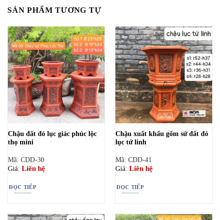
SẢN PHẨM TƯƠNG TỰ
Chậu đất đỏ lục giác phúc lộc
Chậu xuất khẩu gốm sứ đất đỏ
thọ mini
lục tứ linh
Mã: CDD-30
Mã: CDD-41
Liên hệ
Liên hệ
Giá:
Giá:
ĐỌC TIẾP
ĐỌC TIẾP