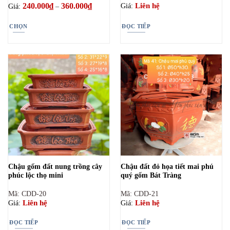
240.000
₫
360.000
₫
Khoảng
Liên hệ
Giá:
Giá:
–
giá:
từ
240.000₫
CHỌN
ĐỌC TIẾP
đến
360.000₫
Sản
phẩm
này
có
nhiều
biến
thể.
Các
tùy
chọn
có
thể
Chậu gốm đất nung trồng cây
Chậu đất đỏ họa tiết mai phú
được
phúc lộc thọ mini
quý gốm Bát Tràng
chọn
trên
Mã: CDD-20
Mã: CDD-21
trang
Liên hệ
Liên hệ
Giá:
Giá:
sản
phẩm
ĐỌC TIẾP
ĐỌC TIẾP