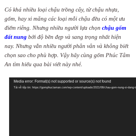
Có khá nhiều loại chậu trồng cây, từ chậu nhựa,
gốm, hay xi măng các loại mỗi chậu đều có một ưu
điểm riêng. Nhưng nhiều người lựa chọn
chậu gốm
đất nung
bởi độ bền đẹp và sang trọng nhất hiện
nay. Nhưng vẫn nhiều người phân vân và không biết
chọn sao cho phù hợp. Vậy hãy cùng gốm Phúc Tâm
An tìm hiểu qua bài viết này nhé.
Trình
Media error: Format(s) not supported or source(s) not found
chơi
Tải về tệp tin: https://gomphuctaman.com/wp-content/uploads/2021/06/chau-gom-nung-si-dang-
Video