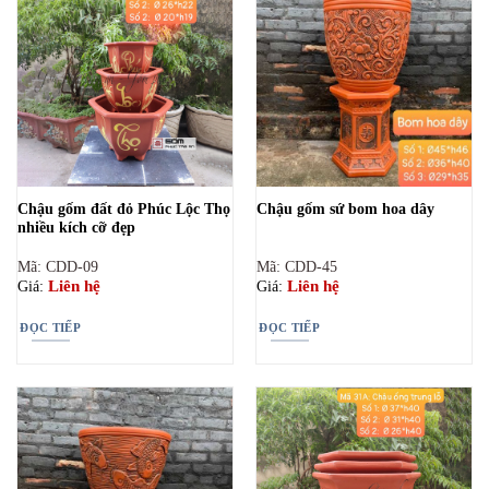
Chậu gốm đất đỏ Phúc Lộc Thọ
Chậu gốm sứ bom hoa dây
nhiều kích cỡ đẹp
Mã: CDD-09
Mã: CDD-45
Liên hệ
Liên hệ
Giá:
Giá:
ĐỌC TIẾP
ĐỌC TIẾP