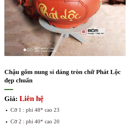
Chậu gốm nung sỉ dáng tròn chữ Phát Lộc
đẹp chuẩn
Liên hệ
Giá:
Cỡ 1 : phi 48* cao 23
Cỡ 2 : phi 40* cao 20