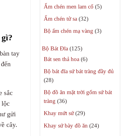
sản
5
Ấm chén men lam cổ
5
phẩm
sản
32
Ấm chén tử sa
32
phẩm
sản
3
Bộ ấm chén mạ vàng
3
phẩm
 gì?
sản
125
phẩm
Bộ Bát Đĩa
125
bàn tay
sản
6
Bát sen thả hoa
6
 đến
phẩm
sản
Bộ bát đĩa sứ bát tràng đầy đủ
phẩm
28
28
sản
e sắc
Bộ đồ ăn mặt trời gốm sứ bát
phẩm
36
tràng
36
 lộc
sản
29
Khay mứt sứ
29
hư gửi
phẩm
sản
về cây.
24
Khay sứ bày đồ ăn
24
phẩm
sản