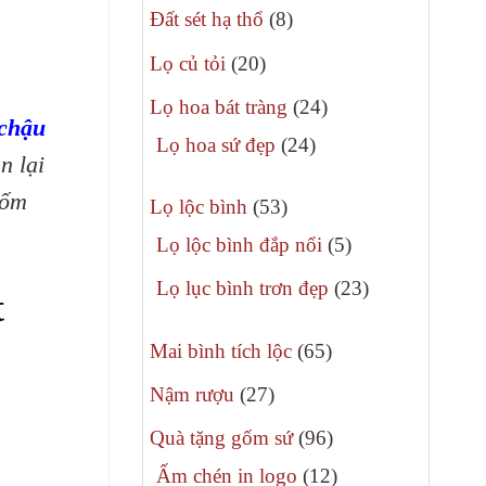
8
phẩm
Đất sét hạ thổ
8
sản
20
Lọ củ tỏi
20
phẩm
sản
24
Lọ hoa bát tràng
24
phẩm
chậu
sản
24
Lọ hoa sứ đẹp
24
n lại
phẩm
sản
gốm
53
phẩm
Lọ lộc bình
53
sản
5
Lọ lộc bình đắp nổi
5
phẩm
sản
23
Lọ lục bình trơn đẹp
23
t
phẩm
sản
65
phẩm
Mai bình tích lộc
65
sản
27
Nậm rượu
27
phẩm
sản
96
Quà tặng gốm sứ
96
phẩm
sản
12
Ấm chén in logo
12