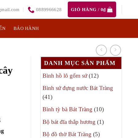
mail.com
0889966628
GIỎ HÀNG /
0
₫
ỂN
BẢO HÀNH
DANH MỤC SẢN PHẨM
cây
12
Bình hồ lô gốm sứ
12
sản
Bình sứ đựng nước Bát Tràng
phẩm
41
41
sản
10
Bình tỳ bà Bát Tràng
10
phẩm
sản
g
1
Bộ bát đĩa thắp hương
1
phẩm
sản
ng
5
Bộ đồ thờ Bát Tràng
5