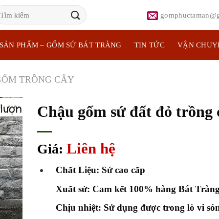
ìm
gomphuctaman@g
iếm:
SẢN PHẨM – GỐM SỨ BÁT TRÀNG
TIN TỨC
VẬN CHUY
GỐM TRỒNG CÂY
Chậu gốm sứ đất đỏ trồng 
Liên hệ
Giá:
Chất Liệu: Sứ cao cấp
Xuất sứ: Cam kết 100% hàng Bát Tràn
Chịu nhiệt: Sử dụng được trong lò vi só