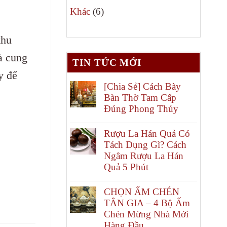
6
phẩm
Khác
6
sản
khu
phẩm
à cung
TIN TỨC MỚI
y để
[Chia Sẻ] Cách Bày
Bàn Thờ Tam Cấp
Đúng Phong Thủy
Rượu La Hán Quả Có
Tách Dụng Gì? Cách
Ngâm Rượu La Hán
Quả 5 Phút
CHỌN ẤM CHÉN
TÂN GIA – 4 Bộ Ấm
Chén Mừng Nhà Mới
Hàng Đầu