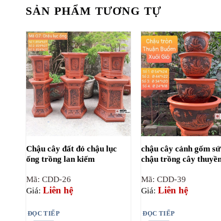
SẢN PHẨM TƯƠNG TỰ
Chậu cây đất đỏ chậu lục
chậu cây cảnh gốm sứ
ống trồng lan kiếm
chậu trồng cây thuyề
Mã: CDD-26
Mã: CDD-39
Liên hệ
Liên hệ
Giá:
Giá:
ĐỌC TIẾP
ĐỌC TIẾP