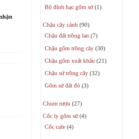
phẩm
sản
1
Bộ đỉnh hạc gốm sứ
1
phẩm
sản
 nhận
90
phẩm
Chậu cây cảnh
90
sản
7
Chậu đất trồng lan
7
phẩm
sản
30
Chậu gốm trồng cây
30
phẩm
sản
21
Chậu gốm xuất khẩu
21
phẩm
sản
32
Chậu sứ trồng cây
32
phẩm
sản
3
Gốm sứ đất đỏ
3
phẩm
sản
27
phẩm
Chum rượu
27
sản
4
Cốc ly gốm sứ
4
phẩm
sản
4
Cốc cafe
4
phẩm
sản