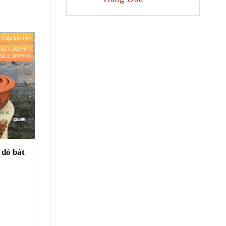
 đỏ bát