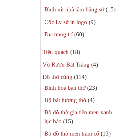
phẩm
sản
15
Bình xịt nhà tắm bằng sứ
15
phẩm
sản
9
Cốc Ly sứ in logo
9
phẩm
sản
60
Đĩa trang trí
60
phẩm
sản
18
phẩm
Tiểu quách
18
sản
4
Vò Rượu Bát Tràng
4
phẩm
sản
114
Đồ thờ cúng
114
phẩm
sản
23
Bình hoa ban thờ
23
phẩm
sản
4
Bộ bát hương thờ
4
phẩm
sản
Bộ đồ thờ gia tiên men xanh
phẩm
15
lục bảo
15
sản
13
Bộ đồ thờ men tràm cổ
13