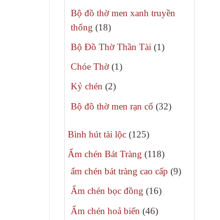
phẩm
sản
Bộ đồ thờ men xanh truyền
phẩm
18
thống
18
sản
1
Bộ Đồ Thờ Thần Tài
1
phẩm
sản
1
Chóe Thờ
1
phẩm
sản
2
Kỷ chén
2
phẩm
sản
32
Bộ đồ thờ men rạn cổ
32
phẩm
sản
125
phẩm
Bình hút tài lộc
125
sản
118
Ấm chén Bát Tràng
118
phẩm
sản
9
ấm chén bát tràng cao cấp
9
phẩm
sản
16
Ấm chén bọc đồng
16
phẩm
sản
46
Ấm chén hoả biến
46
phẩm