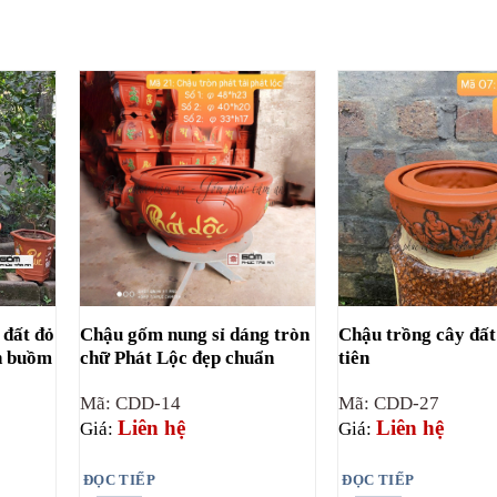
 đất đỏ
Chậu gốm nung sỉ dáng tròn
Chậu trồng cây đất
n buồm
chữ Phát Lộc đẹp chuẩn
tiên
Mã: CDD-14
Mã: CDD-27
Liên hệ
Liên hệ
Giá:
Giá:
ĐỌC TIẾP
ĐỌC TIẾP