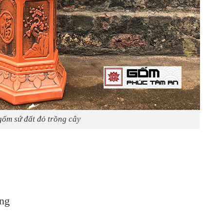
gốm sứ đất đỏ trồng cây
àng