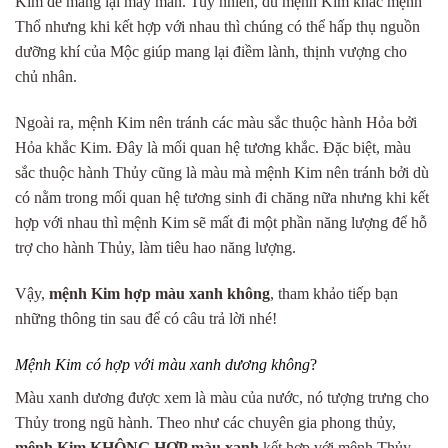
Kim để mang lại may mắn. Tuy nhiên, dù mệnh Kim khắc mệnh
Thổ nhưng khi kết hợp với nhau thì chúng có thể hấp thụ nguồn
dưỡng khí của Mộc giúp mang lại điềm lành, thịnh vượng cho
chủ nhân.
Ngoài ra, mệnh Kim nên tránh các màu sắc thuộc hành Hỏa bởi
Hỏa khắc Kim. Đây là mối quan hệ tương khắc. Đặc biệt, màu
sắc thuộc hành Thủy cũng là màu mà mệnh Kim nên tránh bởi dù
có nằm trong mối quan hệ tương sinh đi chăng nữa nhưng khi kết
hợp với nhau thì mệnh Kim sẽ mất đi một phần năng lượng để hỗ
trợ cho hành Thủy, làm tiêu hao năng lượng.
Vậy,
mệnh Kim hợp màu xanh không
, tham khảo tiếp bạn
những thông tin sau để có câu trả lời nhé!
Mệnh Kim có hợp với màu xanh dương không
?
Màu xanh dương được xem là màu của nước, nó tượng trưng cho
Thủy trong ngũ hành. Theo như các chuyên gia phong thủy,
mệnh Kim KHÔNG HỢP màu xanh
kết hợp với mệnh Thủy