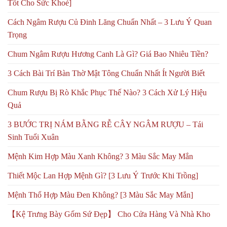
Tốt Cho Sức Khoẻ]
Cách Ngâm Rượu Củ Đinh Lăng Chuẩn Nhất – 3 Lưu Ý Quan
Trọng
Chum Ngâm Rượu Hương Canh Là Gì? Giá Bao Nhiêu Tiền?
3 Cách Bài Trí Bàn Thờ Mật Tông Chuẩn Nhất Ít Người Biết
Chum Rượu Bị Rò Khắc Phục Thế Nào? 3 Cách Xử Lý Hiệu
Quả
3 BƯỚC TRỊ NÁM BẰNG RỄ CÂY NGÂM RƯỢU – Tái
Sinh Tuổi Xuân
Mệnh Kim Hợp Màu Xanh Không? 3 Màu Sắc May Mắn
Thiết Mộc Lan Hợp Mệnh Gì? [3 Lưu Ý Trước Khi Trồng]
Mệnh Thổ Hợp Màu Đen Không? [3 Màu Sắc May Mắn]
【Kệ Trưng Bày Gốm Sứ Đẹp】 Cho Cửa Hàng Và Nhà Kho