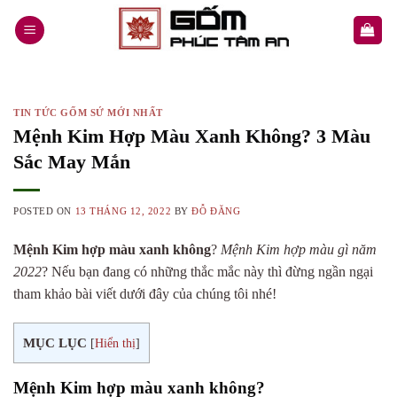
Skip
to
content
TIN TỨC GỐM SỨ MỚI NHẤT
Mệnh Kim Hợp Màu Xanh Không? 3 Màu
Sắc May Mắn
POSTED ON
13 THÁNG 12, 2022
BY
ĐỖ ĐĂNG
Mệnh Kim hợp màu xanh không
?
Mệnh Kim hợp màu gì năm
2022
? Nếu bạn đang có những thắc mắc này thì đừng ngần ngại
tham khảo bài viết dưới đây của chúng tôi nhé!
MỤC LỤC
[
Hiển thị
]
Mệnh Kim hợp màu xanh không?