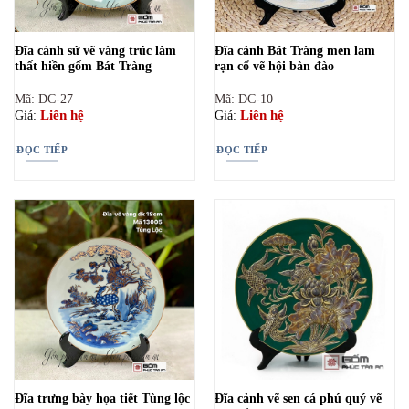
Đĩa cảnh sứ vẽ vàng trúc lâm
Đĩa cảnh Bát Tràng men lam
thất hiền gốm Bát Tràng
rạn cổ vẽ hội bàn đào
Mã: DC-27
Mã: DC-10
Liên hệ
Liên hệ
Giá:
Giá:
ĐỌC TIẾP
ĐỌC TIẾP
Đĩa trưng bày họa tiết Tùng lộc
Đĩa cảnh vẽ sen cá phú quý vẽ