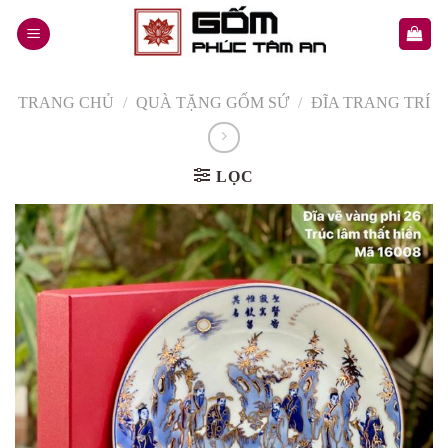
Skip
to
content
TRANG CHỦ
/
QUÀ TẶNG GỐM SỨ
/
ĐĨA TRANG TRÍ
LỌC