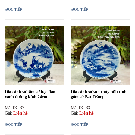
ĐỌC TIẾP
ĐỌC TIẾP
Đĩa cảnh sứ tầm sư học đạo
Đĩa cảnh sứ sơn thủy hữu tình
xanh đường kính 24cm
gốm sứ Bát Tràng
Mã: DC-37
Mã: DC-33
Liên hệ
Liên hệ
Giá:
Giá:
ĐỌC TIẾP
ĐỌC TIẾP