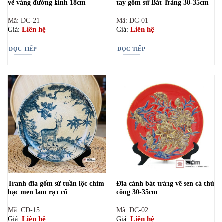
vẽ vàng đường kính 18cm
tay gốm sứ Bát Tràng 30-35cm
Mã: DC-21
Mã: DC-01
Liên hệ
Liên hệ
Giá:
Giá:
ĐỌC TIẾP
ĐỌC TIẾP
Tranh đĩa gốm sứ tuần lộc chim
Đĩa cảnh bát tràng vẽ sen cá thủ
hạc men lam rạn cổ
công 30-35cm
Mã: CD-15
Mã: DC-02
Liên hệ
Liên hệ
Giá:
Giá: