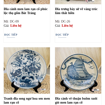
Đĩa cảnh men lam rạn cổ phúc
Đĩa trưng bày sứ vẽ vàng trúc
lộc thọ gốm Bát Tràng
lâm thất hiền
Mã: DC-09
Mã: DC-26
Liên hệ
Liên hệ
Giá:
Giá:
ĐỌC TIẾP
ĐỌC TIẾP
Tranh đĩa song ngư hoa sen men
Đĩa cảnh vẽ thuận buồm xuôi
lam rạn cổ
gió men lam rạn cổ