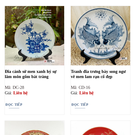
Đĩa cảnh sứ men xanh hỷ sự
Tranh đĩa trưng bày song ngư
lâm môn gốm bát tràng
vẽ men lam rạn cổ đẹp
Mã: DC-28
Mã: CD-16
Liên hệ
Liên hệ
Giá:
Giá:
ĐỌC TIẾP
ĐỌC TIẾP