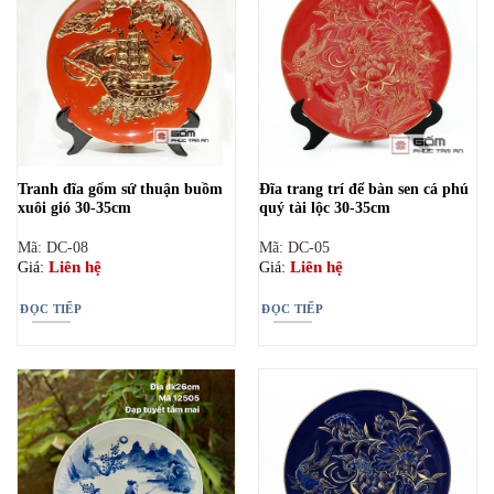
Tranh đĩa gốm sứ thuận buồm
Đĩa trang trí để bàn sen cá phú
xuôi gió 30-35cm
quý tài lộc 30-35cm
Mã: DC-08
Mã: DC-05
Liên hệ
Liên hệ
Giá:
Giá:
ĐỌC TIẾP
ĐỌC TIẾP