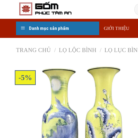
Skip
T
to
k
content
Danh mục sản phẩm
GIỚI THIỆU
TRANG CHỦ
/
LỌ LỘC BÌNH
/
LỌ LỤC BÌ
-5%