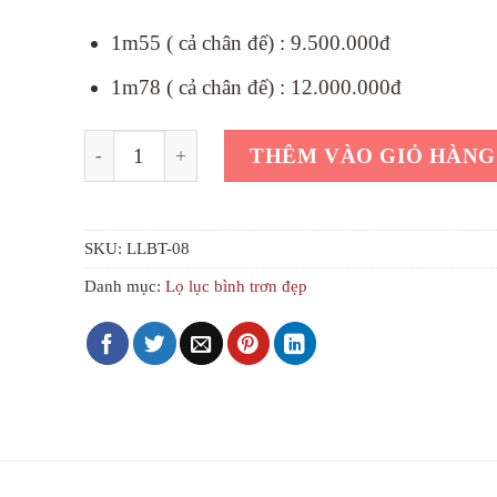
10.000.000₫.
là
1m55 ( cả chân đế) : 9.500.000đ
9
1m78 ( cả chân đế) : 12.000.000đ
Lọ lục bình trơn đẹp lý ngư vọng nguyệt màu vàn
THÊM VÀO GIỎ HÀNG
SKU:
LLBT-08
Danh mục:
Lọ lục bình trơn đẹp