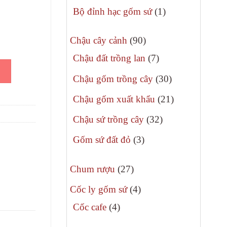
phẩm
:
sản
1
Bộ đỉnh hạc gốm sứ
1
.500.000₫.
phẩm
sản
90
phẩm
Chậu cây cảnh
90
sản
7
Chậu đất trồng lan
7
g 1m55-1m78 số lượng
phẩm
sản
30
Chậu gốm trồng cây
30
phẩm
sản
21
Chậu gốm xuất khẩu
21
phẩm
sản
32
Chậu sứ trồng cây
32
phẩm
sản
3
Gốm sứ đất đỏ
3
phẩm
sản
27
phẩm
Chum rượu
27
sản
4
Cốc ly gốm sứ
4
phẩm
sản
4
Cốc cafe
4
phẩm
sản