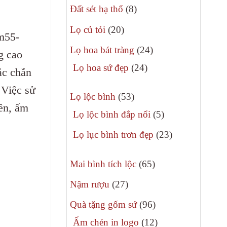
8
phẩm
Đất sét hạ thổ
8
sản
20
Lọ củ tỏi
20
m55-
phẩm
sản
24
Lọ hoa bát tràng
24
g cao
phẩm
sản
24
Lọ hoa sứ đẹp
24
ắc chắn
phẩm
sản
 Việc sử
53
phẩm
Lọ lộc bình
53
ên, ấm
sản
5
Lọ lộc bình đắp nổi
5
phẩm
sản
23
Lọ lục bình trơn đẹp
23
phẩm
sản
65
phẩm
Mai bình tích lộc
65
sản
27
Nậm rượu
27
phẩm
sản
96
Quà tặng gốm sứ
96
phẩm
sản
12
Ấm chén in logo
12