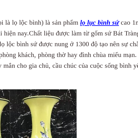
i là lọ lộc bình) là sản phẩm
lọ lục bình sứ
cao 1
ãi hiện nay.Chất liệu được làm từ gốm sứ Bát Tràn
 lọ lộc bình sứ được nung ở 1300 độ tạo nên sự ch
 phòng khách, phòng thờ hay đình chùa miếu mạn.
y mắn cho gia chủ, cầu chúc của cuộc sống bình y