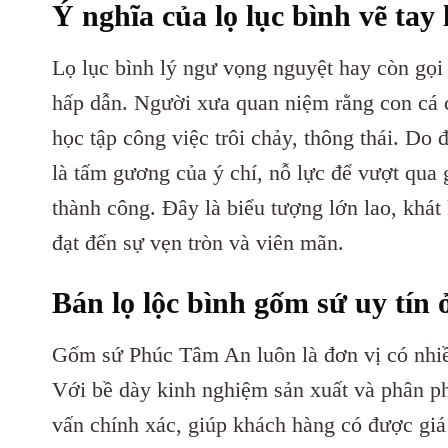
Ý nghĩa của lọ lục bình vẽ ta
Lọ lục bình lý ngư vọng nguyệt hay còn gọi
hấp dẫn. Người xưa quan niệm rằng con cá c
học tập công việc trôi chảy, thông thái. Do
là tấm gương của ý chí, nỗ lực để vượt qua 
thành công. Đây là biểu tượng lớn lao, kh
đạt đến sự vẹn tròn và viên mãn.
Bán lọ lộc bình gốm sứ uy tín 
Gốm sứ Phúc Tâm An luôn là đơn vị có nhiề
Với bề dày kinh nghiệm sản xuất và phân phối
vấn chính xác, giúp khách hàng có được giá tr