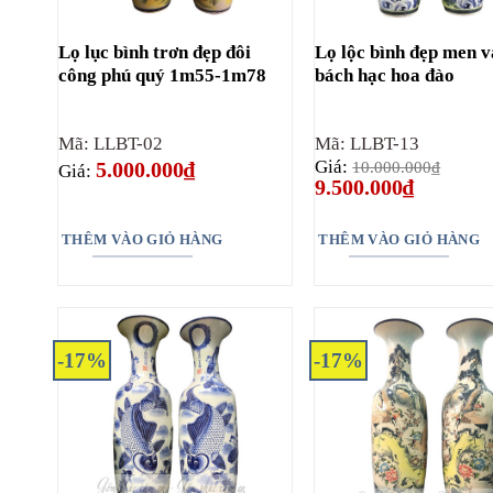
Lọ lục bình trơn đẹp đôi
Lọ lộc bình đẹp men 
công phú quý 1m55-1m78
bách hạc hoa đào
Mã: LLBT-02
Mã: LLBT-13
Giá:
5.000.000
₫
10.000.000
₫
Giá:
Giá
Giá
9.500.000
₫
gốc
hiện
là:
tại
10.000.000₫.
là:
THÊM VÀO GIỎ HÀNG
THÊM VÀO GIỎ HÀNG
9.500.000
-17%
-17%