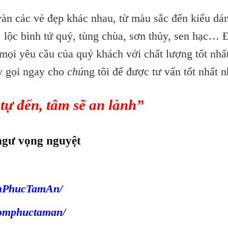
vàn các vẻ đẹp khác nhau, từ màu sắc đến kiểu da
̉, lộc bình tứ quý, tùng chùa, sơn thủy, sen hạc… 
 mọi yêu cầu của quý khách với chất lượng tốt nhất
áy gọi ngay cho
chú
ng tôi để được tư vấn tốt nhất 
tự đến, tâm sẽ an lành”
 ngư vọng nguyệt
omPhucTamAn/
gomphuctaman/