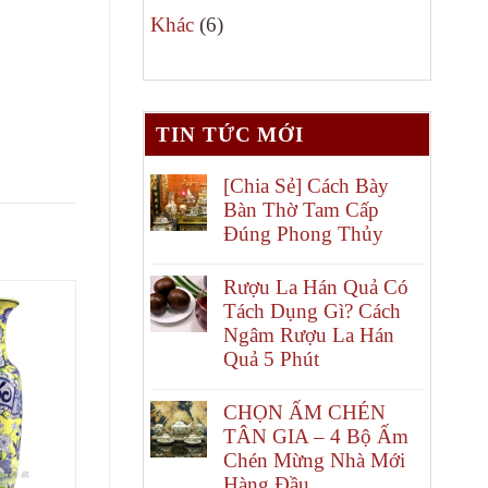
6
phẩm
Khác
6
sản
phẩm
TIN TỨC MỚI
[Chia Sẻ] Cách Bày
Bàn Thờ Tam Cấp
Đúng Phong Thủy
Rượu La Hán Quả Có
Tách Dụng Gì? Cách
Ngâm Rượu La Hán
Quả 5 Phút
CHỌN ẤM CHÉN
TÂN GIA – 4 Bộ Ấm
Chén Mừng Nhà Mới
Hàng Đầu