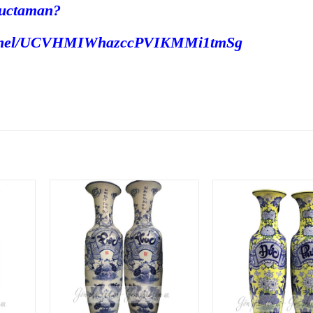
huctaman?
hannel/UCVHMIWhazccPVIKMMi1tmSg