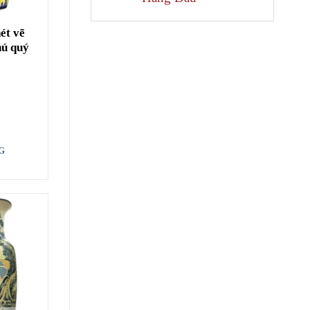
nét vẽ
hú quý
G