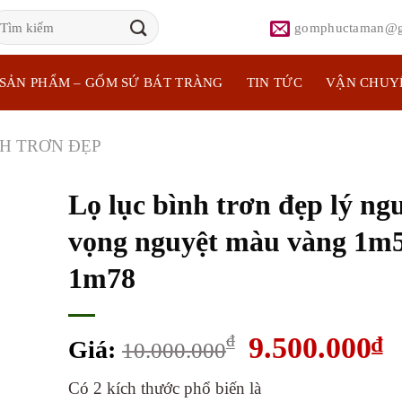
ìm
gomphuctaman@g
iếm:
SẢN PHẨM – GỐM SỨ BÁT TRÀNG
TIN TỨC
VẬN CHUY
NH TRƠN ĐẸP
Lọ lục bình trơn đẹp lý ng
vọng nguyệt màu vàng 1m
1m78
Giá
G
₫
9.500.000
₫
Giá:
10.000.000
gốc
h
Có 2 kích thước phổ biến là
là:
tạ