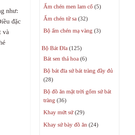
sản
5
Ấm chén men lam cổ
5
́ng như:
phẩm
sản
32
Ấm chén tử sa
32
Điều đặc
phẩm
sản
3
Bộ ấm chén mạ vàng
3
 và
phẩm
sản
nhé
125
phẩm
Bộ Bát Đĩa
125
sản
6
Bát sen thả hoa
6
phẩm
sản
Bộ bát đĩa sứ bát tràng đầy đủ
phẩm
28
28
sản
Bộ đồ ăn mặt trời gốm sứ bát
phẩm
36
tràng
36
sản
29
Khay mứt sứ
29
phẩm
sản
24
Khay sứ bày đồ ăn
24
phẩm
sản