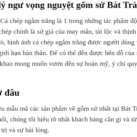
y lý ngư vọng nguyệt gốm sứ Bát Tr
 Cá chép ngắm trăng là 1 trong những tác phẩm đ
hép chính là sứ giả của may mắn, tài lộc và thịn
 đó, hình ảnh cá chép ngắm trăng được người dùng 
giới hạn bản thân. Để có thể đến được bến đỗ của
át khao mong muốn vươn đến sự hoàn mỹ, ý chí quy
ở đâu
u mẫu mã các sản phẩm về gốm sứ nhất tại Bát T
, chúng tôi hiểu rõ nhất khách hàng cần gì và từ
ị và sự hài lòng.