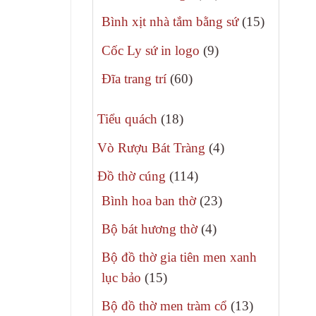
phẩm
sản
15
Bình xịt nhà tắm bằng sứ
15
phẩm
sản
9
Cốc Ly sứ in logo
9
phẩm
sản
60
Đĩa trang trí
60
phẩm
sản
18
phẩm
Tiểu quách
18
sản
4
Vò Rượu Bát Tràng
4
phẩm
sản
114
Đồ thờ cúng
114
phẩm
sản
23
Bình hoa ban thờ
23
phẩm
sản
4
Bộ bát hương thờ
4
phẩm
sản
Bộ đồ thờ gia tiên men xanh
phẩm
15
lục bảo
15
sản
13
Bộ đồ thờ men tràm cổ
13