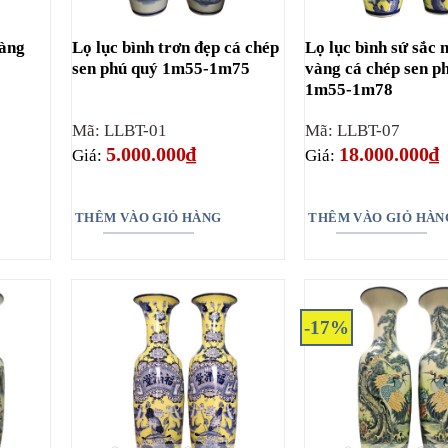
vàng
Lọ lục bình trơn đẹp cá chép
Lọ lục bình sứ sắc 
sen phú quý 1m55-1m75
vàng cá chép sen p
1m55-1m78
Mã: LLBT-01
Mã: LLBT-07
5.000.000
₫
18.000.000
₫
Giá:
Giá:
THÊM VÀO GIỎ HÀNG
THÊM VÀO GIỎ HÀN
₫.
-17%