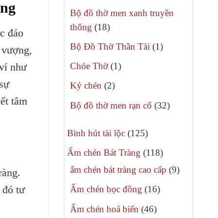
phẩm
àng
sản
Bộ đồ thờ men xanh truyền
phẩm
18
thống
18
ộc đáo
sản
1
Bộ Đồ Thờ Thần Tài
1
h vượng,
phẩm
sản
1
ví như
Chóe Thờ
1
phẩm
sản
 sự
2
Kỷ chén
2
phẩm
sản
ết tâm
32
Bộ đồ thờ men rạn cổ
32
phẩm
sản
125
phẩm
Bình hút tài lộc
125
sản
118
Ấm chén Bát Tràng
118
phẩm
sản
9
ấm chén bát tràng cao cấp
9
ràng.
phẩm
sản
 đó tư
16
Ấm chén bọc đồng
16
phẩm
sản
46
Ấm chén hoả biến
46
phẩm