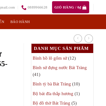
mail.com
0889966628
GIỎ HÀNG /
0
₫
ỂN
BẢO HÀNH
DANH MỤC SẢN PHẨM
ư
12
Bình hồ lô gốm sứ
12
55-
sản
Bình sứ đựng nước Bát Tràng
phẩm
41
41
sản
10
Bình tỳ bà Bát Tràng
10
phẩm
iá
sản
1
Bộ bát đĩa thắp hương
1
iện
phẩm
sản
5
i
Bộ đồ thờ Bát Tràng
5