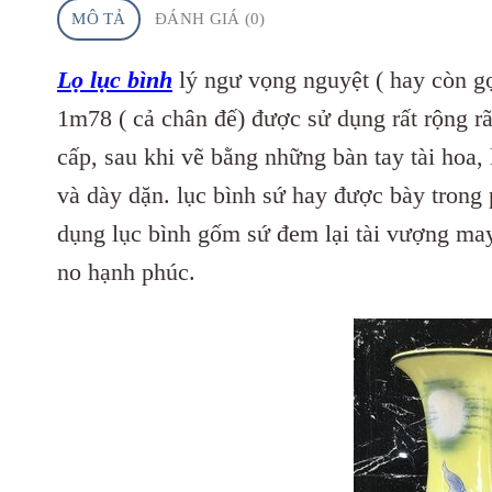
MÔ TẢ
ĐÁNH GIÁ (0)
Lọ lục bình
lý ngư vọng nguyệt ( hay còn gọ
1m78 ( cả chân đế) được sử dụng rất rộng r
cấp, sau khi vẽ bằng những bàn tay tài hoa,
và dày dặn. lục bình sứ hay được bày trong
dụng lục bình gốm sứ đem lại tài vượng ma
no hạnh phúc.