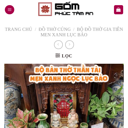
Skip
to
content
TRANG CHỦ
/
ĐỒ THỜ CÚNG
/
BỘ ĐỒ THỜ GIA TIÊN
MEN XANH LỤC BẢO
LỌC