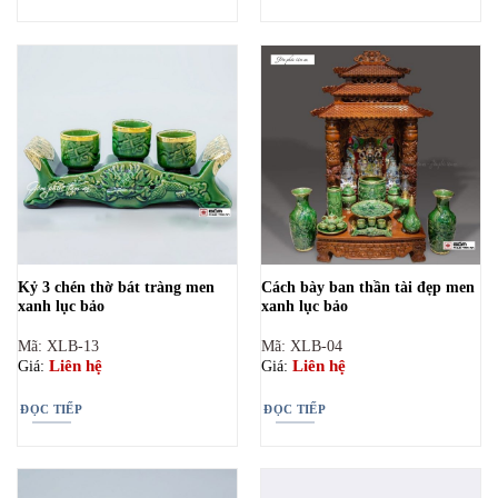
Kỷ 3 chén thờ bát tràng men
Cách bày ban thần tài đẹp men
xanh lục bảo
xanh lục bảo
Mã: XLB-13
Mã: XLB-04
Liên hệ
Liên hệ
Giá:
Giá:
ĐỌC TIẾP
ĐỌC TIẾP