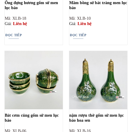
Ống đựng hương gốm sứ men
Mâm bồng sứ bát tràng men lục
lục bảo
bảo
Mã: XLB-18
Mã: XLB-10
Liên hệ
Liên hệ
Giá:
Giá:
ĐỌC TIẾP
ĐỌC TIẾP
Bát cơm cúng gốm sứ men lục
nậm rượu thờ gốm sứ men lục
bảo
bảo hoa sen
Mã: XLB-06
Mã: XLB-16