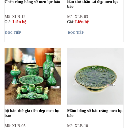
Bàn thờ thần tài đẹp men lục
Chén cúng bằng sứ men lục bảo
bảo
Mã: XLB-12
Mã: XLB-03
Liên hệ
Liên hệ
Giá:
Giá:
ĐỌC TIẾP
ĐỌC TIẾP
bộ bàn thờ gia tiên đẹp men lục
Mâm bồng sứ bát tràng men lục
bảo
bảo
Mã: XLB-05
Mã: XLB-10