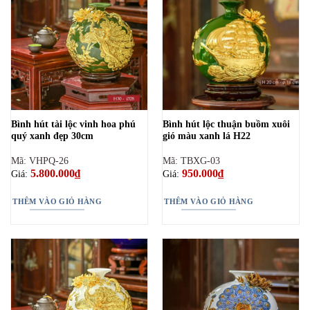
Bình hút tài lộc vinh hoa phú
Bình hút lộc thuận buồm xuôi
quý xanh đẹp 30cm
gió màu xanh lá H22
Mã: VHPQ-26
Mã: TBXG-03
5.800.000
₫
950.000
₫
Giá:
Giá:
THÊM VÀO GIỎ HÀNG
THÊM VÀO GIỎ HÀNG