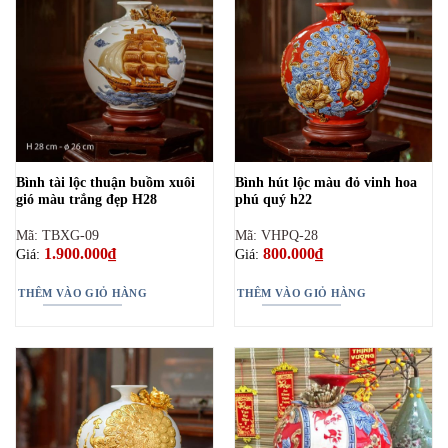
Bình tài lộc thuận buồm xuôi
Bình hút lộc màu đỏ vinh hoa
gió màu trắng đẹp H28
phú quý h22
Mã: TBXG-09
Mã: VHPQ-28
1.900.000
₫
800.000
₫
Giá:
Giá:
THÊM VÀO GIỎ HÀNG
THÊM VÀO GIỎ HÀNG