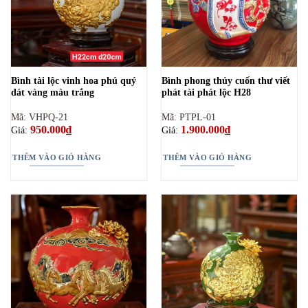
Bình tài lộc vinh hoa phú quý
Bình phong thủy cuốn thư viết
dát vàng màu trắng
phát tài phát lộc H28
Mã: VHPQ-21
Mã: PTPL-01
950.000
₫
1.900.000
₫
Giá:
Giá:
THÊM VÀO GIỎ HÀNG
THÊM VÀO GIỎ HÀNG