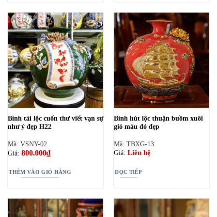
Bình tài lộc cuốn thư viết vạn sự
Bình hút lộc thuận buồm xuôi
như ý đẹp H22
gió màu đỏ đẹp
Mã: VSNY-02
Mã: TBXG-13
800.000
₫
Liên hệ
Giá:
Giá:
THÊM VÀO GIỎ HÀNG
ĐỌC TIẾP