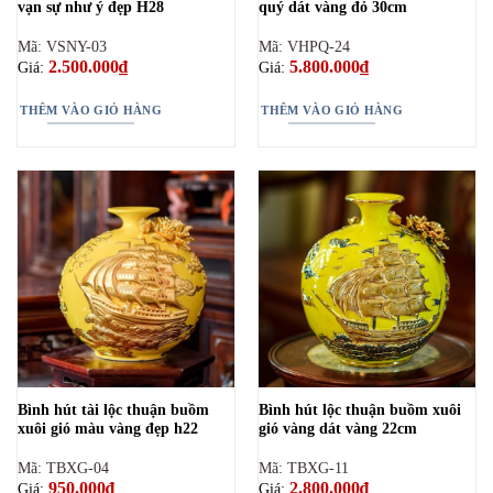
vạn sự như ý đẹp H28
quý dát vàng đỏ 30cm
Mã: VSNY-03
Mã: VHPQ-24
2.500.000
₫
5.800.000
₫
Giá:
Giá:
THÊM VÀO GIỎ HÀNG
THÊM VÀO GIỎ HÀNG
Bình hút tài lộc thuận buồm
Bình hút lộc thuận buồm xuôi
xuôi gió màu vàng đẹp h22
gió vàng dát vàng 22cm
Mã: TBXG-04
Mã: TBXG-11
950.000
₫
2.800.000
₫
Giá:
Giá: