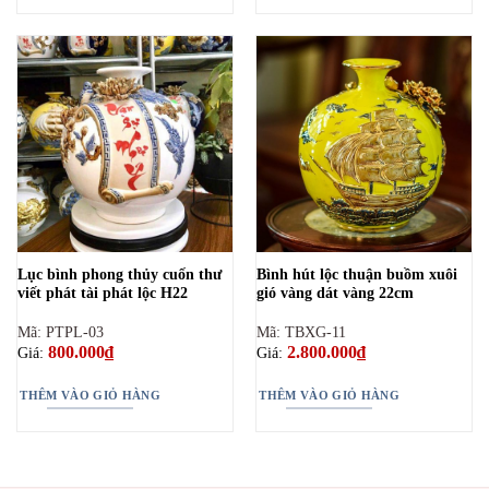
Lục bình phong thủy cuốn thư
Bình hút lộc thuận buồm xuôi
viết phát tài phát lộc H22
gió vàng dát vàng 22cm
Mã: PTPL-03
Mã: TBXG-11
800.000
₫
2.800.000
₫
Giá:
Giá:
THÊM VÀO GIỎ HÀNG
THÊM VÀO GIỎ HÀNG