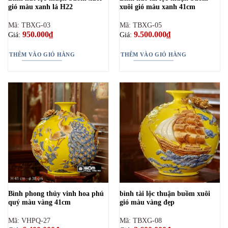
gió màu xanh lá H22
xuôi gió màu xanh 41cm
Mã: TBXG-03
Mã: TBXG-05
950.000
₫
9.500.000
₫
Giá:
Giá:
THÊM VÀO GIỎ HÀNG
THÊM VÀO GIỎ HÀNG
Bình phong thủy vinh hoa phú
bình tài lộc thuận buồm xuôi
quý màu vàng 41cm
gió màu vàng đẹp
Mã: VHPQ-27
Mã: TBXG-08