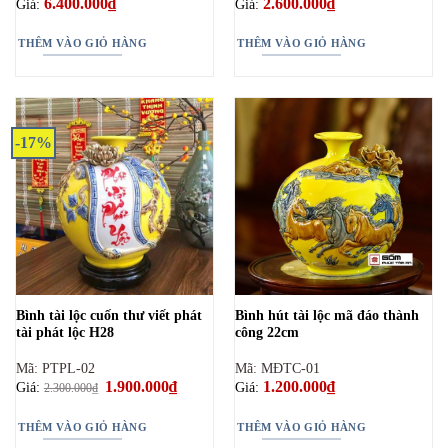
6.400.000
₫
2.600.000
₫
Giá:
Giá:
THÊM VÀO GIỎ HÀNG
THÊM VÀO GIỎ HÀNG
-17%
Bình tài lộc cuốn thư viết phát
Bình hút tài lộc mã đáo thành
tài phát lộc H28
công 22cm
Mã: PTPL-02
Mã: MĐTC-01
Giá
1.900.000
₫
Giá
1.200.000
₫
Giá:
Giá:
2.300.000
₫
gốc
hiện
là:
tại
2.300.000₫.
là:
THÊM VÀO GIỎ HÀNG
THÊM VÀO GIỎ HÀNG
1.900.000₫.