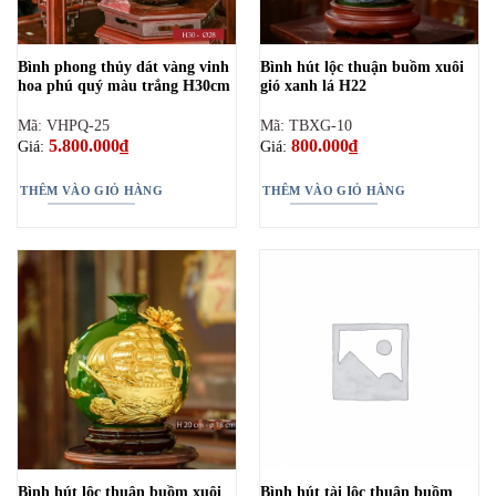
Bình phong thủy dát vàng vinh
Bình hút lộc thuận buồm xuôi
hoa phú quý màu trắng H30cm
gió xanh lá H22
Mã: VHPQ-25
Mã: TBXG-10
5.800.000
₫
800.000
₫
Giá:
Giá:
THÊM VÀO GIỎ HÀNG
THÊM VÀO GIỎ HÀNG
Bình hút lộc thuận buồm xuôi
Bình hút tài lộc thuận buồm