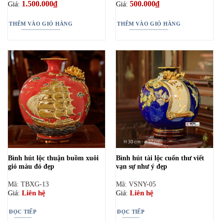
1.500.000
₫
500.000
₫
Giá:
Giá:
THÊM VÀO GIỎ HÀNG
THÊM VÀO GIỎ HÀNG
Bình hút lộc thuận buồm xuôi
Bình hút tài lộc cuốn thư viết
gió màu đỏ đẹp
vạn sự như ý đẹp
Mã: TBXG-13
Mã: VSNY-05
Liên hệ
Liên hệ
Giá:
Giá:
ĐỌC TIẾP
ĐỌC TIẾP