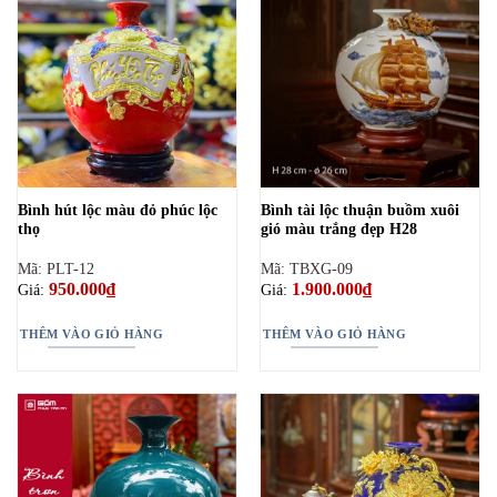
Bình hút lộc màu đỏ phúc lộc
Bình tài lộc thuận buồm xuôi
thọ
gió màu trắng đẹp H28
Mã: PLT-12
Mã: TBXG-09
950.000
₫
1.900.000
₫
Giá:
Giá:
THÊM VÀO GIỎ HÀNG
THÊM VÀO GIỎ HÀNG