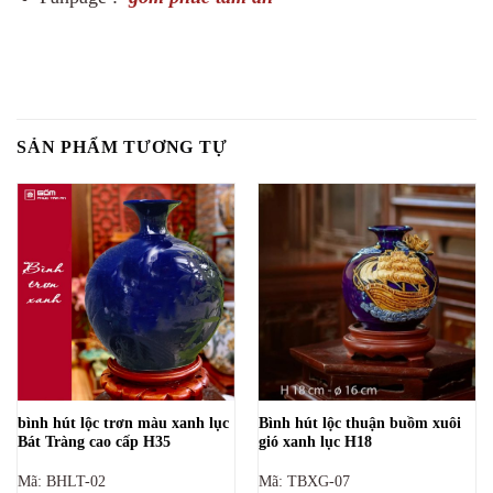
SẢN PHẨM TƯƠNG TỰ
bình hút lộc trơn màu xanh lục
Bình hút lộc thuận buồm xuôi
Bát Tràng cao cấp H35
gió xanh lục H18
Mã: BHLT-02
Mã: TBXG-07