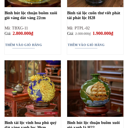
Bình hút lộc thuận buồm xuôi
Bình tài lộc cuốn thư viết phát
gió vàng dát vàng 22cm
tài phát lộc H28
Mã: TBXG-11
Mã: PTPL-02
2.800.000
₫
Giá
1.900.000
₫
Giá
Giá:
Giá:
2.300.000
₫
gốc
hiện
là:
tại
2.300.000₫.
là:
THÊM VÀO GIỎ HÀNG
THÊM VÀO GIỎ HÀNG
1.900.00
Bình tài lộc vinh hoa phú quý
Bình hút lộc thuận buồm xuôi
dát vàng xanh lục 30cm
gió xanh lá H22