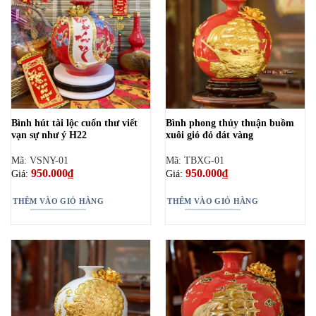
Bình hút tài lộc cuốn thư viết
Bình phong thủy thuận buồm
vạn sự như ý H22
xuôi gió đỏ dát vàng
Mã: VSNY-01
Mã: TBXG-01
950.000
₫
950.000
₫
Giá:
Giá:
THÊM VÀO GIỎ HÀNG
THÊM VÀO GIỎ HÀNG