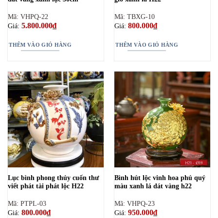
Mã: VHPQ-22
Mã: TBXG-10
5.800.000
₫
800.000
₫
Giá:
Giá:
THÊM VÀO GIỎ HÀNG
THÊM VÀO GIỎ HÀNG
Lục bình phong thủy cuốn thư
Bình hút lộc vinh hoa phú quý
viết phát tài phát lộc H22
màu xanh lá dát vàng h22
Mã: PTPL-03
Mã: VHPQ-23
800.000
₫
950.000
₫
Giá:
Giá: