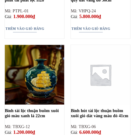
phát tài phát lộc H28
quý dát vàng đỏ 30cm
Mã: PTPL-01
Mã: VHPQ-24
1.900.000
₫
5.800.000
₫
Giá:
Giá:
THÊM VÀO GIỎ HÀNG
THÊM VÀO GIỎ HÀNG
Bình tài lộc thuận buồm xuôi
Bình hút tài lộc thuận buồm
gió màu xanh lá 22cm
xuôi gió dát vàng màu đỏ 41cm
Mã: TBXG-12
Mã: TBXG-06
1.200.000
₫
6.600.000
₫
Giá:
Giá: