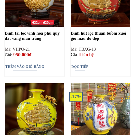
Bình tài lộc vinh hoa phú quý
Bình hút lộc thuận buồm xuôi
dát vàng màu trắng
gió màu đỏ đẹp
Mã: VHPQ-21
Mã: TBXG-13
950.000
₫
Liên hệ
Giá:
Giá:
THÊM VÀO GIỎ HÀNG
ĐỌC TIẾP
-17%