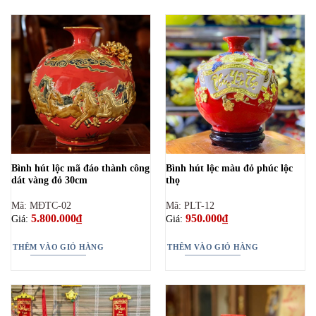
Bình hút lộc mã đáo thành công
Bình hút lộc màu đỏ phúc lộc
dát vàng đỏ 30cm
thọ
Mã: MĐTC-02
Mã: PLT-12
5.800.000
₫
950.000
₫
Giá:
Giá:
THÊM VÀO GIỎ HÀNG
THÊM VÀO GIỎ HÀNG