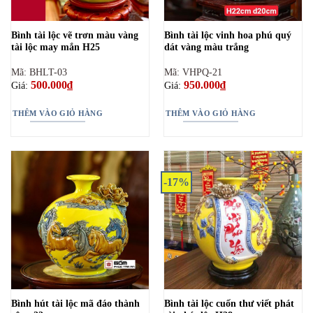
Bình tài lộc vẽ trơn màu vàng
Bình tài lộc vinh hoa phú quý
tài lộc may mắn H25
dát vàng màu trắng
Mã: BHLT-03
Mã: VHPQ-21
500.000
₫
950.000
₫
Giá:
Giá:
THÊM VÀO GIỎ HÀNG
THÊM VÀO GIỎ HÀNG
-17%
Bình hút tài lộc mã đáo thành
Bình tài lộc cuốn thư viết phát