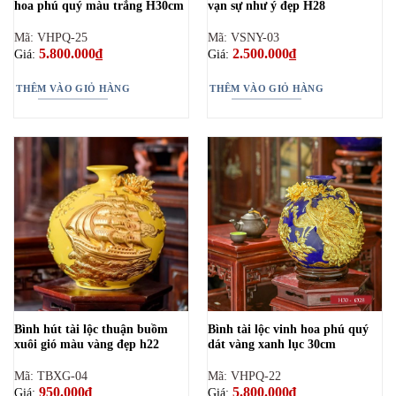
hoa phú quý màu trắng H30cm
vạn sự như ý đẹp H28
Mã: VHPQ-25
Mã: VSNY-03
5.800.000
₫
2.500.000
₫
Giá:
Giá:
THÊM VÀO GIỎ HÀNG
THÊM VÀO GIỎ HÀNG
Bình hút tài lộc thuận buồm
Bình tài lộc vinh hoa phú quý
xuôi gió màu vàng đẹp h22
dát vàng xanh lục 30cm
Mã: TBXG-04
Mã: VHPQ-22
950.000
₫
5.800.000
₫
Giá:
Giá: