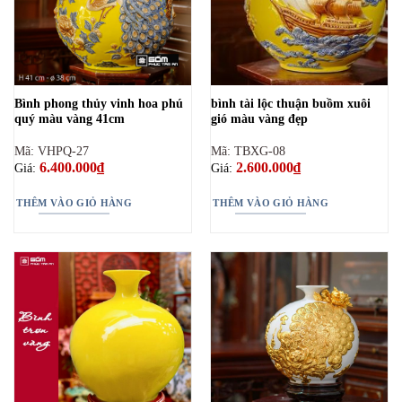
Bình phong thủy vinh hoa phú
bình tài lộc thuận buồm xuôi
quý màu vàng 41cm
gió màu vàng đẹp
Mã: VHPQ-27
Mã: TBXG-08
6.400.000
₫
2.600.000
₫
Giá:
Giá:
THÊM VÀO GIỎ HÀNG
THÊM VÀO GIỎ HÀNG