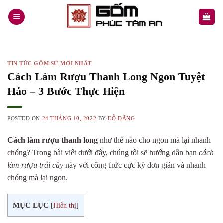
Skip
to
content
TIN TỨC GỐM SỨ MỚI NHẤT
Cách Làm Rượu Thanh Long Ngon Tuyệt
Hảo – 3 Bước Thực Hiện
POSTED ON
24 THÁNG 10, 2022
BY
ĐỖ ĐĂNG
Cách làm rượu thanh long
như thế nào cho ngon mà lại nhanh
chóng? Trong bài viết dưới đây, chúng tôi sẽ hướng dẫn bạn
cách
làm rượu trái cây
này với công thức cực kỳ đơn giản và nhanh
chóng mà lại ngon.
MỤC LỤC
[
Hiển thị
]