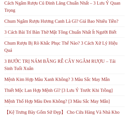
Cách Ngâm Rượu Củ Đinh Lăng Chuẩn Nhất – 3 Lưu Ý Quan
Trọng
Chum Ngâm Rượu Hương Canh Là Gì? Giá Bao Nhiêu Tiền?
3 Cách Bài Trí Bàn Thờ Mật Tông Chuẩn Nhất Ít Người Biết
Chum Rượu Bị Rò Khắc Phục Thế Nào? 3 Cách Xử Lý Hiệu
Quả
3 BƯỚC TRỊ NÁM BẰNG RỄ CÂY NGÂM RƯỢU – Tái
Sinh Tuổi Xuân
Mệnh Kim Hợp Màu Xanh Không? 3 Màu Sắc May Mắn
Thiết Mộc Lan Hợp Mệnh Gì? [3 Lưu Ý Trước Khi Trồng]
Mệnh Thổ Hợp Màu Đen Không? [3 Màu Sắc May Mắn]
【Kệ Trưng Bày Gốm Sứ Đẹp】 Cho Cửa Hàng Và Nhà Kho