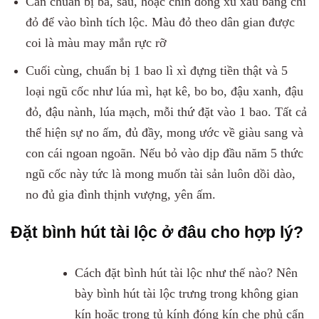
Cần chuẩn bị ba, sáu, hoặc chín đồng xu xâu bằng chỉ
đỏ để vào bình tích lộc. Màu đỏ theo dân gian được
coi là màu may mắn rực rỡ
Cuối cùng, chuẩn bị 1 bao lì xì đựng tiền thật và 5
loại ngũ cốc như lúa mì, hạt kê, bo bo, đậu xanh, đậu
đỏ, đậu nành, lúa mạch, mỗi thứ đặt vào 1 bao. Tất cả
thể hiện sự no ấm, đủ đầy, mong ước về giàu sang và
con cái ngoan ngoãn. Nếu bỏ vào dịp đầu năm 5 thức
ngũ cốc này tức là mong muốn tài sản luôn dồi dào,
no đủ gia đình thịnh vượng, yên ấm.
Đặt bình hút tài lộc ở đâu cho hợp lý?
Cách đặt bình hút tài lộc như thế nào? Nên
bày bình hút tài lộc trưng trong không gian
kín hoặc trong tủ kính đóng kín che phủ cẩn