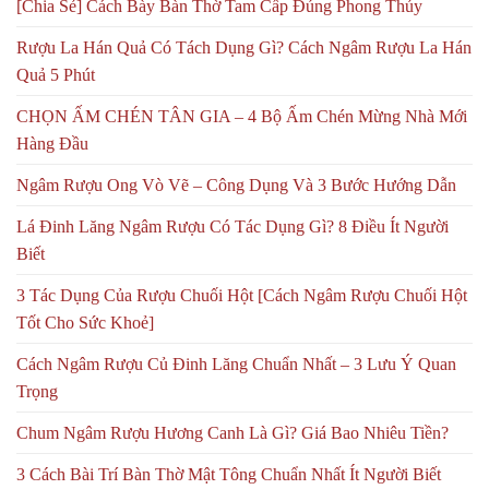
[Chia Sẻ] Cách Bày Bàn Thờ Tam Cấp Đúng Phong Thủy
Rượu La Hán Quả Có Tách Dụng Gì? Cách Ngâm Rượu La Hán
Quả 5 Phút
CHỌN ẤM CHÉN TÂN GIA – 4 Bộ Ấm Chén Mừng Nhà Mới
Hàng Đầu
Ngâm Rượu Ong Vò Vẽ – Công Dụng Và 3 Bước Hướng Dẫn
Lá Đinh Lăng Ngâm Rượu Có Tác Dụng Gì? 8 Điều Ít Người
Biết
3 Tác Dụng Của Rượu Chuối Hột [Cách Ngâm Rượu Chuối Hột
Tốt Cho Sức Khoẻ]
Cách Ngâm Rượu Củ Đinh Lăng Chuẩn Nhất – 3 Lưu Ý Quan
Trọng
Chum Ngâm Rượu Hương Canh Là Gì? Giá Bao Nhiêu Tiền?
3 Cách Bài Trí Bàn Thờ Mật Tông Chuẩn Nhất Ít Người Biết