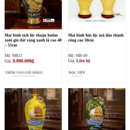
Mai bình tích lộc thuận buồm
Mai bình hút lộc mã đáo thành
xuôi gió dát vàng xanh lá cao 48
công cao 50cm
– 55cm
Mã: MB21
Mã: MB-40
8.800.000
₫
Liên hệ
Giá:
Giá:
THÊM VÀO GIỎ HÀNG
ĐỌC TIẾP