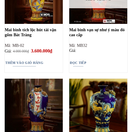
Mai bình tích lộc hút tài vận
Mai bình vạn sự như ý màu đỏ
gốm Bát Tràng
cao cấp
Mã: MB-02
Mã: MB32
Giá
3.600.000
₫
Giá
Giá:
Giá:
4.000.000
₫
gốc
hiện
là:
tại
4.000.000₫.
là:
THÊM VÀO GIỎ HÀNG
ĐỌC TIẾP
3.600.000₫.