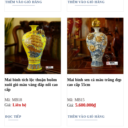
THÊM VÀO GIỎ HÀNG
THÊM VÀO GIỎ HÀNG
Mai bình tích lộc thuận buồm
Mai bình sen cá màu trắng đẹp
xuôi gió màu vàng đắp nổi cao
cao cấp 55cm
cấp
Mã: MB18
Mã: MB15
5.600.000
₫
Liên hệ
Giá:
Giá:
ĐỌC TIẾP
THÊM VÀO GIỎ HÀNG