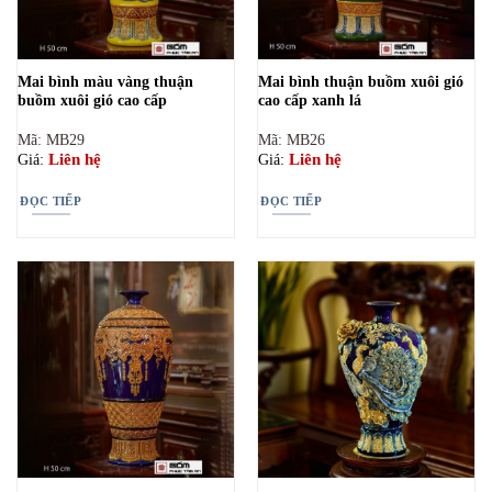
Mai bình màu vàng thuận
Mai bình thuận buồm xuôi gió
buồm xuôi gió cao cấp
cao cấp xanh lá
Mã: MB29
Mã: MB26
Liên hệ
Liên hệ
Giá:
Giá:
ĐỌC TIẾP
ĐỌC TIẾP