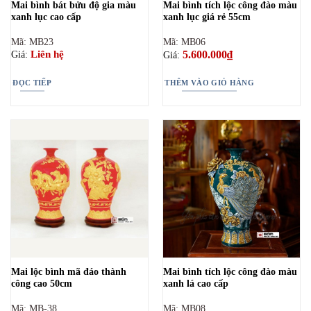
Mai bình bát bửu độ gia màu
Mai bình tích lộc công đào màu
xanh lục cao cấp
xanh lục giá rẻ 55cm
Mã: MB23
Mã: MB06
5.600.000
₫
Liên hệ
Giá:
Giá:
ĐỌC TIẾP
THÊM VÀO GIỎ HÀNG
Mai lộc bình mã đáo thành
Mai bình tích lộc công đào màu
công cao 50cm
xanh lá cao cấp
Mã: MB-38
Mã: MB08