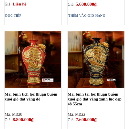
5.600.000
₫
Liên hệ
Giá:
Giá:
ĐỌC TIẾP
THÊM VÀO GIỎ HÀNG
Mai bình tích lộc thuận buồm
Mai bình tài lộc thuận buồm
xuôi gió dát vàng đỏ
xuôi gió dát vàng xanh lục đẹp
48 55cm
Mã: MB20
Mã: MB22
8.800.000
₫
7.600.000
₫
Giá:
Giá: