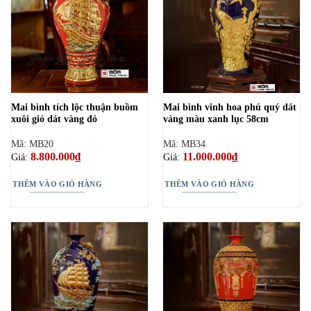
Mai bình tích lộc thuận buồm
Mai bình vinh hoa phú quý dát
xuôi gió dát vàng đỏ
vàng màu xanh lục 58cm
Mã: MB20
Mã: MB34
8.800.000
₫
11.000.000
₫
Giá:
Giá:
THÊM VÀO GIỎ HÀNG
THÊM VÀO GIỎ HÀNG