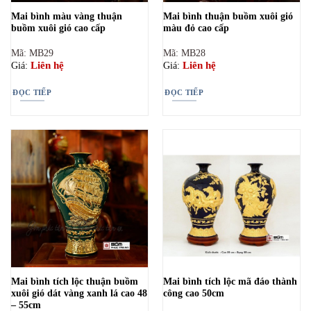
Mai bình màu vàng thuận
Mai bình thuận buồm xuôi gió
buồm xuôi gió cao cấp
màu đỏ cao cấp
Mã: MB29
Mã: MB28
Liên hệ
Liên hệ
Giá:
Giá:
ĐỌC TIẾP
ĐỌC TIẾP
Mai bình tích lộc thuận buồm
Mai bình tích lộc mã đáo thành
xuôi gió dát vàng xanh lá cao 48
công cao 50cm
– 55cm