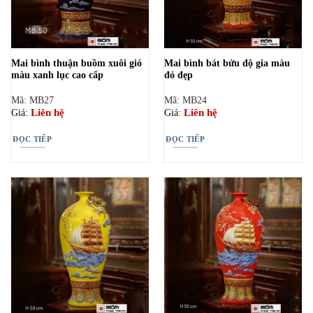
Mai bình thuận buồm xuôi gió
Mai bình bát bửu độ gia màu
màu xanh lục cao cấp
đỏ đẹp
Mã: MB27
Mã: MB24
Liên hệ
Liên hệ
Giá:
Giá:
ĐỌC TIẾP
ĐỌC TIẾP