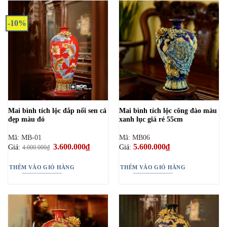
-10%
Mai bình tích lộc đắp nổi sen cá
Mai bình tích lộc công đào màu
đẹp màu đỏ
xanh lục giá rẻ 55cm
Mã: MB-01
Mã: MB06
Giá
3.600.000
₫
Giá
5.600.000
₫
Giá:
Giá:
4.000.000
₫
gốc
hiện
là:
tại
4.000.000₫.
là:
THÊM VÀO GIỎ HÀNG
THÊM VÀO GIỎ HÀNG
3.600.000₫.