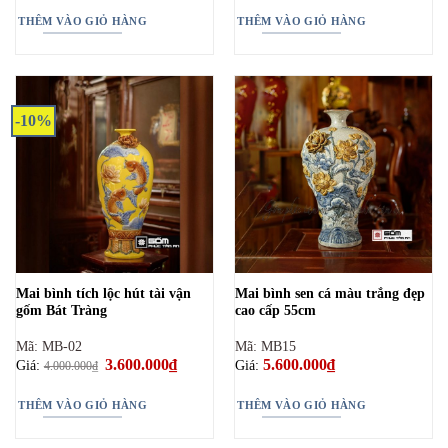
THÊM VÀO GIỎ HÀNG
THÊM VÀO GIỎ HÀNG
-10%
Mai bình tích lộc hút tài vận
Mai bình sen cá màu trắng đẹp
gốm Bát Tràng
cao cấp 55cm
Mã: MB-02
Mã: MB15
Giá
3.600.000
₫
Giá
5.600.000
₫
Giá:
Giá:
4.000.000
₫
gốc
hiện
là:
tại
4.000.000₫.
là:
THÊM VÀO GIỎ HÀNG
THÊM VÀO GIỎ HÀNG
3.600.000₫.