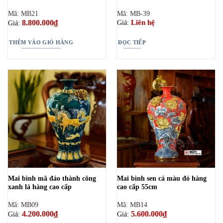
Mã: MB21
Mã: MB-39
8.800.000
₫
Liên hệ
Giá:
Giá:
THÊM VÀO GIỎ HÀNG
ĐỌC TIẾP
Mai bình mã đáo thành công
Mai bình sen cá màu đỏ hàng
xanh lá hàng cao cấp
cao cấp 55cm
Mã: MB09
Mã: MB14
4.200.000
₫
5.600.000
₫
Giá:
Giá: