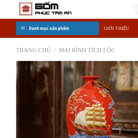
Skip
T
to
k
content
Danh mục sản phẩm
GIỚI THIỆU
TRANG CHỦ
/
MAI BÌNH TÍCH LỘC