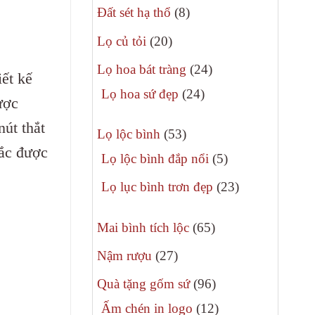
8
phẩm
Đất sét hạ thổ
8
sản
20
Lọ củ tỏi
20
phẩm
sản
24
Lọ hoa bát tràng
24
ết kế
phẩm
sản
24
Lọ hoa sứ đẹp
24
ược
phẩm
sản
nút thắt
53
phẩm
Lọ lộc bình
53
sắc được
sản
5
Lọ lộc bình đắp nổi
5
phẩm
sản
23
Lọ lục bình trơn đẹp
23
phẩm
sản
65
phẩm
Mai bình tích lộc
65
sản
27
Nậm rượu
27
phẩm
sản
96
Quà tặng gốm sứ
96
phẩm
sản
12
Ấm chén in logo
12