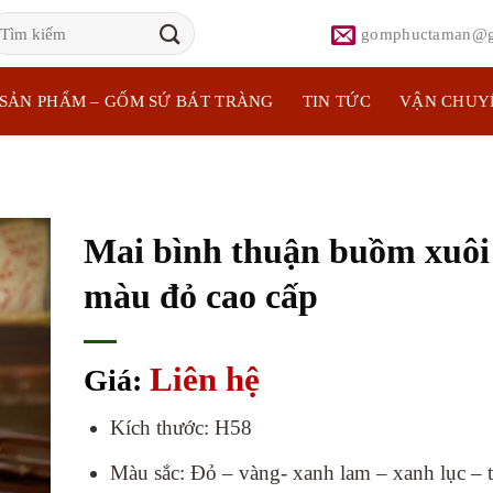
ìm
gomphuctaman@g
iếm:
SẢN PHẨM – GỐM SỨ BÁT TRÀNG
TIN TỨC
VẬN CHUY
Mai bình thuận buồm xuôi
màu đỏ cao cấp
Liên hệ
Giá:
Kích thước: H58
Màu sắc: Đỏ – vàng- xanh lam – xanh lục – 