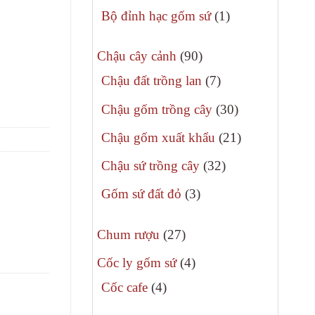
phẩm
sản
1
Bộ đỉnh hạc gốm sứ
1
phẩm
sản
90
phẩm
Chậu cây cảnh
90
sản
7
Chậu đất trồng lan
7
phẩm
sản
30
Chậu gốm trồng cây
30
phẩm
sản
21
Chậu gốm xuất khẩu
21
phẩm
sản
32
Chậu sứ trồng cây
32
phẩm
sản
3
Gốm sứ đất đỏ
3
phẩm
sản
27
phẩm
Chum rượu
27
sản
4
Cốc ly gốm sứ
4
phẩm
sản
4
Cốc cafe
4
phẩm
sản