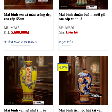
Mai bình sen cá màu trắng đẹp
Mai bình thuận buồm xuôi gió
cao cấp 55cm
cao cấp xanh lá
Mã: MB15
Mã: MB26
5.600.000
₫
Liên hệ
Giá:
Giá:
THÊM VÀO GIỎ HÀNG
ĐỌC TIẾP
-10%
Mai bình vạn sự như ý màu
Mai bình tích lộc hút tài vận