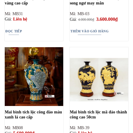
vàng cao cấp
song ngư may mắn
Mã: MB31
Mã: MB-03
Giá
3.600.000
₫
Giá
Liên hệ
Giá:
Giá:
4.000.000
₫
gốc
hiện
là:
tại
4.000.000₫.
là:
ĐỌC TIẾP
THÊM VÀO GIỎ HÀNG
3.600.00
Mai bình tích lộc công đào màu
Mai bình tích lộc mã đáo thành
xanh lá cao cấp
công cao 50cm
Mã: MB08
Mã: MB-39