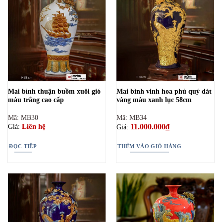
Mai bình thuận buồm xuôi gió
Mai bình vinh hoa phú quý dát
màu trắng cao cấp
vàng màu xanh lục 58cm
Mã: MB30
Mã: MB34
11.000.000
₫
Liên hệ
Giá:
Giá:
ĐỌC TIẾP
THÊM VÀO GIỎ HÀNG