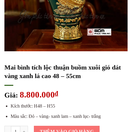
Mai bình tích lộc thuận buồm xuôi gió dát
vàng xanh lá cao 48 – 55cm
8.800.000
₫
Giá:
Kích thước: H48 – H55
Màu sắc: Đỏ – vàng- xanh lam – xanh lục- trắng
Mai bình tích lộc thuận buồm xuôi gió dát vàng xanh lá cao 48 - 55cm 
THÊM VÀO GIỎ HÀNG