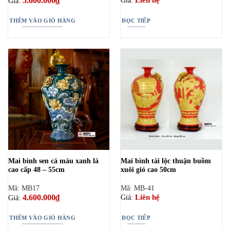
5.600.000
₫
Liên hệ
Giá:
Giá:
THÊM VÀO GIỎ HÀNG
ĐỌC TIẾP
Mai bình sen cá màu xanh lá
Mai bình tài lộc thuận buồm
cao cấp 48 – 55cm
xuôi gió cao 50cm
Mã: MB17
Mã: MB-41
4.600.000
₫
Liên hệ
Giá:
Giá:
THÊM VÀO GIỎ HÀNG
ĐỌC TIẾP