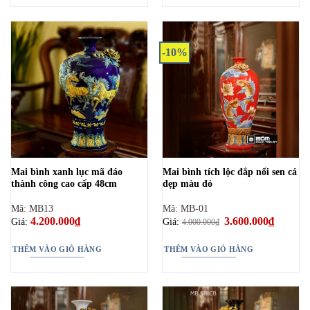
-10%
Mai bình xanh lục mã đáo
Mai bình tích lộc đắp nổi sen cá
thành công cao cấp 48cm
đẹp màu đỏ
Mã: MB13
Mã: MB-01
4.200.000
₫
Giá
3.600.000
₫
Giá
Giá:
Giá:
4.000.000
₫
gốc
hiện
là:
tại
4.000.000₫.
là:
THÊM VÀO GIỎ HÀNG
THÊM VÀO GIỎ HÀNG
3.600.00