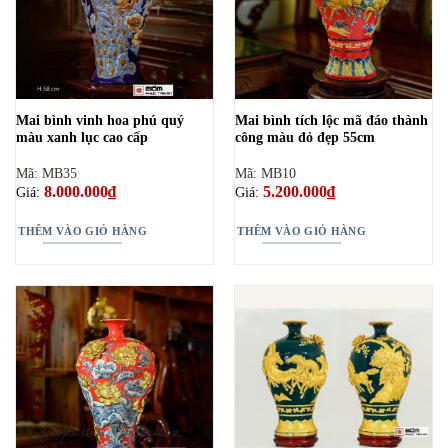
Mai bình vinh hoa phú quý
Mai bình tích lộc mã đáo thành
màu xanh lục cao cấp
công màu đỏ đẹp 55cm
Mã: MB35
Mã: MB10
8.000.000
₫
5.200.000
₫
Giá:
Giá:
THÊM VÀO GIỎ HÀNG
THÊM VÀO GIỎ HÀNG