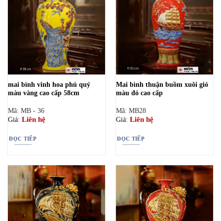
mai bình vinh hoa phú quý
Mai bình thuận buồm xuôi gió
màu vàng cao cấp 58cm
màu đỏ cao cấp
Mã: MB - 36
Mã: MB28
Liên hệ
Liên hệ
Giá:
Giá:
ĐỌC TIẾP
ĐỌC TIẾP