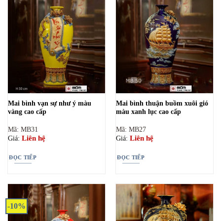
Mai bình vạn sự như ý màu
Mai bình thuận buồm xuôi gió
vàng cao cấp
màu xanh lục cao cấp
Mã: MB31
Mã: MB27
Liên hệ
Liên hệ
Giá:
Giá:
ĐỌC TIẾP
ĐỌC TIẾP
-10%