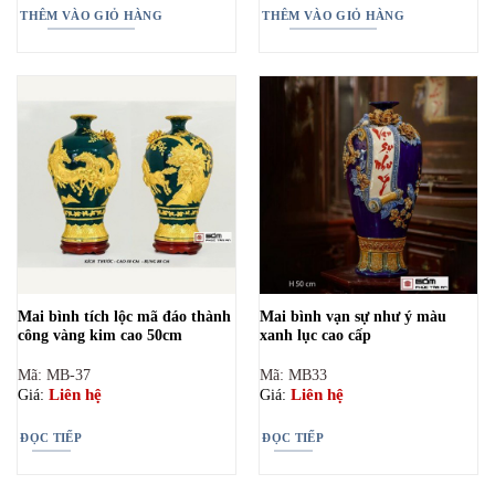
4.000.000₫.
là:
THÊM VÀO GIỎ HÀNG
THÊM VÀO GIỎ HÀNG
3.600.00
Mai bình tích lộc mã đáo thành
Mai bình vạn sự như ý màu
công vàng kim cao 50cm
xanh lục cao cấp
Mã: MB-37
Mã: MB33
Liên hệ
Liên hệ
Giá:
Giá:
ĐỌC TIẾP
ĐỌC TIẾP