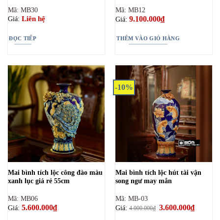
Mã: MB30
Mã: MB12
9.100.000
₫
Liên hệ
Giá:
Giá:
ĐỌC TIẾP
THÊM VÀO GIỎ HÀNG
-10%
Mai bình tích lộc công đào màu
Mai bình tích lộc hút tài vận
xanh lục giá rẻ 55cm
song ngư may mắn
Mã: MB06
Mã: MB-03
5.600.000
₫
Giá
3.600.000
₫
Giá
Giá:
Giá:
4.000.000
₫
gốc
hiện
là:
tại