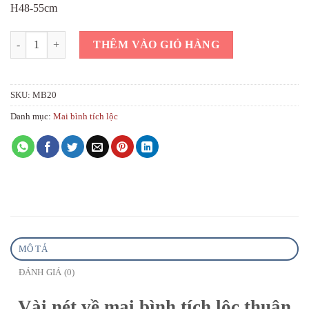
H48-55cm
Mai bình tích lộc thuận buồm xuôi gió dát vàng đỏ số lượng
THÊM VÀO GIỎ HÀNG
SKU:
MB20
Danh mục:
Mai bình tích lộc
MÔ TẢ
ĐÁNH GIÁ (0)
Vài nét về mai bình tích lộc thuận