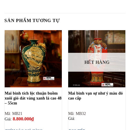
SẢN PHẨM TƯƠNG TỰ
HẾT HÀNG
Mai bình tích lộc thuận buồm
Mai bình vạn sự như ý màu đỏ
xuôi gió dát vàng xanh lá cao 48
cao cấp
– 55cm
Mã: MB21
Mã: MB32
8.800.000
₫
Giá:
Giá: