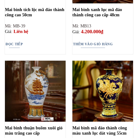
Mai bình tích lộc mã đáo thành
Mai bình xanh lục mã đáo
công cao 50cm
thành công cao cấp 48cm
Mã: MB-39
Mã: MB13
4.200.000
₫
Liên hệ
Giá:
Giá:
ĐỌC TIẾP
THÊM VÀO GIỎ HÀNG
Mai bình thuận buồm xuôi gió
Mai bình mã đáo thành công
màu trắng cao cấp
màu xanh lục dát vàng 55cm