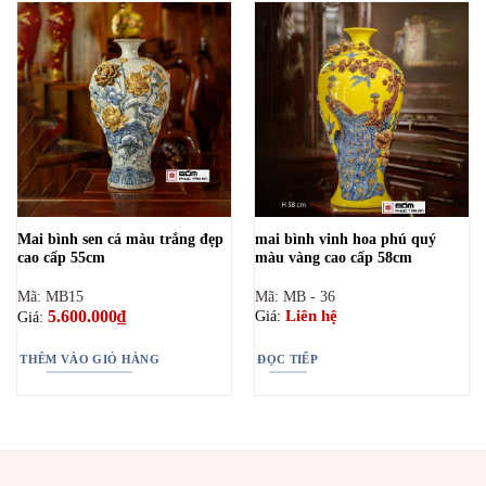
Mai bình sen cá màu trắng đẹp
mai bình vinh hoa phú quý
cao cấp 55cm
màu vàng cao cấp 58cm
Mã: MB15
Mã: MB - 36
5.600.000
₫
Liên hệ
Giá:
Giá:
THÊM VÀO GIỎ HÀNG
ĐỌC TIẾP