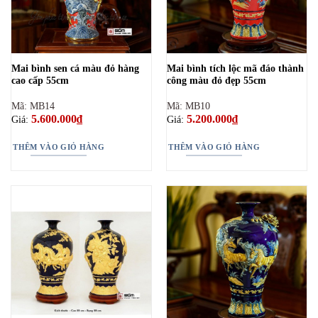
Mai bình sen cá màu đỏ hàng
Mai bình tích lộc mã đáo thành
cao cấp 55cm
công màu đỏ đẹp 55cm
Mã: MB14
Mã: MB10
5.600.000
₫
5.200.000
₫
Giá:
Giá:
THÊM VÀO GIỎ HÀNG
THÊM VÀO GIỎ HÀNG