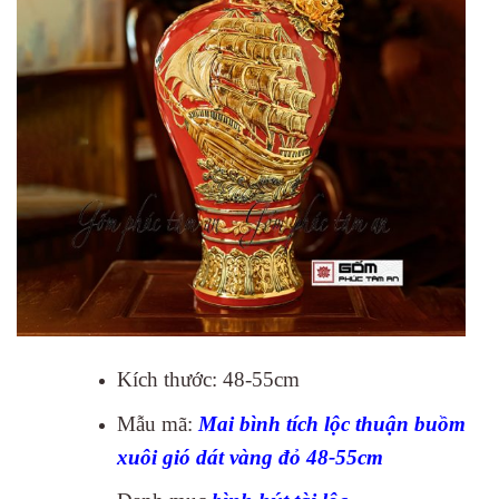
Kích thước: 48-55cm
Mẫu mã:
Mai bình tích lộc thuận buồm
xuôi gió dát vàng đỏ 48-55cm