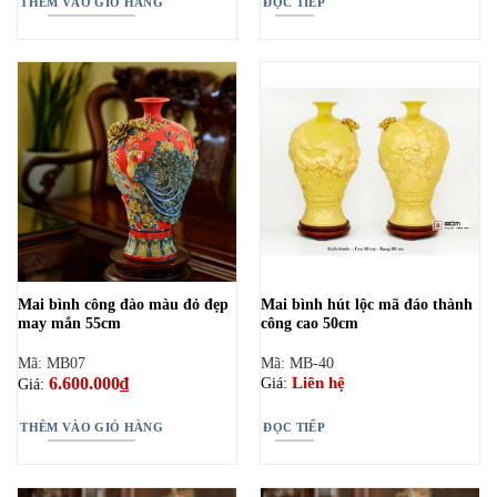
THÊM VÀO GIỎ HÀNG
ĐỌC TIẾP
Mai bình công đào màu đỏ đẹp
Mai bình hút lộc mã đáo thành
may mắn 55cm
công cao 50cm
Mã: MB07
Mã: MB-40
6.600.000
₫
Liên hệ
Giá:
Giá:
THÊM VÀO GIỎ HÀNG
ĐỌC TIẾP