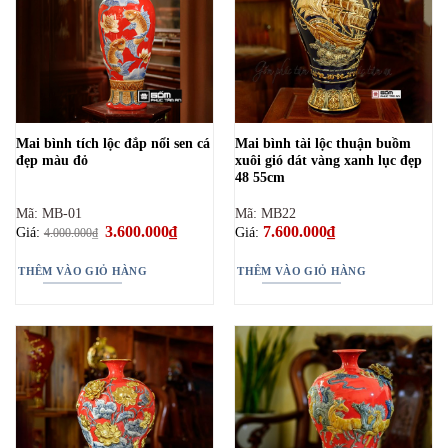
Mai bình tích lộc đắp nổi sen cá
Mai bình tài lộc thuận buồm
đẹp màu đỏ
xuôi gió dát vàng xanh lục đẹp
48 55cm
Mã: MB-01
Mã: MB22
Giá
3.600.000
₫
Giá
7.600.000
₫
Giá:
Giá:
4.000.000
₫
gốc
hiện
là:
tại
4.000.000₫.
là:
THÊM VÀO GIỎ HÀNG
THÊM VÀO GIỎ HÀNG
3.600.000₫.